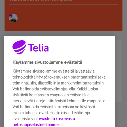
Älä jää paitsi – osallistu ja voita!
Tilaa Telian uutiskirje ja olet mukana arvonnassa.
Käytämme sivustollamme evästeitä
Samalla saat parhaat asiakasedut suoraan
Käytämme sivustollamme evästeitä ja vastaavia
sähköpostiisi.
teknologioita käyttökokemuksen parantamiseksi sekä
toiminnallisiin, tilastollisiin ja markkinointitarkoituksiin.
Voit hallinnoida evästevalintojasi alla. Kaikki luokat
Tilaa nyt
sisältävät kolmansien osapuolien evästeitä ja
merkitsevät tietojen siirtämistä kolmansille osapuolille.
Voit hallinnoida evästeitä tai poistaa ne käytöstä
milloin tahansa evästeasetuksissa. Lisätietoja
evästeistä saat
evästeitä koskevasta
tietosuojaselosteestamme.