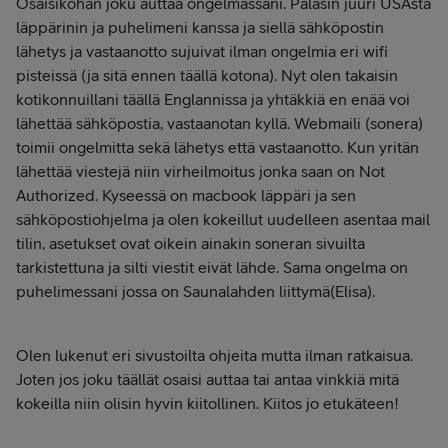
Osaisikohan joku auttaa ongelmassani. Palasin juuri USAsta
läppärinin ja puhelimeni kanssa ja siellä sähköpostin
lähetys ja vastaanotto sujuivat ilman ongelmia eri wifi
pisteissä (ja sitä ennen täällä kotona). Nyt olen takaisin
kotikonnuillani täällä Englannissa ja yhtäkkiä en enää voi
lähettää sähköpostia, vastaanotan kyllä. Webmaili (sonera)
toimii ongelmitta sekä lähetys että vastaanotto. Kun yritän
lähettää viestejä niin virheilmoitus jonka saan on Not
Authorized. Kyseessä on macbook läppäri ja sen
sähköpostiohjelma ja olen kokeillut uudelleen asentaa mail
tilin, asetukset ovat oikein ainakin soneran sivuilta
tarkistettuna ja silti viestit eivät lähde. Sama ongelma on
puhelimessani jossa on Saunalahden liittymä(Elisa).
Olen lukenut eri sivustoilta ohjeita mutta ilman ratkaisua.
Joten jos joku täällät osaisi auttaa tai antaa vinkkiä mitä
kokeilla niin olisin hyvin kiitollinen. Kiitos jo etukäteen!