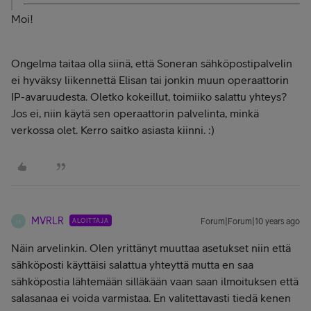
Moi!
Ongelma taitaa olla siinä, että Soneran sähköpostipalvelin
ei hyväksy liikennettä Elisan tai jonkin muun operaattorin
IP-avaruudesta. Oletko kokeillut, toimiiko salattu yhteys?
Jos ei, niin käytä sen operaattorin palvelinta, minkä
verkossa olet. Kerro saitko asiasta kiinni. :)
MVRLR
ALOITTAJA
Forum|Forum|10 years ago
M
Näin arvelinkin. Olen yrittänyt muuttaa asetukset niin että
sähköposti käyttäisi salattua yhteyttä mutta en saa
sähköpostia lähtemään silläkään vaan saan ilmoituksen että
salasanaa ei voida varmistaa. En valitettavasti tiedä kenen