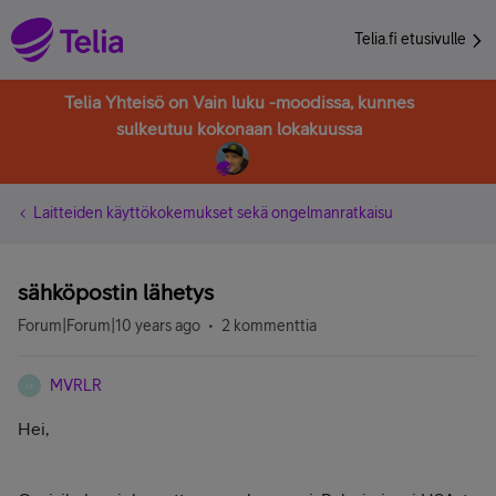
Telia.fi etusivulle
Telia Yhteisö on Vain luku -moodissa, kunnes
sulkeutuu kokonaan lokakuussa
Laitteiden käyttökokemukset sekä ongelmanratkaisu
sähköpostin lähetys
Forum|Forum|10 years ago
2 kommenttia
MVRLR
M
Hei,