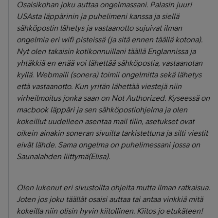
Osaisikohan joku auttaa ongelmassani. Palasin juuri
USAsta läppärinin ja puhelimeni kanssa ja siellä
sähköpostin lähetys ja vastaanotto sujuivat ilman
ongelmia eri wifi pisteissä (ja sitä ennen täällä kotona).
Nyt olen takaisin kotikonnuillani täällä Englannissa ja
yhtäkkiä en enää voi lähettää sähköpostia, vastaanotan
kyllä. Webmaili (sonera) toimii ongelmitta sekä lähetys
että vastaanotto. Kun yritän lähettää viestejä niin
virheilmoitus jonka saan on Not Authorized. Kyseessä on
macbook läppäri ja sen sähköpostiohjelma ja olen
kokeillut uudelleen asentaa mail tilin, asetukset ovat
oikein ainakin soneran sivuilta tarkistettuna ja silti viestit
eivät lähde. Sama ongelma on puhelimessani jossa on
Saunalahden liittymä(Elisa).
Olen lukenut eri sivustoilta ohjeita mutta ilman ratkaisua.
Joten jos joku täällät osaisi auttaa tai antaa vinkkiä mitä
kokeilla niin olisin hyvin kiitollinen. Kiitos jo etukäteen!