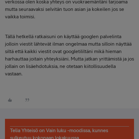
verkossa olen koska yhteys on vuokraemäntäni tarjoama
mutta seuraavaksi selvitän tuon asian ja kokeilen jos se
vaikka toimisi.
Tällä hetkellä ratkaisuni on käyttää googlen palvelinta
jolloin viestit lähtevät ilman ongelmaa mutta silloin näyttää
siltä että kaikki viestit ovat googletililtäni mikä hieman
harhauttaa joitain yhteyksiäni. Mutta jatkan yrittämistä ja jos
jollain on lisäehdotuksia, ne otetaan kiitollisuudella
vastaan.
Telia Yhteisö on Vain luku -moodissa, kunnes
sulkeutuu kokonaan lokakuussa