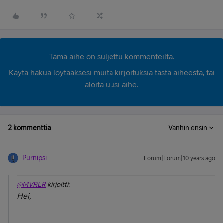
Tämä aihe on suljettu kommenteilta.
Käytä hakua löytääksesi muita kirjoituksia tästä aiheesta, tai
aloita uusi aihe.
2 kommenttia
Vanhin ensin
Purnipsi
Forum|Forum|10 years ago
@MVRLR
kirjoitti:
Hei,