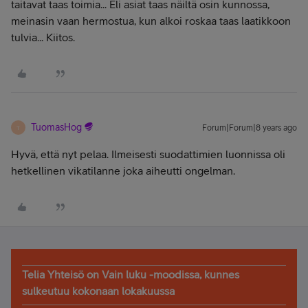
taitavat taas toimia... Eli asiat taas näiltä osin kunnossa,
meinasin vaan hermostua, kun alkoi roskaa taas laatikkoon
tulvia... Kiitos.
TuomasHog
Forum|Forum|8 years ago
T
Hyvä, että nyt pelaa. Ilmeisesti suodattimien luonnissa oli
hetkellinen vikatilanne joka aiheutti ongelman.
Telia Yhteisö on Vain luku -moodissa, kunnes
sulkeutuu kokonaan lokakuussa