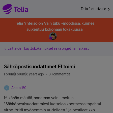
Telia.fi etusivulle
Telia Yhteisö on Vain luku -moodissa, kunnes
sulkeutuu kokonaan lokakuussa
Laitteiden käyttökokemukset sekä ongelmanratkaisu
Sähköpostisuodattimet EI toimi
Forum|Forum|8 years ago
3 kommenttia
Anatoli50
A
Mikähän mättää, annetaan vain ilmoitus
"Sähköpostisuodattimiesi luetteloa koottaessa tapahtui
virhe. Yritä myöhemmin uudelleen." ja postilaatikko