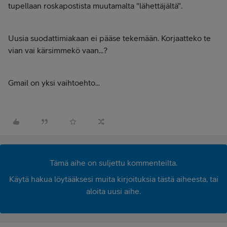
tupellaan roskapostista muutamalta "lähettäjältä".
Uusia suodattimiakaan ei pääse tekemään. Korjaatteko te
vian vai kärsimmekö vaan...?
Gmail on yksi vaihtoehto...
Tämä aihe on suljettu kommenteilta.
Käytä hakua löytääksesi muita kirjoituksia tästä aiheesta, tai
aloita uusi aihe.