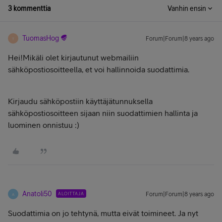
3 kommenttia
Vanhin ensin
TuomasHog
Forum|Forum|8 years ago
T
Hei!Mikäli olet kirjautunut webmailiin
sähköpostiosoitteella, et voi hallinnoida suodattimia.
Kirjaudu sähköpostiin käyttäjätunnuksella
sähköpostiosoitteen sijaan niin suodattimien hallinta ja
luominen onnistuu :)
Anatoli50
ALOITTAJA
Forum|Forum|8 years ago
A
Suodattimia on jo tehtynä, mutta eivät toimineet. Ja nyt