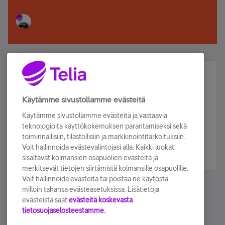
Älä jää paitsi – osallistu ja voita!
Tilaa Telian uutiskirje ja olet mukana arvonnassa.
Käytämme sivustollamme evästeitä
Samalla saat parhaat asiakasedut suoraan
Käytämme sivustollamme evästeitä ja vastaavia
sähköpostiisi.
teknologioita käyttökokemuksen parantamiseksi sekä
toiminnallisiin, tilastollisiin ja markkinointitarkoituksiin.
Voit hallinnoida evästevalintojasi alla. Kaikki luokat
Tilaa nyt
sisältävät kolmansien osapuolien evästeitä ja
merkitsevät tietojen siirtämistä kolmansille osapuolille.
Voit hallinnoida evästeitä tai poistaa ne käytöstä
milloin tahansa evästeasetuksissa. Lisätietoja
evästeistä saat
evästeitä koskevasta
tietosuojaselosteestamme.