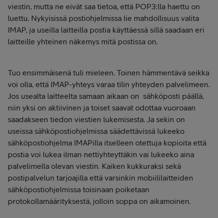
viestin, mutta ne eivät saa tietoa, että POP3:lla haettu on
luettu. Nykyisissä postiohjelmissa lie mahdollisuus valita
IMAP, ja useilla laitteilla postia käyttäessä sillä saadaan eri
laitteille yhteinen näkemys mitä postissa on.
Tuo ensimmäisenä tuli mieleen. Toinen hämmentävä seikka
voi olla, että IMAP-yhteys varaa tilin yhteyden palvelimeen.
Jos usealta laitteelta samaan aikaan on sähköposti päällä,
niin yksi on aktiivinen ja toiset saavat odottaa vuoroaan
saadakseen tiedon viestien lukemisesta. Ja sekin on
useissa sähköpostiohjelmissa säädettävissä lukeeko
sähköpostiohjelma IMAPilla itselleen otettuja kopioita että
postia voi lukea ilman nettiyhteyttäkin vai lukeeko aina
palvelimella olevan viestin. Kaiken kukkuraksi sekä
postipalvelun tarjoajilla että varsinkin mobiililaitteiden
sähköpostiohjelmissa toisinaan poiketaan
protokollamäärityksestä, jolloin soppa on aikamoinen.