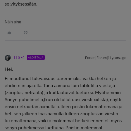
selvityksessään.
Näin aina
TTS74
ALOITTAJA
Forum|Forum|11 years ago
Hei,
Ei muuttunut tulevaisuus paremmaksi vaikka hetken jo
ehdin niin ajatella. Tänä aamuna luin tabletilla viestejä
(zooplus, netrauta) ja kuittautuivat luetuiksi. Myöhemmin
Sonyn puhelimella,(kun oli tullut uusi viesti xxl:stä), näytti
ensin netraudan
aamulla tulleen
postin lukemattomana ja
heti sen jälkeen taas aamulla tulleen zooplussan viestin
lukemattomana, vaikka molemmat hetkeä ennen oli myös
sonyn puhelimessa luettuina. Poistin molemmat