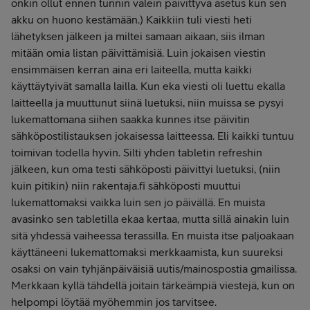
onkin ollut ennen tunnin välein päivittyvä asetus kun sen
akku on huono kestämään.) Kaikkiin tuli viesti heti
lähetyksen jälkeen ja miltei samaan aikaan, siis ilman
mitään omia listan päivittämisiä. Luin jokaisen viestin
ensimmäisen kerran aina eri laiteella, mutta kaikki
käyttäytyivät samalla lailla. Kun eka viesti oli luettu ekalla
laitteella ja muuttunut siinä luetuksi, niin muissa se pysyi
lukemattomana siihen saakka kunnes itse päivitin
sähköpostilistauksen jokaisessa laitteessa. Eli kaikki tuntuu
toimivan todella hyvin. Silti yhden tabletin refreshin
jälkeen, kun oma testi sähköposti päivittyi luetuksi, (niin
kuin pitikin) niin rakentaja.fi sähköposti muuttui
lukemattomaksi vaikka luin sen jo päivällä. En muista
avasinko sen tabletilla ekaa kertaa, mutta sillä ainakin luin
sitä yhdessä vaiheessa terassilla. En muista itse paljoakaan
käyttäneeni lukemattomaksi merkkaamista, kun suureksi
osaksi on vain tyhjänpäiväisiä uutis/mainospostia gmailissa.
Merkkaan kyllä tähdellä joitain tärkeämpiä viestejä, kun on
helpompi löytää myöhemmin jos tarvitsee.