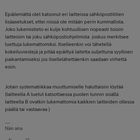
Epäilemättä olet katsonut eri laitteissa sähköpostitilien
lisäasetukset, ettei niissä ole mitään perin kummallista.
Joko lukemistieto ei kulje kohtuullisen nopeasti toisiin
laitteisiin tai joku sähköpostiohjelmista joskus merkitsee
luettuja lukemattomiksi. Itselleenkin voi lähetellä
kokeiluviestejä ja pitää epäiltyä laitetta suljettuna syyllisen
paikantamiseksi jos itsellelähettäenkin saadaan virhettä
esiin.
Jotain systematiikkaa muuttumiselle haluttaisiin löytää
(laitteella A luetut katsottaessa puolen tunnin sisällä
laitteella B ovatkin lukemattomia kaikkien laitteiden ollessa
päällä tai vastaavaa )
Näin aina