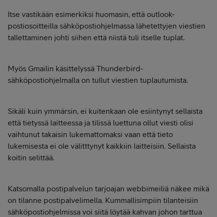
Itse vastikään esimerkiksi huomasin, että outlook-
postiosoitteilla sähköpostiohjelmassa lähetettyjen viestien
tallettaminen johti siihen että niistä tuli itselle tuplat.
Myös Gmailin käsittelyssä Thunderbird-
sähköpostiohjelmalla on tullut viestien tuplautumista.
Sikäli kuin ymmärsin, ei kuitenkaan ole esiintynyt sellaista
että tietyssä laitteessa ja tilissä luettuna ollut viesti olisi
vaihtunut takaisin lukemattomaksi vaan että tieto
lukemisesta ei ole välitttynyt kaikkiin laitteisiin. Sellaista
koitin selittää.
Katsomalla postipalvelun tarjoajan webbimeiliä näkee mikä
on tilanne postipalvelimella. Kummallisimpiin tilanteisiin
sähköpostiohjelmissa voi siitä löytää kahvan johon tarttua