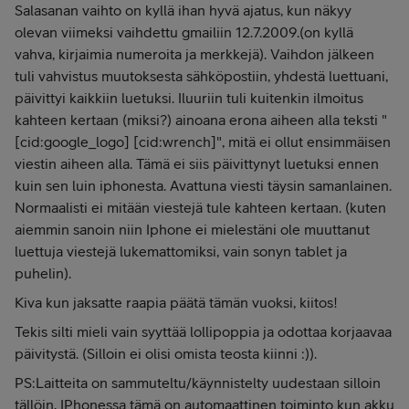
Salasanan vaihto on kyllä ihan hyvä ajatus, kun näkyy
olevan viimeksi vaihdettu gmailiin 12.7.2009.(on kyllä
vahva, kirjaimia numeroita ja merkkejä). Vaihdon jälkeen
tuli vahvistus muutoksesta sähköpostiin, yhdestä luettuani,
päivittyi kaikkiin luetuksi. Iluuriin tuli kuitenkin ilmoitus
kahteen kertaan (miksi?) ainoana erona aiheen alla teksti "
[cid:google_logo] [cid:wrench]", mitä ei ollut ensimmäisen
viestin aiheen alla. Tämä ei siis päivittynyt luetuksi ennen
kuin sen luin iphonesta. Avattuna viesti täysin samanlainen.
Normaalisti ei mitään viestejä tule kahteen kertaan. (kuten
aiemmin sanoin niin Iphone ei mielestäni ole muuttanut
luettuja viestejä lukemattomiksi, vain sonyn tablet ja
puhelin).
Kiva kun jaksatte raapia päätä tämän vuoksi, kiitos!
Tekis silti mieli vain syyttää lollipoppia ja odottaa korjaavaa
päivitystä. (Silloin ei olisi omista teosta kiinni :)).
PS:Laitteita on sammuteltu/käynnistelty uudestaan silloin
tällöin, IPhonessa tämä on automaattinen toiminto kun akku