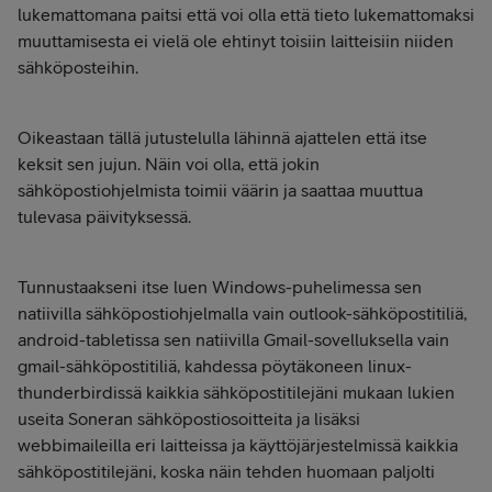
lukemattomana paitsi että voi olla että tieto lukemattomaksi
muuttamisesta ei vielä ole ehtinyt toisiin laitteisiin niiden
sähköposteihin.
Oikeastaan tällä jutustelulla lähinnä ajattelen että itse
keksit sen jujun. Näin voi olla, että jokin
sähköpostiohjelmista toimii väärin ja saattaa muuttua
tulevasa päivityksessä.
Tunnustaakseni itse luen Windows-puhelimessa sen
natiivilla sähköpostiohjelmalla vain outlook-sähköpostitiliä,
android-tabletissa sen natiivilla Gmail-sovelluksella vain
gmail-sähköpostitiliä, kahdessa pöytäkoneen linux-
thunderbirdissä kaikkia sähköpostitilejäni mukaan lukien
useita Soneran sähköpostiosoitteita ja lisäksi
webbimaileilla eri laitteissa ja käyttöjärjestelmissä kaikkia
sähköpostitilejäni, koska näin tehden huomaan paljolti