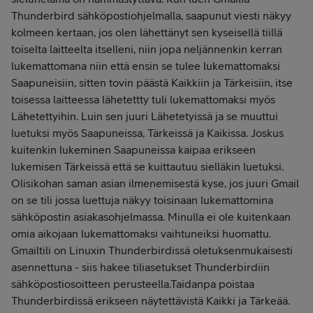
Thunderbird sähköpostiohjelmalla, saapunut viesti näkyy
kolmeen kertaan, jos olen lähettänyt sen kyseisellä tiillä
toiselta laitteelta itselleni, niin jopa neljännenkin kerran
lukemattomana niin että ensin se tulee lukemattomaksi
Saapuneisiin, sitten tovin päästä Kaikkiin ja Tärkeisiin, itse
toisessa laitteessa lähetettty tuli lukemattomaksi myös
Lähetettyihin. Luin sen juuri Lähetetyissä ja se muuttui
luetuksi myös Saapuneissa, Tärkeissä ja Kaikissa. Joskus
kuitenkin lukeminen Saapuneissa kaipaa erikseen
lukemisen Tärkeissä että se kuittautuu sielläkin luetuksi.
Olisikohan saman asian ilmenemisestä kyse, jos juuri Gmail
on se tili jossa luettuja näkyy toisinaan lukemattomina
sähköpostin asiakasohjelmassa. Minulla ei ole kuitenkaan
omia aikojaan lukemattomaksi vaihtuneiksi huomattu.
Gmailtili on Linuxin Thunderbirdissä oletuksenmukaisesti
asennettuna - siis hakee tiliasetukset Thunderbirdiin
sähköpostiosoitteen perusteella.Taidanpa poistaa
Thunderbirdissä erikseen näytettävistä Kaikki ja Tärkeää.