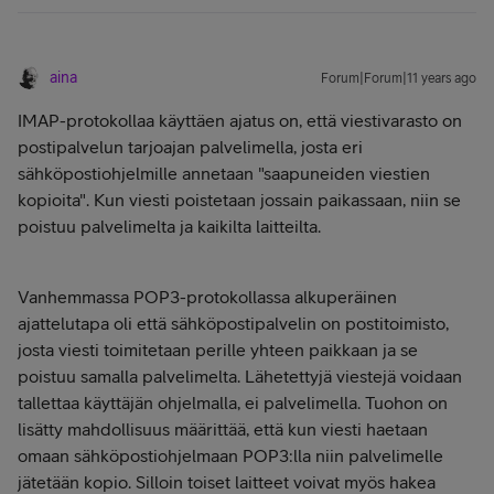
aina
Forum|Forum|11 years ago
IMAP-protokollaa käyttäen ajatus on, että viestivarasto on
postipalvelun tarjoajan palvelimella, josta eri
sähköpostiohjelmille annetaan "saapuneiden viestien
kopioita". Kun viesti poistetaan jossain paikassaan, niin se
poistuu palvelimelta ja kaikilta laitteilta.
Vanhemmassa POP3-protokollassa alkuperäinen
ajattelutapa oli että sähköpostipalvelin on postitoimisto,
josta viesti toimitetaan perille yhteen paikkaan ja se
poistuu samalla palvelimelta. Lähetettyjä viestejä voidaan
tallettaa käyttäjän ohjelmalla, ei palvelimella. Tuohon on
lisätty mahdollisuus määrittää, että kun viesti haetaan
omaan sähköpostiohjelmaan POP3:lla niin palvelimelle
jätetään kopio. Silloin toiset laitteet voivat myös hakea