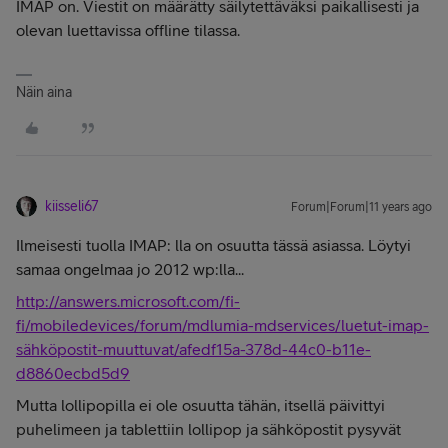
IMAP on. Viestit on määrätty säilytettäväksi paikallisesti ja
olevan luettavissa offline tilassa.
Näin aina
kiisseli67
Forum|Forum|11 years ago
Ilmeisesti tuolla IMAP: lla on osuutta tässä asiassa. Löytyi
samaa ongelmaa jo 2012 wp:lla...
http://answers.microsoft.com/fi-
fi/mobiledevices/forum/mdlumia-mdservices/luetut-imap-
sähköpostit-muuttuvat/afedf15a-378d-44c0-b11e-
d8860ecbd5d9
Mutta lollipopilla ei ole osuutta tähän, itsellä päivittyi
puhelimeen ja tablettiin lollipop ja sähköpostit pysyvät