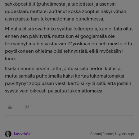
sähköpostitilit (puhelimesta ja tabletista) ja asensin
uudestaan, mutta ei auttanut koska zooplus näkyi vähän
ajan päästä taas lukemattomana puhelimessa.
Minulla olisi kova hinku syyttää lollipoppia, kun ei tätä ollut
ennen sen päivitystä, mutta kun ei googlamalla ole
törmännyt muihin vastaaviin. Myöskään en heti muista että
pöytäkoneen ohjelma olisi tehnyt tätä, eikä myöskään I
luuri.
Itsekin ennen arvelin, että johtuisi siitä tiedon kulusta,
mutta samalla puhelimella kaksi kertaa lukemattomaksi
päivittynyt zooplussan viesti kertoisi kyllä siitä, että jostain
syystä vain oikeasti palautuu lukemattomaksi.
kiisseli67
Forum|Forum|11 years ago