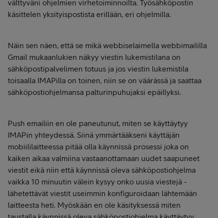
välttyväni ohjelmien virhetoiminnoilta. Työsähköpostin
käsittelen yksityispostista erillään, eri ohjelmilla.
Näin sen näen, että se mikä webbiselaimella webbimaililla
Gmail mukaanlukien näkyy viestin lukemistilana on
sähköpostipalvelimen totuus ja jos viestin lukemistila
toisaalla IMAPilla on toinen, niin se on väärässä ja saattaa
sähköpostiohjelmansa palturinpuhujaksi epäillyksi.
Push emailiin en ole paneutunut, miten se käyttäytyy
IMAPin yhteydessä. Siinä ymmärtääkseni käyttäjän
mobiililaitteessa pitää olla käynnissä prosessi joka on
kaiken aikaa valmiina vastaanottamaan uudet saapuneet
viestit eikä niin että käynnissä oleva sähköpostiohjelma
vaikka 10 minuutin välein kysyy onko uusia viestejä -
lähetettävät viestit useimmin konfiguroidaan lähtemään
laitteesta heti. Myöskään en ole käsityksessä miten
taustalla käynnissä oleva sähköpostiohjelma käyttäytyy,