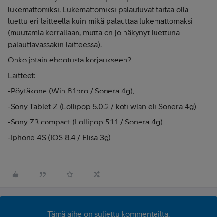
lukemattomiksi. Lukemattomiksi palautuvat taitaa olla
luettu eri laitteella kuin mikä palauttaa lukemattomaksi
(muutamia kerrallaan, mutta on jo näkynyt luettuna
palauttavassakin laitteessa).
O
nko jotain ehdotusta korjaukseen?
Laitteet:
-Pöytäkone (Win 8.1pro / Sonera 4g),
-Sony Tablet Z (Lollipop 5.0.2 / koti wlan eli Sonera 4g)
-Sony Z3 compact (Lollipop 5.1.1 / Sonera 4g)
-Iphone 4S (IOS 8.4 / Elisa 3g)
Tämä aihe on suljettu kommenteilta.