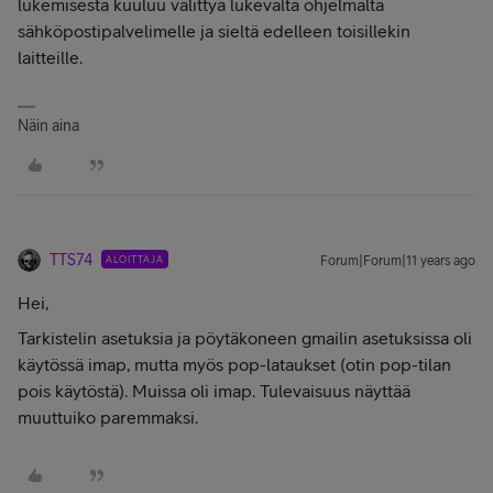
lukemisesta kuuluu välittyä lukevalta ohjelmalta
sähköpostipalvelimelle ja sieltä edelleen toisillekin
laitteille.
Näin aina
TTS74
ALOITTAJA
Forum|Forum|11 years ago
Hei,
Tarkistelin asetuksia ja pöytäkoneen gmailin asetuksissa oli
käytössä imap, mutta myös pop-lataukset (otin pop-tilan
pois käytöstä). Muissa oli imap. Tulevaisuus näyttää
muuttuiko paremmaksi.