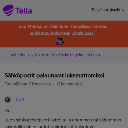
Telia.fi etusivulle
Telia Yhteisö on Vain luku -moodissa, kunnes
sulkeutuu kokonaan lokakuussa
Laitteiden käyttökokemukset sekä ongelmanratkaisu
Sähköpostit palautuvat lukemattomiksi
Forum|Forum|11 years ago
12 kommenttia
TTS74
Hei,
Luen sähköposteja eri laitteilta ja enemmän tai vähemmän
säännöllisesti jo luetut sähköpostit palautuvat