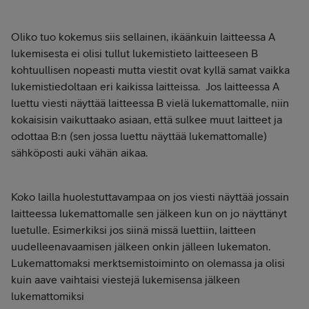
Oliko tuo kokemus siis sellainen, ikäänkuin laitteessa A
lukemisesta ei olisi tullut lukemistieto laitteeseen B
kohtuullisen nopeasti mutta viestit ovat kyllä samat vaikka
lukemistiedoltaan eri kaikissa laitteissa. Jos laitteessa A
luettu viesti näyttää laitteessa B vielä lukemattomalle, niin
kokaisisin vaikuttaako asiaan, että sulkee muut laitteet ja
odottaa B:n (sen jossa luettu näyttää lukemattomalle)
sähköposti auki vähän aikaa.
Koko lailla huolestuttavampaa on jos viesti näyttää jossain
laitteessa lukemattomalle sen jälkeen kun on jo näyttänyt
luetulle. Esimerkiksi jos siinä missä luettiin, laitteen
uudelleenavaamisen jälkeen onkin jälleen lukematon.
Lukemattomaksi merktsemistoiminto on olemassa ja olisi
kuin aave vaihtaisi viestejä lukemisensa jälkeen
lukemattomiksi