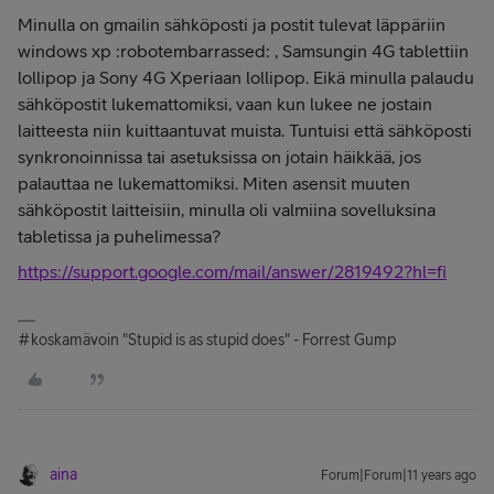
Minulla on gmailin sähköposti ja postit tulevat läppäriin
windows xp :robotembarrassed: , Samsungin 4G tablettiin
lollipop ja Sony 4G Xperiaan lollipop. Eikä minulla palaudu
sähköpostit lukemattomiksi, vaan kun lukee ne jostain
laitteesta niin kuittaantuvat muista. Tuntuisi että sähköposti
synkronoinnissa tai asetuksissa on jotain häikkää, jos
palauttaa ne lukemattomiksi. Miten asensit muuten
sähköpostit laitteisiin, minulla oli valmiina sovelluksina
tabletissa ja puhelimessa?
https://support.google.com/mail/answer/2819492?hl=fi
#koskamävoin "Stupid is as stupid does" - Forrest Gump
aina
Forum|Forum|11 years ago