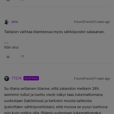
aina
Forum|Forum|11 years ago
Taitaisin vaihtaa tilanteessa myös sähköpostin salasanan.
Näin aina
TTS74
ALOITTAJA
Forum|Forum|11 years ago
Su iltana sellainen tilanne, että zalandon melkein 24h
aiemmin tullut ja luettu viesti näkyi taas lukemattomana
uudestaan (tabletissa) ja tarkistin muista laitteista
(päivittäen sähköpostilistan), että muissa se pysyi luettuna
niin kuin pitikin olla. (Nämä uudestaan lukemattomaksi