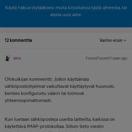
Käytä hakua löytääksesi muita kirjoituksia tästä aiheesta, tai
aloita uusi aihe.
12 kommenttia
Vanhin ensin
aina
Forum|Forum|11 years ago
Ohikulkijan kommentti: Jotkin käyttämäsi
sähköpostiohjelmat vaikuttavat käyttäytyvät huonosti,
kenties konfiguroitu väärin tai toimivat
yhteensopimattomasti.
Kun luetaan sähköposteja useilta laitteilta, kaikissa on
käytettävä IMAP-protokollaa. Silloin tieto viestin