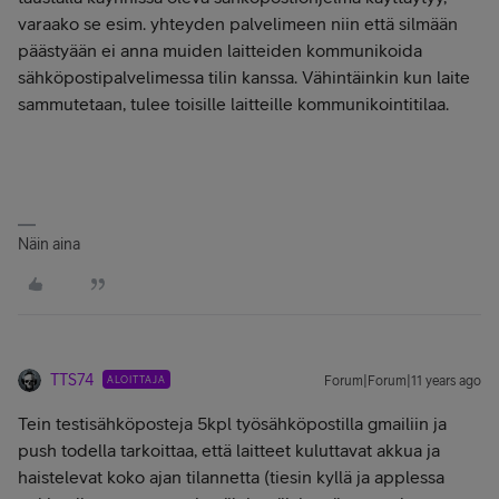
varaako se esim. yhteyden palvelimeen niin että silmään
päästyään ei anna muiden laitteiden kommunikoida
sähköpostipalvelimessa tilin kanssa. Vähintäinkin kun laite
sammutetaan, tulee toisille laitteille kommunikointitilaa.
Näin aina
TTS74
ALOITTAJA
Forum|Forum|11 years ago
Tein testisähköposteja 5kpl työsähköpostilla gmailiin ja
push todella tarkoittaa, että laitteet kuluttavat akkua ja
haistelevat koko ajan tilannetta (tiesin kyllä ja applessa