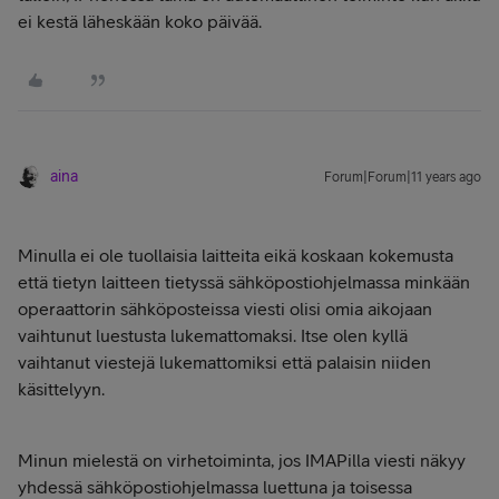
ei kestä läheskään koko päivää.
aina
Forum|Forum|11 years ago
Minulla ei ole tuollaisia laitteita eikä koskaan kokemusta
että tietyn laitteen tietyssä sähköpostiohjelmassa minkään
operaattorin sähköposteissa viesti olisi omia aikojaan
vaihtunut luestusta lukemattomaksi. Itse olen kyllä
vaihtanut viestejä lukemattomiksi että palaisin niiden
käsittelyyn.
Minun mielestä on virhetoiminta, jos IMAPilla viesti näkyy
yhdessä sähköpostiohjelmassa luettuna ja toisessa