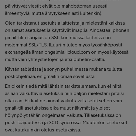
päivittyvät viestit eivät ole mahdottoman useasti
ilmeentyviä, mutta ärsytykseen asti kuitenkin).
Olen tarkistanut asetuksia laitteista ja mielestäni kaikissa
on samat asetukset ja käyttävät imap:ia. Ainoastaa iphonen
gmail-tilin suojaus on SSL kun muissa laitteissa on
molemmat SSL/TLS. ILuuriin tulee myös työsähköpostit
exchangella ilman ongelmia. icloud.com on myös käytössä,
mutta vain yhteystietojen ja etsi puhelin-osalta.
Käytän tabletissa ja sonyn puhelimessa mukana tullutta
postiohjelmaa, en gmailin omaa sovellusta.
En oikein tiedä mitä lähtisin tarkistelemaan, kun ei niitä
asiaan vaikuttavia asetuksia niin paljon mielestäni pitäisi
ollakaan. Eli kait ne ainoat vaikuttavat asetukset on vain
gmail-tili asetuksissa eikä muut näkymät ja yleiset
hölynpölyt tähän ongelmaan vaikuta. Tiliasetuksissa on
push-taajuudessa ja 30D syncrossa. Muutenkin asetukset
ovat kutakuinkin oletus-asetuksissa.