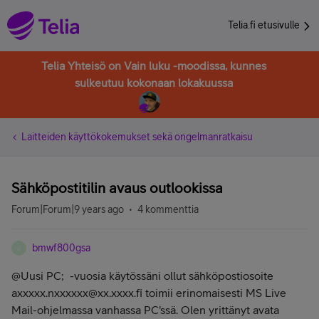
Telia.fi etusivulle
Telia Yhteisö on Vain luku -moodissa, kunnes
sulkeutuu kokonaan lokakuussa
Laitteiden käyttökokemukset sekä ongelmanratkaisu
Sähköpostitilin avaus outlookissa
Forum|Forum|9 years ago
4 kommenttia
bmwf800gsa
B
@Uusi PC; -vuosia käytössäni ollut sähköpostiosoite
axxxxx.nxxxxxx@xx.xxxx.fi toimii erinomaisesti MS Live
Mail-ohjelmassa vanhassa PC'ssä. Olen yrittänyt avata