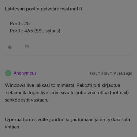
Lähtevän postin palvelin: mail.inet.fi
Portti: 25
Portti: 465 (SSL-salaus)
Anonymous
Forum|Forum|9 years ago
A
Windows live lakkasi toimimasta. Pakosti piti kirjautua
selaimella login live. com sivulle, jotta voin ottaa (hotmail)
sähköpostit vastaan.
Operaattorin sivulle joudun kirjautumaan ja en tykkää siitä
yhtään.