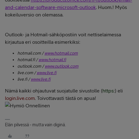
and-calendar-software-microsoft-outlook
. Huom.! Myös
kokeiluversio on olemassa.
Outlook- ja Hotmail-sähköpostiin voit nettiselaimessa
kirjautua eri osoitteilla esimerkiksi:
hotmail.com /
www.hotmail.com
hotmail.fi /
www.hotmail.fi
outlook.com /
www.outlook.com
live.com /
www.live.fi
live.fi /
www.live.fi
Nämä kaikki ohjautuvat suojatulle sivustolle (
https:
) eli
login.live.com
. Toivottavasti tästä on apua!
Elän pilvessä - mutta vain diginä.