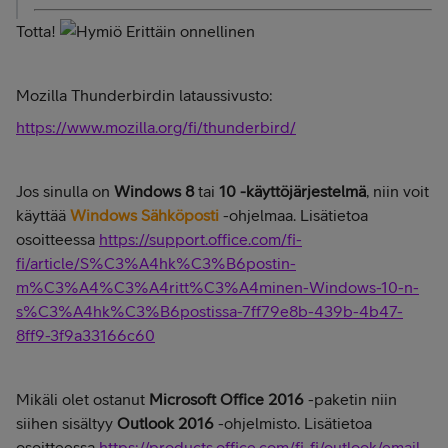
Totta!
Mozilla Thunderbirdin lataussivusto:
https://www.mozilla.org/fi/thunderbird/
Jos sinulla on
Windows 8
tai
10
-käyttöjärjestelmä
, niin voit
käyttää
Windows Sähköposti
-ohjelmaa. Lisätietoa
osoitteessa
https://support.office.com/fi-
fi/article/S%C3%A4hk%C3%B6postin-
m%C3%A4%C3%A4ritt%C3%A4minen-Windows-10-n-
s%C3%A4hk%C3%B6postissa-7ff79e8b-439b-4b47-
8ff9-3f9a33166c60
Mikäli olet ostanut
Microsoft Office 2016
-paketin niin
siihen sisältyy
Outlook 2016
-ohjelmisto. Lisätietoa
osoitteessa
https://products.office.com/fi-fi/outlook/email-