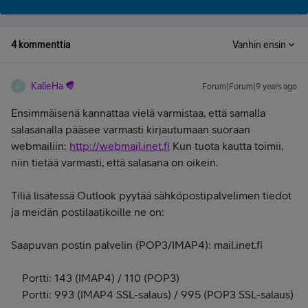
4 kommenttia
Vanhin ensin
KalleHa
Forum|Forum|9 years ago
K
Ensimmäisenä kannattaa vielä varmistaa, että samalla
salasanalla pääsee varmasti kirjautumaan suoraan
webmailiin:
http://webmail.inet.fi
Kun tuota kautta toimii,
niin tietää varmasti, että salasana on oikein.
Tiliä lisätessä Outlook pyytää sähköpostipalvelimen tiedot
ja meidän postilaatikoille ne on:
Saapuvan postin palvelin (POP3/IMAP4): mail.inet.fi
Portti: 143 (IMAP4) / 110 (POP3)
Portti: 993 (IMAP4 SSL-salaus) / 995 (POP3 SSL-salaus)