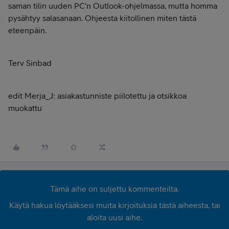
saman tilin uuden PC'n Outlook-ohjelmassa, mutta homma
pysähtyy salasanaan. Ohjeesta kiitollinen miten tästä
eteenpäin.
Terv Sinbad
edit Merja_J: asiakastunniste piilotettu ja otsikkoa
muokattu
Tämä aihe on suljettu kommenteilta.
Käytä hakua löytääksesi muita kirjoituksia tästä aiheesta, tai
aloita uusi aihe.