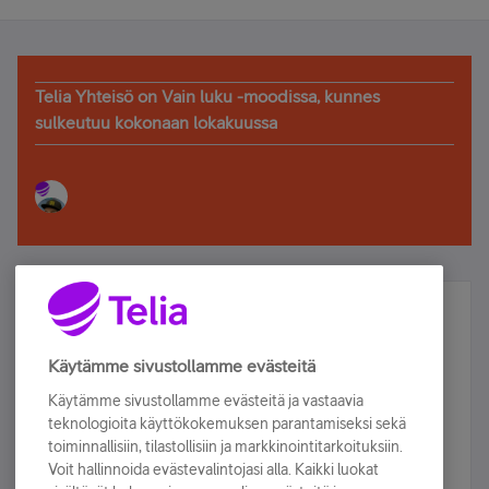
Telia Yhteisö on Vain luku -moodissa, kunnes
sulkeutuu kokonaan lokakuussa
Älä jää paitsi – osallistu ja voita!
Tilaa Telian uutiskirje ja olet mukana arvonnassa.
Käytämme sivustollamme evästeitä
Samalla saat parhaat asiakasedut suoraan
Käytämme sivustollamme evästeitä ja vastaavia
sähköpostiisi.
teknologioita käyttökokemuksen parantamiseksi sekä
toiminnallisiin, tilastollisiin ja markkinointitarkoituksiin.
Voit hallinnoida evästevalintojasi alla. Kaikki luokat
Tilaa nyt