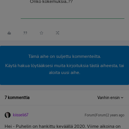
Onko kokemuksia..??
Tämä aihe on suljettu kommenteilta.
Käytä hakua löytääksesi muita kirjoituksia tästä aiheesta, tai
aloita uusi aihe.
7 kommenttia
Vanhin ensin
kiisseli67
Forum|Forum|2 years ago
Hei - Puhelin on hankittu keväällä 2020. Viime aikoina on