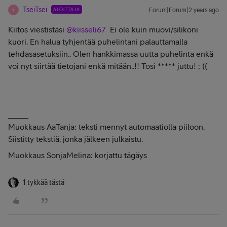
TseiTsei
ALOITTAJA
Forum|Forum|2 years ago
T
Kiitos viestistäsi
@kiisseli67
Ei ole kuin muovi/silikoni
kuori. En halua tyhjentää puhelintani palauttamalla
tehdasasetuksiin.. Olen hankkimassa uutta puhelinta enkä
voi nyt siirtää tietojani enkä mitään..!! Tosi ***** juttu! ; ((
_____
Muokkaus AaTanja: teksti mennyt automaatiolla piiloon.
Siistitty tekstiä, jonka jälkeen julkaistu.
Muokkaus SonjaMelina: korjattu tägäys
1 tykkää tästä