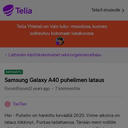
Telia.fi etusivulle
Telia Yhteisö on Vain luku -moodissa, kunnes
sulkeutuu kokonaan lokakuussa
Laitteiden käyttökokemukset sekä ongelmanratkaisu
RATKAISTU
Samsung Galaxy A40 puhelimen lataus
Forum|Forum|2 years ago
7 kommenttia
TseiTsei
T
Hei - Puhelin on hankittu keväällä 2020. Viime aikoina on
lataus tökkinyt.. Purkaa ladattaessa. Tänään meni nollille