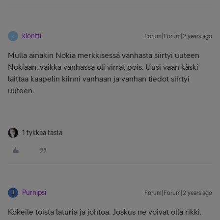
klontti
Forum|Forum|2 years ago
K
Mulla ainakin Nokia merkkisessä vanhasta siirtyi uuteen
Nokiaan, vaikka vanhassa oli virrat pois. Uusi vaan käski
laittaa kaapelin kiinni vanhaan ja vanhan tiedot siirtyi
uuteen.
1 tykkää tästä
Purnipsi
Forum|Forum|2 years ago
Kokeile toista laturia ja johtoa. Joskus ne voivat olla rikki.