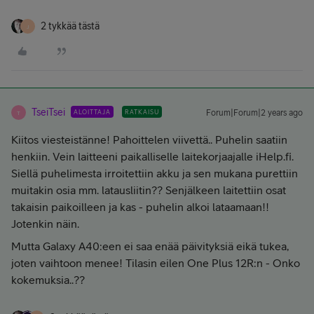
2 tykkää tästä
J
TseiTsei
ALOITTAJA
RATKAISU
Forum|Forum|2 years ago
T
Kiitos viesteistänne! Pahoittelen viivettä.. Puhelin saatiin
henkiin. Vein laitteeni paikalliselle laitekorjaajalle iHelp.fi.
Siellä puhelimesta irroitettiin akku ja sen mukana purettiin
muitakin osia mm. latausliitin?? Senjälkeen laitettiin osat
takaisin paikoilleen ja kas - puhelin alkoi lataamaan!!
Jotenkin näin.
Mutta Galaxy A40:een ei saa enää päivityksiä eikä tukea,
joten vaihtoon menee! Tilasin eilen One Plus 12R:n - Onko
kokemuksia..??