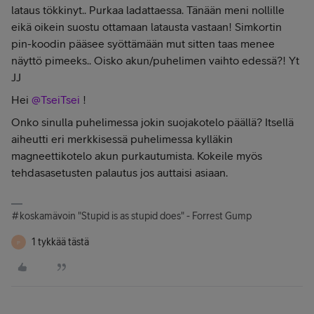
lataus tökkinyt.. Purkaa ladattaessa. Tänään meni nollille
eikä oikein suostu ottamaan latausta vastaan! Simkortin
pin-koodin pääsee syöttämään mut sitten taas menee
näyttö pimeeks.. Oisko akun/puhelimen vaihto edessä?! Yt
JJ
Hei
@TseiTsei
!
Onko sinulla puhelimessa jokin suojakotelo päällä? Itsellä
aiheutti eri merkkisessä puhelimessa kylläkin
magneettikotelo akun purkautumista. Kokeile myös
tehdasasetusten palautus jos auttaisi asiaan.
#koskamävoin "Stupid is as stupid does" - Forrest Gump
1 tykkää tästä
P