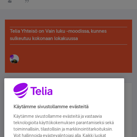
Telia Yhteisö on Vain luku -moodissa, kunnes
sulkeutuu kokonaan lokakuussa
Älä jää paitsi – osallistu ja voita!
Tilaa Telian uutiskirje ja olet mukana arvonnassa.
Käytämme sivustollamme evästeitä
Samalla saat parhaat asiakasedut suoraan
Käytämme sivustollamme evästeitä ja vastaavia
sähköpostiisi.
teknologioita käyttökokemuksen parantamiseksi sekä
toiminnallisiin, tilastollisiin ja markkinointitarkoituksiin.
Voit hallinnoida evästevalintojasi alla. Kaikki luokat
Tilaa nyt