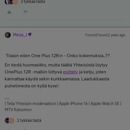
3 tykkää tästä
J
Merja_J
Forum|Forum|2 years ago
Tilasin eilen One Plus 12R:n - Onko kokemuksia..??
En tiedä huomasitko, mutta täältä Yhteisöstä löytyy
OnePlus 12R -malliin liittyvä
esittely
ja ketju, joten
kannattaa käydä sekin kurkkaamassa. Laadukkaasta
puhelimesta on kyllä kyse!
| Telia Yhteisön moderaattori | Apple iPhone 16 | Apple Watch SE |
MTV Katsomo+
2 tykkää tästä
J