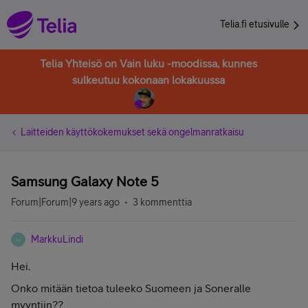
Telia.fi etusivulle
Telia Yhteisö on Vain luku -moodissa, kunnes
sulkeutuu kokonaan lokakuussa
Laitteiden käyttökokemukset sekä ongelmanratkaisu
Samsung Galaxy Note 5
Forum|Forum|9 years ago
3 kommenttia
MarkkuLindi
M
Hei.
Onko mitään tietoa tuleeko Suomeen ja Soneralle
myyntiin??