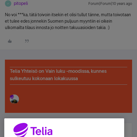
pitopeli
Forum|Forum|10 years ago
P
No voi ***ka, tätä toivoin itsekin et olisi tullut tänne, mutta toivotaan
et tulee edes jonnekin Suomen puljuun myyntiin ei oikein
ulkomailta tilaus innosta jo noitten takuuasioiden takia. :)
Telia Yhteisö on Vain luku -moodissa, kunnes
sulkeutuu kokonaan lokakuussa
Älä jää paitsi – osallistu ja voita!