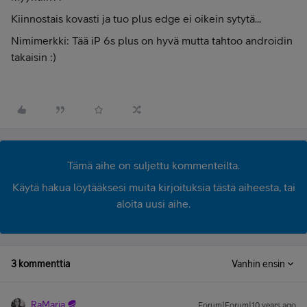
Kiinnostais kovasti ja tuo plus edge ei oikein sytytä...
Nimimerkki: Tää iP 6s plus on hyvä mutta tahtoo androidin
takaisin :)
Tämä aihe on suljettu kommenteilta.
Käytä hakua löytääksesi muita kirjoituksia tästä aiheesta, tai
aloita uusi aihe.
3 kommenttia
Vanhin ensin
RaMaria
Forum|Forum|10 years ago