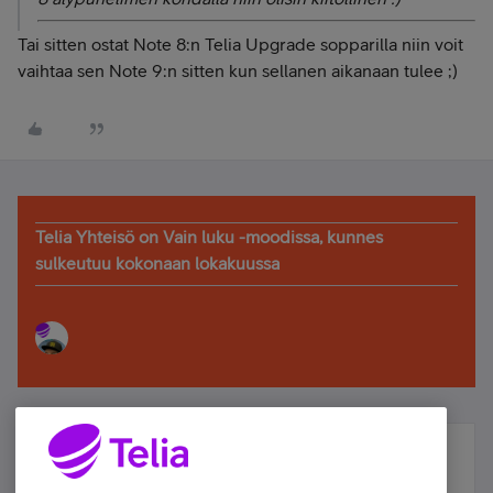
Tai sitten ostat Note 8:n Telia Upgrade sopparilla niin voit
vaihtaa sen Note 9:n sitten kun sellanen aikanaan tulee ;)
Telia Yhteisö on Vain luku -moodissa, kunnes
sulkeutuu kokonaan lokakuussa
Älä jää paitsi – osallistu ja voita!