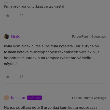
Paina peukkua jos tykkäsit vastauksesta!
tilasto
Forum|Forum|8 years ago
Kyllä voin ainakin itse suositella kyseistä luuria. Kynä on
tosiaan kätevä muistiinpanojen tekemiseen varsinkin, ja
helpottaa muutenkin tarkempaa työstentelyä isolla
näytöllä.
Ismoman
ALOITTAJA
Forum|Forum|8 years ago
I
No jos odottaisi note 8 arvontaa kuin kuuta nousevaa niin