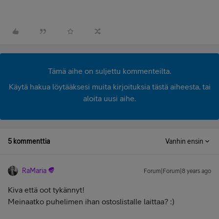
Tämä aihe on suljettu kommenteilta.
Käytä hakua löytääksesi muita kirjoituksia tästä aiheesta, tai
aloita uusi aihe.
5 kommenttia
Vanhin ensin
RaMaria
Forum|Forum|8 years ago
Kiva että oot tykännyt!
Meinaatko puhelimen ihan ostoslistalle laittaa? :)