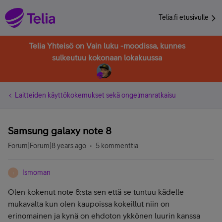
Telia.fi etusivulle
Telia Yhteisö on Vain luku -moodissa, kunnes
sulkeutuu kokonaan lokakuussa
Laitteiden käyttökokemukset sekä ongelmanratkaisu
Samsung galaxy note 8
Forum|Forum|8 years ago
5 kommenttia
Ismoman
I
Olen kokenut note 8:sta sen että se tuntuu kädelle
mukavalta kun olen kaupoissa kokeillut niin on
erinomainen ja kynä on ehdoton ykkönen luurin kanssa