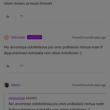
olisin ilonen ja muut ihmiset
Ismoman
ALOITTAJA
Forum|Forum|8 years ago
I
No arvontoja odotellessa jos onni potkaisisi minua note 8
älypuhelimen kohdalla niin olisin kiitollinen :)
tilasto
Forum|Forum|8 years ago
@Ismoman
kirjoitti:
No arvontoja odotellessa jos onni potkaisisi minua note
8 älypuhelimen kohdalla niin olisin kiitollinen :)