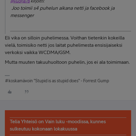
@vuorja76
kirjoitti:
Joo toimii s4 puhelun aikana netti ja facebook ja
messenger
Eli vika on silloin puhelimessa. Voithan tietenkin kokeilla
vielä, toimisiko netti jos laitat puhelimesta ensisijaiseksi
verkoksi vaikka WCDMA/GSM.
Mutta muuten takuuhuoltoon puhelin, jos ei ala toimimaan.
#koskamävoin "Stupid is as stupid does" - Forrest Gump
Telia Yhteisö on Vain luku -moodissa, kunnes
sulkeutuu kokonaan lokakuussa