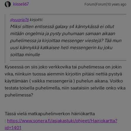
kiisseli67
Forum|Forum|10 years ago
@vuorja76
kirjoitti:
Miksi sitten entisessä galaxy s4 kännykässä ei ollut
mitään ongelmia ja pysty puhumaan samaan aikaan
puhelimessa ja kirjoittaa messenger viestejä? Tää mun
uusi kännykkä katkaisee heti messengerin ku joku
soittaa minulle
Kyseessä on siis joko verkkovika tai puhelimessa on jokin
vika, niinkuin tuossa aiemmin kirjoitin pitäisi nettiä pystyä
käyttämään ( vaikka messengeriä ) puhelun aikana. Voitko
testata toisella puhelimella, niin saataisiin selville onko vika
puhelimessa?
Tässä vielä matkapuhelinverkon häiriökartta
:
https://www.sonera.fi/asiakastuki/ohjeet/Hairiokartta?
id=1401