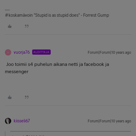
#koskamävoin "Stupid is as stupid does" - Forrest Gump
vuorja76
ALOITTAJA
Forum|Forum|10 years ago
V
Joo toimii s4 puhelun aikana netti ja facebook ja
messenger
kiisseli67
Forum|Forum|10 years ago