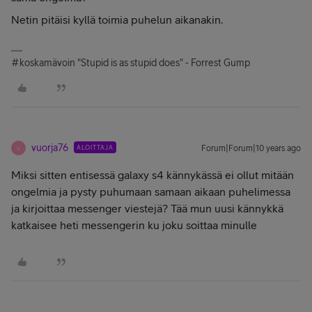
Netin pitäisi kyllä toimia puhelun aikanakin.
#koskamävoin "Stupid is as stupid does" - Forrest Gump
vuorja76
ALOITTAJA
Forum|Forum|10 years ago
V
Miksi sitten entisessä galaxy s4 kännykässä ei ollut mitään
ongelmia ja pysty puhumaan samaan aikaan puhelimessa
ja kirjoittaa messenger viestejä? Tää mun uusi kännykkä
katkaisee heti messengerin ku joku soittaa minulle