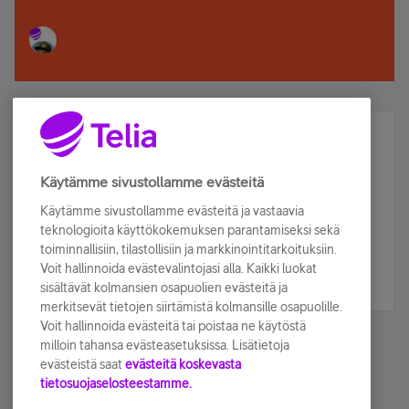
Älä jää paitsi – osallistu ja voita!
Tilaa Telian uutiskirje ja olet mukana arvonnassa.
Käytämme sivustollamme evästeitä
Samalla saat parhaat asiakasedut suoraan
Käytämme sivustollamme evästeitä ja vastaavia
sähköpostiisi.
teknologioita käyttökokemuksen parantamiseksi sekä
toiminnallisiin, tilastollisiin ja markkinointitarkoituksiin.
Voit hallinnoida evästevalintojasi alla. Kaikki luokat
Tilaa nyt
sisältävät kolmansien osapuolien evästeitä ja
merkitsevät tietojen siirtämistä kolmansille osapuolille.
Voit hallinnoida evästeitä tai poistaa ne käytöstä
milloin tahansa evästeasetuksissa. Lisätietoja
evästeistä saat
evästeitä koskevasta
tietosuojaselosteestamme.