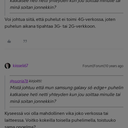
katkaisee heti netti yhteyden kun jou soittaa minulle tai
minä soitan jonnekkin?
Voi johtua siitä, että puhelut ei toimi 4G-verkossa, joten
puhelun aikana tipahtaa 3G- tai 2G-verkkoon.
kiisseli67
Forum|Forum|10 years ago
@vuorja76
kirjoitti:
Mistä johtuu että mun samsung galaxy s6 edge+ puhelin
katkaisee heti netti yhteyden kun jou soittaa minulle tai
minä soitan jonnekkin?
Kyseessä voi olla mahdollinen vika joko verkossa tai
laitteessa. Voitko kokeilla toisella puhelimella, toistuuko
sama ongelma?