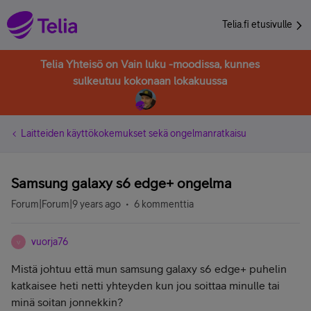
Telia.fi etusivulle
Telia Yhteisö on Vain luku -moodissa, kunnes
sulkeutuu kokonaan lokakuussa
Laitteiden käyttökokemukset sekä ongelmanratkaisu
Samsung galaxy s6 edge+ ongelma
Forum|Forum|9 years ago
6 kommenttia
vuorja76
V
Mistä johtuu että mun samsung galaxy s6 edge+ puhelin
katkaisee heti netti yhteyden kun jou soittaa minulle tai
minä soitan jonnekkin?