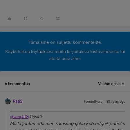
Tämä aihe on suljettu kommenteilta.
Käytä hakua löytääksesi muita kirjoituksia tästä aiheesta, tai
aloita uusi aihe.
6 kommenttia
Vanhin ensin
PasiS
Forum|Forum|10 years ago
@vuorja76
kirjoitti:
Mistä johtuu että mun samsung galaxy s6 edge+ puhelin