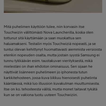
Mitä puhelimen käyttöön tulee, niin korvasin itse
Touchwizin välittömästi Nova Launcherilla, koska olen
tottunut sitä käyttämään ja saan muokattua sen
haluamakseni. Testailin myös Touchwiziä nopeasti, ja se
tuntui olevan kehittynyt huomattavasti aiemmista versioista
etenkin nopeuden osalta, mutta jostain syystä Samsung ei
tunnu tykkäävän esim. taustakuvan vierityksestä, mikä
mielestäni on ihan ehdoton ominaisuus. Sen sijaan he
näyttivät lisänneen puhelimeen jo iphonesta tutun
karkkitehosteen, jossa kuva liikkuu hienoisesti puhelinta
kääntäessä, mikä luo illuusion kuvakulman muuttumisesta.
Itse on ko. tehosteesta välitä, mutta monet taitavat tykätä
kun se on vakiona tuotu uuteen Touchwiziin.