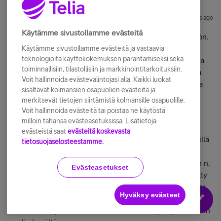
PasiS
Forum|Forum|10 years ago
Käytämme sivustollamme evästeitä
Nyt sain minäkin mustan Galaxy S6 Edge+:n testikäyttöön.
Ollut jo viikon kotipostissa, kun olin pienellä
Käytämme sivustollamme evästeitä ja vastaavia
teknologioita käyttökokemuksen parantamiseksi sekä
kotimaanmatkalla. Paketissa oli puhelin, pikaopas usealla
toiminnallisiin, tilastollisiin ja markkinointitarkoituksiin.
kielellä, sim-korttikelkan avaaja, laturi, microusb-johto ja
Voit hallinnoida evästevalintojasi alla. Kaikki luokat
nappikuulokkeet pienessä muovirasiassa. Laturi, johto ja
sisältävät kolmansien osapuolien evästeitä ja
kuulokkeet ovat valkoisia.
merkitsevät tietojen siirtämistä kolmansille osapuolille.
Voit hallinnoida evästeitä tai poistaa ne käytöstä
milloin tahansa evästeasetuksissa. Lisätietoja
Puhelin on iso, mutta käsittämättömän ohut. Onneksi se
evästeistä saat
evästeitä koskevasta
suuruus on lähinnä pituutta, joten pienemmilläkin kätösillä
tietosuojaselosteestamme.
saa otteen. Leveyttä on vain n. 10 mm enemmän kuin
verrokkina olevassa Lumia 820:ssa, mutta pituutta onkin n.
Evästeasetukset
30 mm enemmän. Puhelimen ilmeisesti lasilla päällystetty
takakansi ja metallireunat ovat niin liukkaita, ettei se pysy
Hyväksy evästeet
läppärin hieman kaarevan muovisen kannen päällä vaan
valuu hitaasti johonkin suuntaan. Viimeistely näyttää kaikin