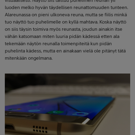
visuaalisesti. Näyttö siis taittuu puhelimen reunan yli
luoden melko hyvän täydellisen reunattomuuden tunteen.
Alareunassa on pieni ulkoneva reuna, mutta se fiilis minkä
tuo näyttö tuo puhelimelle on kyllä mahtava. Koska näyttö
on siis täysin toimiva myös reunasta, joudun ainakin itse
vähän katsomaan miten luuria pidän kädessä etten ala
tekemään näytön reunalla toimenpiteitä kun pidän
puhelinta kädess, mutta en ainakaan vielä ole pitänyt tätä
mitenkään ongelmana.