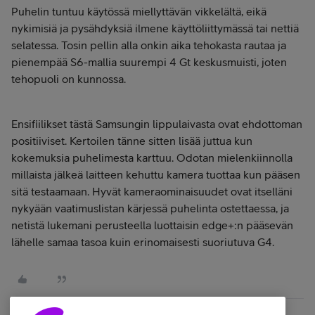
Puhelin tuntuu käytössä miellyttävän vikkelältä, eikä
nykimisiä ja pysähdyksiä ilmene käyttöliittymässä tai nettiä
selatessa. Tosin pellin alla onkin aika tehokasta rautaa ja
pienempää S6-mallia suurempi 4 Gt keskusmuisti, joten
tehopuoli on kunnossa.
Ensifiilikset tästä Samsungin lippulaivasta ovat ehdottoman
positiiviset. Kertoilen tänne sitten lisää juttua kun
kokemuksia puhelimesta karttuu. Odotan mielenkiinnolla
millaista jälkeä laitteen kehuttu kamera tuottaa kun pääsen
sitä testaamaan. Hyvät kameraominaisuudet ovat itselläni
nykyään vaatimuslistan kärjessä puhelinta ostettaessa, ja
netistä lukemani perusteella luottaisin edge+:n pääsevän
lähelle samaa tasoa kuin erinomaisesti suoriutuva G4.