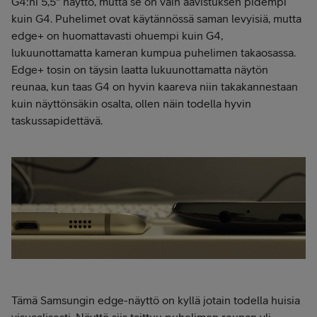
G4:ni 5,5" näyttö, mutta se on vain aavistuksen pidempi
kuin G4. Puhelimet ovat käytännössä saman levyisiä, mutta
edge+ on huomattavasti ohuempi kuin G4,
lukuunottamatta kameran kumpua puhelimen takaosassa.
Edge+ tosin on täysin laatta lukuunottamatta näytön
reunaa, kun taas G4 on hyvin kaareva niin takakannestaan
kuin näyttönsäkin osalta, ollen näin todella hyvin
taskussapidettävä.
Tämä Samsungin edge-näyttö on kyllä jotain todella huisia