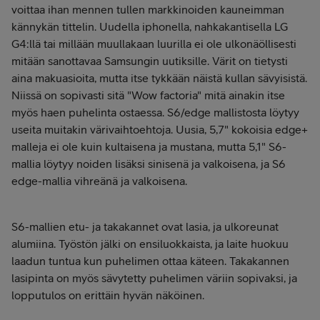
voittaa ihan mennen tullen markkinoiden kauneimman
kännykän tittelin. Uudella iphonella, nahkakantisella LG
G4:llä tai millään muullakaan luurilla ei ole ulkonäöllisesti
mitään sanottavaa Samsungin uutiksille. Värit on tietysti
aina makuasioita, mutta itse tykkään näistä kullan sävyisistä.
Niissä on sopivasti sitä "Wow factoria" mitä ainakin itse
myös haen puhelinta ostaessa. S6/edge mallistosta löytyy
useita muitakin värivaihtoehtoja. Uusia, 5,7" kokoisia edge+
malleja ei ole kuin kultaisena ja mustana, mutta 5,1" S6-
mallia löytyy noiden lisäksi sinisenä ja valkoisena, ja S6
edge-mallia vihreänä ja valkoisena.
S6-mallien etu- ja takakannet ovat lasia, ja ulkoreunat
alumiina. Työstön jälki on ensiluokkaista, ja laite huokuu
laadun tuntua kun puhelimen ottaa käteen. Takakannen
lasipinta on myös sävytetty puhelimen väriin sopivaksi, ja
lopputulos on erittäin hyvän näköinen.