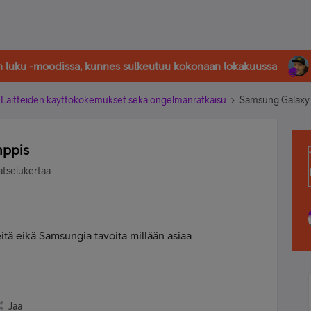
in luku -moodissa, kunnes sulkeutuu kokonaan lokakuussa
Laitteiden käyttökokemukset sekä ongelmanratkaisu
Samsung Galaxy
mppis
atselukertaa
tä eikä Samsungia tavoita millään asiaa
Jaa