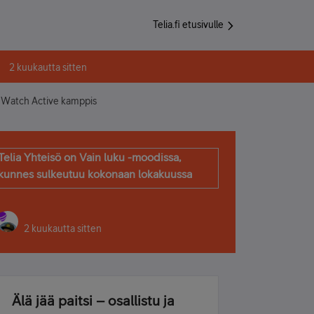
Telia.fi etusivulle
2 kuukautta sitten
 Watch Active kamppis
Telia Yhteisö on Vain luku -moodissa,
kunnes sulkeutuu kokonaan lokakuussa
2 kuukautta sitten
Älä jää paitsi – osallistu ja