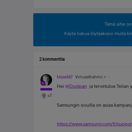
Tämä aihe on 
Käytä hakua löytääksesi muita kirjo
2 kommenttia
kiisseli67
Virtuaalihahmo ⭐️
Hei
@Dustpan
ja tervetuloa Telian 
+7
Samsungin sivuilla on asiaa kampanjo
https://www.samsung.com/fi/support