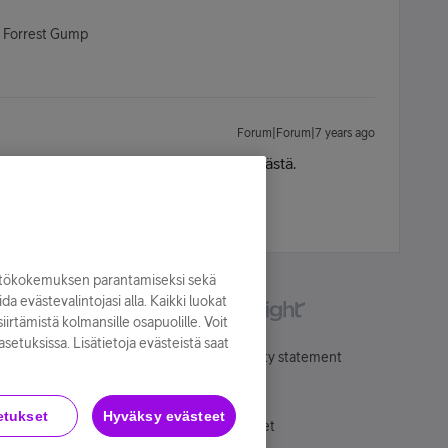
- Forrest Gump
Forum|Forum|7 years ago
 kuulemma..laitetta ei löydy järjestelmästä.
yttökokemuksen parantamiseksi sekä
oida evästevalintojasi alla. Kaikki luokat
irtämistä kolmansille osapuolille. Voit
asetuksissa. Lisätietoja evästeistä saat
Käyttöehdot
Accessibility statement
etukset
Hyväksy evästeet
Evästeasetukset