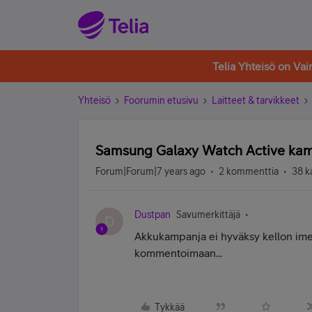
Telia Yhteisö on Va
Yhteisö
Foorumin etusivu
Laitteet & tarvikkeet
Samsung Galaxy Watch Active ka
Forum|Forum|7 years ago
2 kommenttia
38 k
Dustpan
Savumerkittäjä
D
Akkukampanja ei hyväksy kellon imei
kommentoimaan...
Tykkää