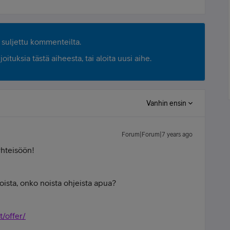
suljettu kommenteilta.
ituksia tästä aiheesta, tai aloita uusi aihe.
Vanhin ensin
Forum|Forum|7 years ago
yhteisöön!
ista, onko noista ohjeista apua?
/offer/