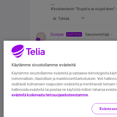
#koskamävoin "Stupid is as stupid does" 
Tykkää
Dustpan
Savumerkittäjä
ALOITTAJA
D
Asia on nyt tutkinnassa,tekninen vika
Tykkää
Käytämme sivustollamme evästeitä
Käytämme sivustollamme evästeitä ja vastaavia teknologioita kä
toiminnallisiin, tilastollisiin ja markkinointitarkoituksiin. Voit hallinn
sisältävät kolmansien osapuolien evästeitä ja merkitsevät tietojen si
hallinnoida evästeitä tai poistaa ne käytöstä milloin tahansa eväste
evästeitä koskevasta tietosuojaselosteestamme.
Evästeas