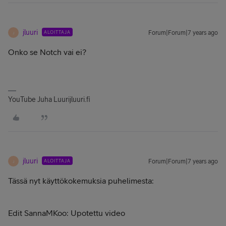
jluuri
ALOITTAJA
Forum|Forum|7 years ago
J
Onko se Notch vai ei?
YouTube Juha Luurijluuri.fi
jluuri
ALOITTAJA
Forum|Forum|7 years ago
J
Tässä nyt käyttökokemuksia puhelimesta:
Edit SannaMKoo: Upotettu video