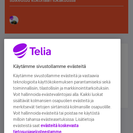
sulkeutuu kokonaan lokakuussa
Älä jää paitsi – osallistu ja voita!
Tilaa Telian uutiskirje ja olet mukana arvonnassa.
Käytämme sivustollamme evästeitä
Samalla saat parhaat asiakasedut suoraan
Käytämme sivustollamme evästeitä ja vastaavia
sähköpostiisi.
teknologioita käyttökokemuksen parantamiseksi sekä
toiminnallisiin, tilastollisiin ja markkinointitarkoituksiin.
Voit hallinnoida evästevalintojasi alla. Kaikki luokat
Tilaa nyt
sisältävät kolmansien osapuolien evästeitä ja
merkitsevät tietojen siirtämistä kolmansille osapuolille.
Voit hallinnoida evästeitä tai poistaa ne käytöstä
milloin tahansa evästeasetuksissa. Lisätietoja
evästeistä saat
evästeitä koskevasta
tietosuojaselosteestamme.