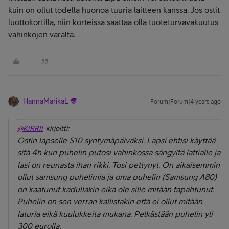
kuin on ollut todella huonoa tuuria laitteen kanssa. Jos ostit
luottokortilla, niin korteissa saattaa olla tuoteturvavakuutus
vahinkojen varalta.
HannaMarikaL
Forum|Forum|4 years ago
@KIRRII
kirjoitti:
Ostin lapselle S10 syntymäpäiväksi. Lapsi ehtisi käyttää
sitä 4h kun puhelin putosi vahinkossa sängyltä lattialle ja
lasi on reunasta ihan rikki. Tosi pettynyt. On aikaisemmin
ollut samsung puhelimia ja oma puhelin (Samsung A80)
on kaatunut kadullakin eikä ole sille mitään tapahtunut.
Puhelin on sen verran kallistakin että ei ollut mitään
laturia eikä kuulukkeita mukana. Pelkästään puhelin yli
300 eurolla.