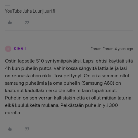
YouTube Juha Luurijluuri.fi
KIRRII
Forum|Forum|4 years ago
K
Ostin lapselle S10 syntymäpäiväksi. Lapsi ehtisi käyttää sitä
4h kun puhelin putosi vahinkossa sängyltä lattialle ja lasi
on reunasta ihan rikki. Tosi pettynyt. On aikaisemmin ollut
samsung puhelimia ja oma puhelin (Samsung A80) on
kaatunut kadullakin eikä ole sille mitään tapahtunut.
Puhelin on sen verran kallistakin että ei ollut mitään laturia
eikä kuulukkeita mukana. Pelkästään puhelin yli 300
eurolla.