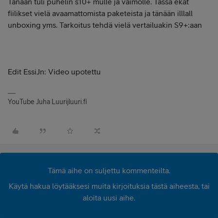
Tänään tuli puhelin s10+ mulle ja vaimolle. Tässä ekat
fiilikset vielä avaamattomista paketeista ja tänään illlall
unboxing yms. Tarkoitus tehdä vielä vertailuakin S9+:aan
Edit EssiJn: Video upotettu
YouTube Juha Luurijluuri.fi
Tämä aihe on suljettu kommenteilta.
Käytä hakua löytääksesi muita kirjoituksia tästä aiheesta, tai
aloita uusi aihe.