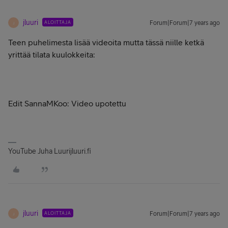
jluuri
ALOITTAJA
Forum|Forum|7 years ago
J
Teen puhelimesta lisää videoita mutta tässä niille ketkä
yrittää tilata kuulokkeita:
Edit SannaMKoo: Video upotettu
YouTube Juha Luurijluuri.fi
jluuri
ALOITTAJA
Forum|Forum|7 years ago
J