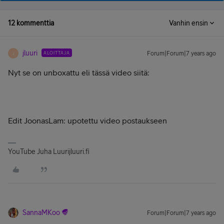
12 kommenttia
Vanhin ensin
jluuri
ALOITTAJA
Forum|Forum|7 years ago
J
Nyt se on unboxattu eli tässä video siitä:
Edit JoonasLam: upotettu video postaukseen
YouTube Juha Luurijluuri.fi
SannaMKoo
Forum|Forum|7 years ago