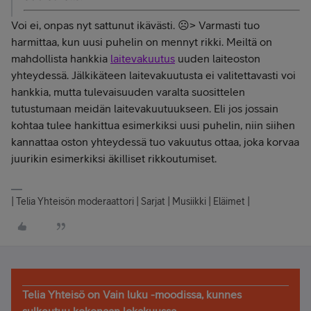
Voi ei, onpas nyt sattunut ikävästi. ☹️> Varmasti tuo
harmittaa, kun uusi puhelin on mennyt rikki. Meiltä on
mahdollista hankkia
laitevakuutus
uuden laiteoston
yhteydessä. Jälkikäteen laitevakuutusta ei valitettavasti voi
hankkia, mutta tulevaisuuden varalta suosittelen
tutustumaan meidän laitevakuutuukseen. Eli jos jossain
kohtaa tulee hankittua esimerkiksi uusi puhelin, niin siihen
kannattaa oston yhteydessä tuo vakuutus ottaa, joka korvaa
juurikin esimerkiksi äkilliset rikkoutumiset.
| Telia Yhteisön moderaattori | Sarjat | Musiikki | Eläimet |
Telia Yhteisö on Vain luku -moodissa, kunnes