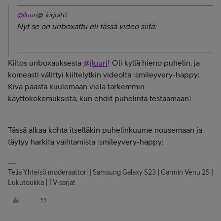
@jluuri
@ kirjoitti:
Nyt se on unboxattu eli tässä video siitä:
Kiitos unboxauksesta
@jluuri
! Oli kyllä hieno puhelin, ja
komeasti välittyi kiiltelytkin videolta :smileyvery-happy:
Kiva päästä kuulemaan vielä tarkemmin
käyttökokemuksista, kun ehdit puhelinta testaamaan!
Tässä alkaa kohta itselläkin puhelinkuume nousemaan ja
täytyy harkita vaihtamista :smileyvery-happy:
Telia Yhteisö moderaattori | Samsung Galaxy S23 | Garmin Venu 2S |
Lukutoukka | TV-sarjat