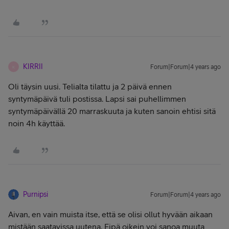
KIRRII
Forum|Forum|4 years ago
K
Oli täysin uusi. Telialta tilattu ja 2 päivä ennen
syntymäpäivä tuli postissa. Lapsi sai puhellimmen
syntymäpäivällä 20 marraskuuta ja kuten sanoin ehtisi sitä
noin 4h käyttää.
Purnipsi
Forum|Forum|4 years ago
Aivan, en vain muista itse, että se olisi ollut hyvään aikaan
mistään saatavissa uutena. Eipä oikein voi sanoa muuta