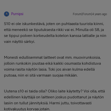
Purnipsi
Forum|Forum|4 years ago
S10 ei ole iskunkestävä, joten on puhtaasta tuurista kiinni,
että meneekö se tiputuksesta rikki vai ei. Minulla oli S8, ja
se tippui polven korkeudelta kotelon kanssa lattialle ja niin
vain näyttö särkyi.
Monesti edullisemmat laitteet ovat mm. muovirunkoisia,
jolloin runkokin joustaa eikä kaikki osumasta kohdistuva
voima rasita näytön lasia. Toki jos aivan kulma edellä
putoaa, niin ei sitä varmaan suojaa mikään.
Uutena s10 ei taida olla? Oliko laite käytetty? Voi olla, että
edellinen käyttäjä on laitteen joskus pudottanut ja näytön
lasiin on tullut jännityksiä. Harmi juttu, toivottavasti
kotivakuutus korvaa jotain.