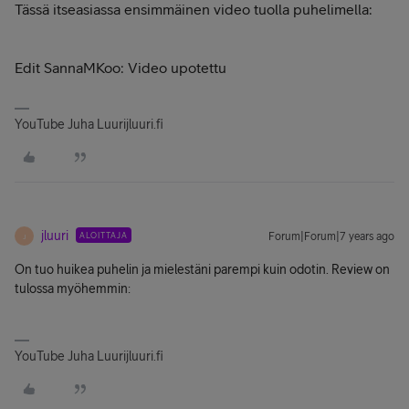
Tässä itseasiassa ensimmäinen video tuolla puhelimella:
Edit SannaMKoo: Video upotettu
YouTube Juha Luurijluuri.fi
jluuri
ALOITTAJA
Forum|Forum|7 years ago
J
On tuo huikea puhelin ja mielestäni parempi kuin odotin. Review on
tulossa myöhemmin:
YouTube Juha Luurijluuri.fi