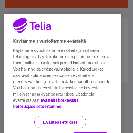
Älä jää paitsi – osallistu ja voita!
Tilaa Telian uutiskirje ja olet mukana arvonnassa.
Käytämme sivustollamme evästeitä
Samalla saat parhaat asiakasedut suoraan
Käytämme sivustollamme evästeitä ja vastaavia
sähköpostiisi.
teknologioita käyttökokemuksen parantamiseksi sekä
toiminnallisiin, tilastollisiin ja markkinointitarkoituksiin.
Voit hallinnoida evästevalintojasi alla. Kaikki luokat
Tilaa nyt
sisältävät kolmansien osapuolien evästeitä ja
merkitsevät tietojen siirtämistä kolmansille osapuolille.
Voit hallinnoida evästeitä tai poistaa ne käytöstä
milloin tahansa evästeasetuksissa. Lisätietoja
evästeistä saat
evästeitä koskevasta
tietosuojaselosteestamme.
Käyttöehdot
Accessibility statement
Evästeasetukset