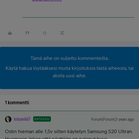
Tämä aihe on suljettu kommenteilta.
Käytä hakua löytääksesi muita kirjoituksia tästä aiheesta, tai
aloita uusi aihe.
1 kommentti
kiisseli67
RATKAISU
Forum|Forum|3 years ago
Ostin hieman alle 1,5v sitten käytetyn Samsung S20 Ultran.
Huomasin äsken että näyttöön on palanut kuva.