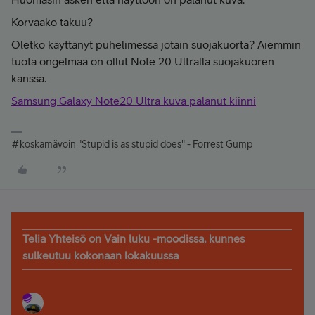
Korvaako takuu?
Oletko käyttänyt puhelimessa jotain suojakuorta? Aiemmin
tuota ongelmaa on ollut Note 20 Ultralla suojakuoren
kanssa.
Samsung Galaxy Note20 Ultra kuva palanut kiinni
#koskamävoin "Stupid is as stupid does" - Forrest Gump
Telia Yhteisö on Vain luku -moodissa, kunnes
sulkeutuu kokonaan lokakuussa