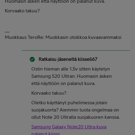
Huomasin äsken että näyttöön on palanut kuva.
Korvaako takuu?
__
Muokkaus TeroRe: Muokkasin otsikkoa kuvaavammaksi
Ratkaisu jäseneltä
kiisseli67
Ostin hieman alle 1,5v sitten käytetyn
Samsung S20 Ultran. Huomasin äsken
että näyttöön on palanut kuva.
Korvaako takuu?
Oletko käyttänyt puhelimessa jotain
suojakuorta? Aiemmin tuota ongelmaa on
ollut Note 20 Ultralla suojakuoren kanssa.
Samsung Galaxy Note20 Ultra kuva
palanut kiinni