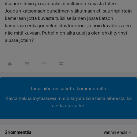
itseäni silmiin ja näin näkisin millainen kuvasta tulee.
Joudun katsomaan puhelimen yläkulmaan eli suurinpiirtein
kameraan jotta kuvasta tulisi sellainen jossa katson
kameraan enkä jonnekin alas kieroon...ja noin kuvatessa en
näe mitä kuvaan. Puhelin on aika uusi ja olen ehkä tyrinyt
alussa jotain?
Tämä aihe on suljettu kommenteilta.
Käytä hakua löytääksesi muita kirjoituksia tästä aiheesta, tai
aloita uusi aihe.
2 kommenttia
Vanhin ensin