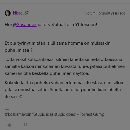
kiisseli67
Forum|Forum|9 years ago
Hei
@Susannez
ja tervetuloa Telia Yhteisöön!
Et ole tyrinyt mitään, sillä sama homma on muissakin
puhelimissa ?
Jotta voisit katsoa itseäsi silmiin läheltä selfietä ottaessa ja
samalla katsoa minkälainen kuvasta tulee, pitäisi puhelimen
kameran olla keskellä puhelimen näyttöä.
Kokeile laittaa puhelin vähän edemmäs itsestäsi, niin silloin
pitäisi onnistua selfie. Sinulla on ollut puhelin liian lähellä
itseäsi ☺
#koskamävoin "Stupid is as stupid does" - Forrest Gump