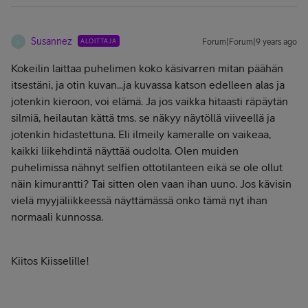
Susannez
ALOITTAJA
Forum|Forum|9 years ago
S
Kokeilin laittaa puhelimen koko käsivarren mitan päähän
itsestäni, ja otin kuvan...ja kuvassa katson edelleen alas ja
jotenkin kieroon, voi elämä. Ja jos vaikka hitaasti räpäytän
silmiä, heilautan kättä tms. se näkyy näytöllä viiveellä ja
jotenkin hidastettuna. Eli ilmeily kameralle on vaikeaa,
kaikki liikehdintä näyttää oudolta. Olen muiden
puhelimissa nähnyt selfien ottotilanteen eikä se ole ollut
näin kimurantti? Tai sitten olen vaan ihan uuno. Jos kävisin
vielä myyjäliikkeessä näyttämässä onko tämä nyt ihan
normaali kunnossa.
Kiitos Kiisselille!