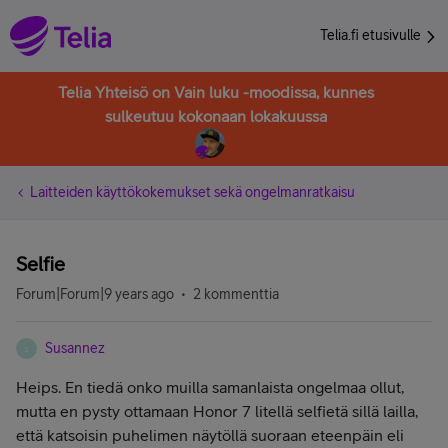
Telia.fi etusivulle
Telia Yhteisö on Vain luku -moodissa, kunnes
sulkeutuu kokonaan lokakuussa
Laitteiden käyttökokemukset sekä ongelmanratkaisu
Selfie
Forum|Forum|9 years ago
2 kommenttia
Susannez
S
Heips. En tiedä onko muilla samanlaista ongelmaa ollut,
mutta en pysty ottamaan Honor 7 litellä selfietä sillä lailla,
että katsoisin puhelimen näytöllä suoraan eteenpäin eli