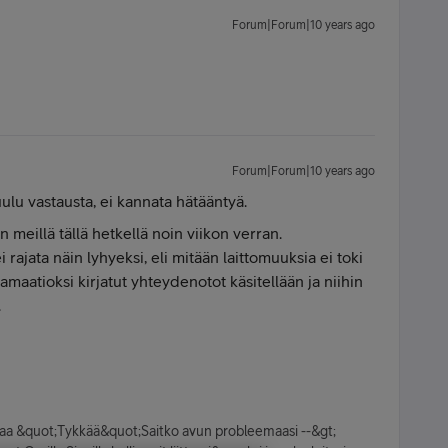
Forum|Forum|10 years ago
Forum|Forum|10 years ago
ulu vastausta, ei kannata hätääntyä.
n meillä tällä hetkellä noin viikon verran.
i rajata näin lyhyeksi, eli mitään laittomuuksia ei toki
maatioksi kirjatut yhteydenotot käsitellään ja niihin
.
kkaa &quot;Tykkää&quot;Saitko avun probleemaasi --&gt;