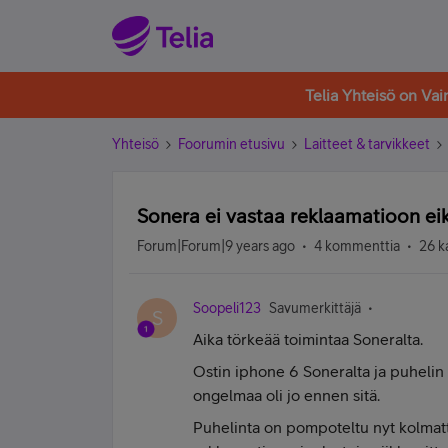
Telia Yhteisö on Va
Yhteisö
Foorumin etusivu
Laitteet & tarvikkeet
Sonera ei vastaa reklaamatioon ei
Forum|Forum|9 years ago
4 kommenttia
26 k
Soopeli123
Savumerkittäjä
S
Aika törkeää toimintaa Soneralta.
Ostin iphone 6 Soneralta ja puhelin
ongelmaa oli jo ennen sitä.
Puhelinta on pompoteltu nyt kolmatt