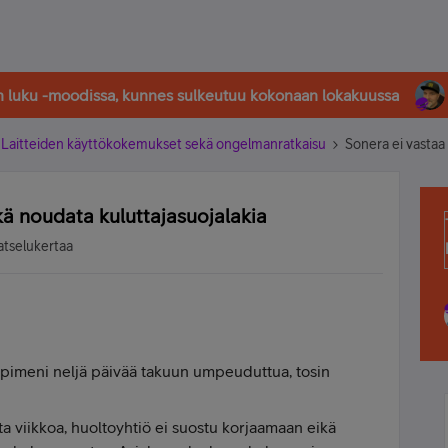
in luku -moodissa, kunnes sulkeutuu kokonaan lokakuussa
Laitteiden käyttökokemukset sekä ongelmanratkaisu
Sonera ei vastaa
kä noudata kuluttajasuojalakia
atselukertaa
 pimeni neljä päivää takuun umpeuduttua, tosin
a viikkoa, huoltoyhtiö ei suostu korjaamaan eikä