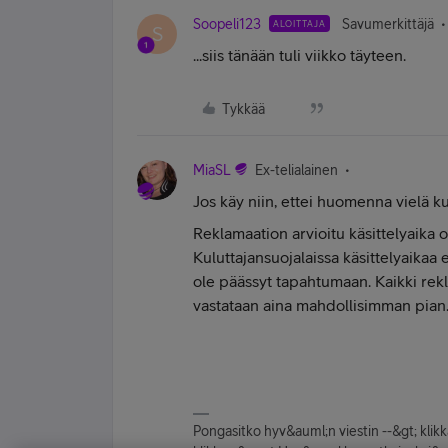
Soopeli123
Savumerkittäjä
ALOITTAJA
S
...siis tänään tuli viikko täyteen.
Tykkää
MiaSL
Ex-telialainen
Jos käy niin, ettei huomenna vielä ku
Reklamaation arvioitu käsittelyaika o
Kuluttajansuojalaissa käsittelyaikaa e
ole päässyt tapahtumaan. Kaikki rekla
vastataan aina mahdollisimman pian
Pongasitko hyv&auml;n viestin --&gt; kli