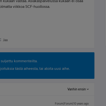
ten kukaan vastaa. Asiakaspalvelussa kukaan ei osaa
olmatta viikkoa SCF-huollossa.
Jaa
suljettu kommenteilta.
ituksia tästä aiheesta, tai aloita uusi aihe.
Vanhin ensin
Forum|Forum|10 years ago