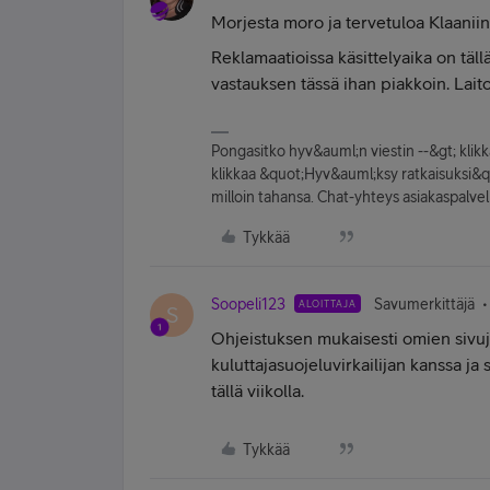
Morjesta moro ja tervetuloa Klaanii
Reklamaatioissa käsittelyaika on tällä
vastauksen tässä ihan piakkoin. Lai
Pongasitko hyv&auml;n viestin --&gt; kli
klikkaa &quot;Hyv&auml;ksy ratkaisuksi&quot
milloin tahansa. Chat-yhteys asiakaspal
Tykkää
Soopeli123
Savumerkittäjä
ALOITTAJA
S
Ohjeistuksen mukaisesti omien sivuj
kuluttajasuojeluvirkailijan kanssa j
tällä viikolla.
Tykkää