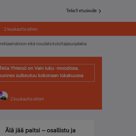
Telia.fi etusivulle
2 kuukautta sitten
 reklaamatioon eikä noudata kuluttajasuojalakia
Telia Yhteisö on Vain luku -moodissa,
kunnes sulkeutuu kokonaan lokakuussa
2 kuukautta sitten
Älä jää paitsi – osallistu ja