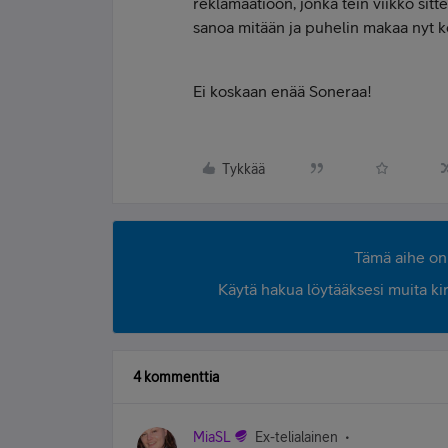
reklamaatioon, jonka tein viikko sit
sanoa mitään ja puhelin makaa nyt k
Ei koskaan enää Soneraa!
Tykkää
Tämä aihe on 
Käytä hakua löytääksesi muita kirjo
4 kommenttia
MiaSL
Ex-telialainen