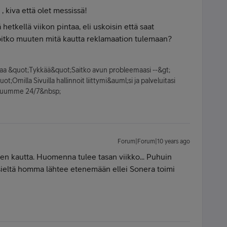
n
, kiva että olet messissä!
 hetkellä viikon pintaa, eli uskoisin että saat
toitko muuten mitä kautta reklamaation tulemaan?
kkaa &quot;Tykkää&quot;Saitko avun probleemaasi --&gt;
;Omilla Sivuilla hallinnoit liittymi&auml;si ja palveluitasi
veluumme 24/7&nbsp;
Forum|Forum|10 years ago
en kautta. Huomenna tulee tasan viikko... Puhuin
a sieltä homma lähtee etenemään ellei Sonera toimi