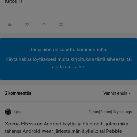
Kiitos :)
Tämä aihe on suljettu kommenteilta.
Käytä hakua löytääksesi muita kirjoituksia tästä aiheesta, tai
aloita uusi aihe.
2 kommenttia
Vanhin ensin
kjns
Forum|Forum|10 years ago
Xperia M5:ssä on Android käyttis ja bluetooth, joten mikä
tahansa Android Wear järjestelmän älykello tai Pebble