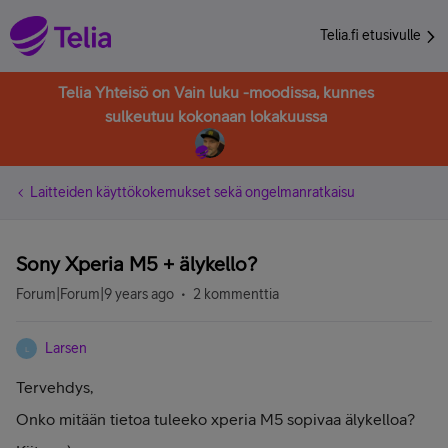
Telia.fi etusivulle
Telia Yhteisö on Vain luku -moodissa, kunnes
sulkeutuu kokonaan lokakuussa
Laitteiden käyttökokemukset sekä ongelmanratkaisu
Sony Xperia M5 + älykello?
Forum|Forum|9 years ago
2 kommenttia
Larsen
L
Tervehdys,
Onko mitään tietoa tuleeko xperia M5 sopivaa älykelloa?