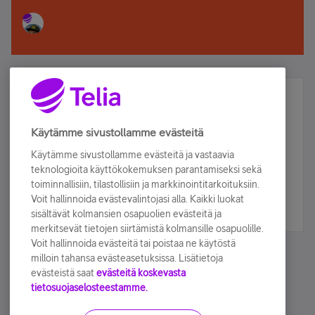
Älä jää paitsi – osallistu ja voita!
Tilaa Telian uutiskirje ja olet mukana arvonnassa.
Käytämme sivustollamme evästeitä
Samalla saat parhaat asiakasedut suoraan
Käytämme sivustollamme evästeitä ja vastaavia
sähköpostiisi.
teknologioita käyttökokemuksen parantamiseksi sekä
toiminnallisiin, tilastollisiin ja markkinointitarkoituksiin.
Voit hallinnoida evästevalintojasi alla. Kaikki luokat
Tilaa nyt
sisältävät kolmansien osapuolien evästeitä ja
merkitsevät tietojen siirtämistä kolmansille osapuolille.
Voit hallinnoida evästeitä tai poistaa ne käytöstä
milloin tahansa evästeasetuksissa. Lisätietoja
evästeistä saat
evästeitä koskevasta
tietosuojaselosteestamme.