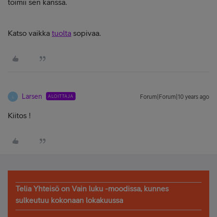
toimii sen kanssa.
Katso vaikka
tuolta
sopivaa.
Larsen
ALOITTAJA
Forum|Forum|10 years ago
L
Kiitos !
Telia Yhteisö on Vain luku -moodissa, kunnes
sulkeutuu kokonaan lokakuussa