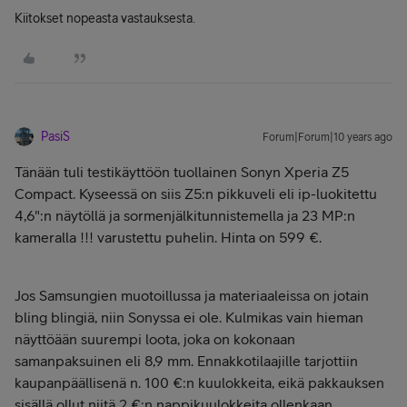
Kiitokset nopeasta vastauksesta.
PasiS
Forum|Forum|10 years ago
Tänään tuli testikäyttöön tuollainen Sonyn Xperia Z5
Compact. Kyseessä on siis Z5:n pikkuveli eli ip-luokitettu
4,6":n näytöllä ja sormenjälkitunnistemella ja 23 MP:n
kameralla !!! varustettu puhelin. Hinta on 599 €.
Jos Samsungien muotoillussa ja materiaaleissa on jotain
bling blingiä, niin Sonyssa ei ole. Kulmikas vain hieman
näyttöään suurempi loota, joka on kokonaan
samanpaksuinen eli 8,9 mm. Ennakkotilaajille tarjottiin
kaupanpäällisenä n. 100 €:n kuulokkeita, eikä pakkauksen
sisällä ollut niitä 2 €:n nappikuulokkeita ollenkaan.