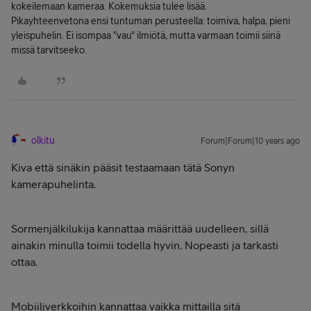
kokeilemaan kameraa. Kokemuksia tulee lisää.
Pikayhteenvetona ensi tuntuman perusteella: toimiva, halpa, pieni
yleispuhelin. Ei isompaa "vau" ilmiötä, mutta varmaan toimii siinä
missä tarvitseeko.
olkitu
Forum|Forum|10 years ago
Kiva että sinäkin pääsit testaamaan tätä Sonyn
kamerapuhelinta.
Sormenjälkilukija kannattaa määrittää uudelleen, sillä
ainakin minulla toimii todella hyvin. Nopeasti ja tarkasti
ottaa.
Mobiiliverkkoihin kannattaa vaikka mittailla sitä