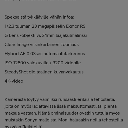
Spekseistä tykkääville vähän infoa:
1/2,3 tuuman 23 megapikselin Exmor RS
G Lens -objektiivi, 24mm laajakulmalinssi
Clear Image viisinkertainen zoomaus
Hybrid AF 0.03sec automaattitarkennus
ISO 12800 valokuville / 3200 videolle
SteadyShot digitaalinen kuvanvakautus
4K-video
Kamerasta löytyy valmiiksi runsaasti erilaisia tehosteita,
joita on myös ladattavissa lisää maksuttomasti, tai pientä
maksua vastaan. Nämä ominaisuudet ovatkin tuttuja myös
muistakin Sonyn malleista. Moni haluaakin noilla tehosteilla
nykyään "leikitellä".