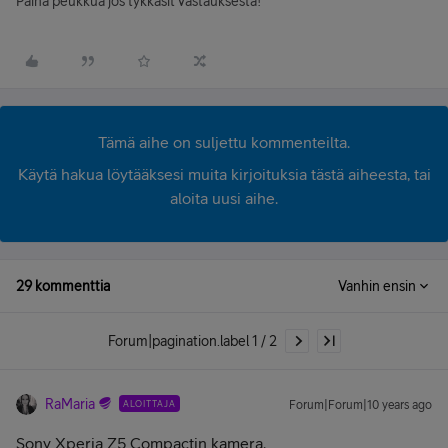
Paina peukkua jos tykkäsit vastauksesta!
Tämä aihe on suljettu kommenteilta.
Käytä hakua löytääksesi muita kirjoituksia tästä aiheesta, tai
aloita uusi aihe.
29 kommenttia
Vanhin ensin
Forum|pagination.label 1 / 2
RaMaria
ALOITTAJA
Forum|Forum|10 years ago
Sony Xperia Z5 Compactin kamera.