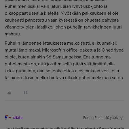
Puhelimen lisäksi vain laturi, liian lyhyt usb-johto ja
pikaoppaat usealla kielellä. Myöskään pakkauksen ei ole
kauheasti panostettu vaan kyseessä on ohuesta pahvista
väännelty pieni laatikko, johon puhelin tarvikkeineen juuri
mahtuu.
Puhelin lämpenee latauksessa melkoisesti, ei kuumaksi,
mutta lämpimäksi. Microsoftin office-pakettia ja Onedrivea
ei ole, kuten ainakin S6 Samsungeissa. Ensitunnelma
puhelimesta on, että jos ihmisellä pitää välttämättä olla
kaksi puhelinta, niin se jonka ottaa ulos mukaan voisi olla
tälläinen. Tosin melko hintava ulkoilupuhelimeksihan se on.
olkitu
Forum|Forum|10 years ago
Juu tässä myös avattu testikäyttöön tarkoitettu Sony Xperia