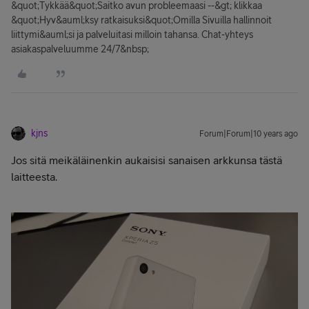
&quot;Tykkää&quot;Saitko avun probleemaasi --&gt; klikkaa
&quot;Hyv&auml;ksy ratkaisuksi&quot;Omilla Sivuilla hallinnoit
liittymi&auml;si ja palveluitasi milloin tahansa. Chat-yhteys
asiakaspalveluumme 24/7&nbsp;
kjns
Forum|Forum|10 years ago
Jos sitä meikäläinenkin aukaisisi sanaisen arkkunsa tästä
laitteesta.