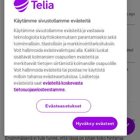
PasiS
Forum|Forum|10 years ago
Käytämme sivustollamme evästeitä
@Niki2014
kirjoitti:
Käytämme sivustollamme evästeitä ja vastaavia
teknologioita käyttökokemuksen parantamiseksi sekä
Pikayhteenvetona ensi tuntuman perusteella: toimiva,
halpa
,
toiminnallisiin, tilastollisiin ja markkinointitarkoituksiin.
pieni yleispuhelin. Ei isompaa "vau" ilmiötä, mutta varmaan toimii
Voit hallinnoida evästevalintojasi alla. Kaikki luokat
siinä missä tarvitseeko.
sisältävät kolmansien osapuolien evästeitä ja
merkitsevät tietojen siirtämistä kolmansille osapuolille.
Mitä tarkoitat tässä halvalla, halvan oloinen vai edullinen
Voit hallinnoida evästeitä tai poistaa ne käytöstä
ostaa ?
milloin tahansa evästeasetuksissa. Lisätietoja
evästeistä saat
evästeitä koskevasta
tietosuojaselosteestamme.
Evästeasetukset
Niki2014
Forum|Forum|10 years ago
N
Hyväksy evästeet
PasiS: Puhelin on halvan tuntuinen. Muovisen, lelun tuntuinen.
Ensimmäisenä ei tule tunne, että tässä on jotain koko hintansa