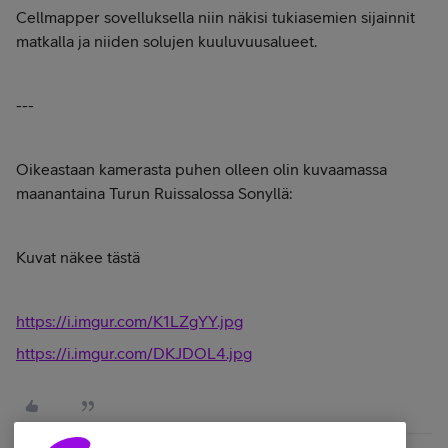
Cellmapper sovelluksella niin näkisi tukiasemien sijainnit
matkalla ja niiden solujen kuuluvuusalueet.
---
Oikeastaan kamerasta puhen olleen olin kuvaamassa
maanantaina Turun Ruissalossa Sonyllä:
Kuvat näkee tästä
https://i.imgur.com/K1LZgYY.jpg
https://i.imgur.com/DKJDOL4.jpg