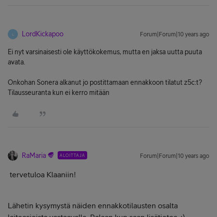
LordKickapoo
Forum|Forum|10 years ago
L
Ei nyt varsinaisesti ole käyttökokemus, mutta en jaksa uutta puuta
avata.
Onkohan Sonera alkanut jo postittamaan ennakkoon tilatut z5c:t?
Tilausseuranta kun ei kerro mitään
RaMaria
ALOITTAJA
Forum|Forum|10 years ago
tervetuloa Klaaniin!
Lähetin kysymystä näiden ennakkotilausten osalta