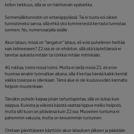
kellon tarkkuus, sillä se on häiritsevän epätarkka.
Sormenjälkitunnistin on virtanäppylässä. Tai ei tuota voi oikein
tunnistimeksi sanoa, sillä ehkä yksi kymmenestä kerrasta tunnistaa
sormeni. No, numerosarjalla sisälle..
Akun lataus; missä on "langaton" lataus, eli voisi puhelimen heittää
vain telineeseen? Z2:ssa se on ehdoton, sillä sitä käytettäessä ei
tarvitse aukaista mitään tai törkkiä mitään mihinkään.
4G rokkaa, toimii missä toimii. Mutta ei siellä missä Z2, eli eron
huomaa ainakin työmatkan aikana, sillä 4 kertaa häviää kaikki kentät
vaikka toisessa ei ollenkaan. Tämä alue ei ole kuuluvuuden kannalta
helpoin muutenkaan.
Tämäkin puhelin kaipaa jotain tartuntapintaa, sillä on liukas kuin
saippua. Kuivista ja viileistä käsistä saattaa tippua melko helposti,
mutta silti kuori on pitävänsä kuin Z2:ssa. Muovinen tuntuma ei
pahemmin vakuuta, mutta on kevyemmän tuntuinen.
Otetaan päivittäiseen käyttöön akun latauksen jälkeen ja päästään