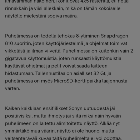
ilmavamman näköinen. Ikonit ovat 4x5 rasterilla, eli neljä
rinnakkain ja viisi allekkain, mikä on tämän kokoiselle
näytölle mielestäni sopiva määrä.
Puhelimessa on todella tehokas 8-ytiminen Snapdragon
810 suoritin, joten käyttöjärjestelmä ja ohjelmat toimivat
vikkelästi ja ilman viiveitä. Puhelimessa on kuitenkin vain 2
gigatavua käyttömuistia, joten runsaasti käyttömuistia
käyttävät ohjelmat ja pelit voivat saada laitteen
hidastumaan. Tallennustilaa on asialliset 32 Gt, ja
puhelimessa on myös MicroSD-korttipaikka laajennusta
varten.
Kaiken kaikkiaan ensifiilikset Sonyn uutuudestä jäi
positiivisiksi, mutta ihmetys jäi siitä miksi näin hyvään
puhelimeen on laitettu alimitoitettu näyttö. Älkää nyt
ymmärtäkö mua väärin, näyttö ei ole huono, mutta
veitsenterävää kuvaa tältä puhelimelta ei voi odottaa.