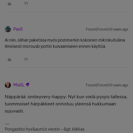
PasiS
Forum|Forum|10 years ago
Ai niin, olihan paketissa myös postimerkin kokoinen mikrokuituliina
ilmeisesti microusb-portin kuivaamiseen ennen käyttöä.
MiaSL
Forum|Forum|10 years ago
Näppärää :smileyvery-happy: Nyt kun vielä pysyis tallessa,
tuommoiset härpäkkeet onnistuu yleensä hukkumaan
sujuvasti.
Pongasitko hyv&auml;n viestin --&gt; klikkaa