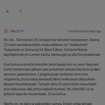
Niki2014
Forum|Forum|10 years ago
N
No niin.. Tämmöinen Z5 compact tuli tännekin testaukseen. Xperia
Z2 toimii vertailuna tähän, koska sellainen on "siviilipuhelin"
Työpuhelin on Samsung S4, Black Edition. Entisenä Nokian
käyttäjänä siirryin Lumien kautta Samsungiin ja siitä Sonymaailmaan.
Ensi tuntuma oli että mitenhän tämä häviää, kun on pieni. Nanosim
kortin hankkimisen jälkeen sain puhelimen oikeasti käyttöön ja alkoi
armoton päivittäminen. Langattomaan verkkoon meni ihan
ongelmitta, mutta dataa ilmeisesti liikkui melkoisesti sillä puhelin
lämpeni huomattavasti. Tietojen siirto Z2:sta ei sitten käynytkään
kuin elokuvissa, sillä yhteys katkeili monesti. No, ehkä NFC ei se
järkevin tapa ole muutenkaan.. Ei voi kehua.
Näyttö on, no pieni ja paikoitellen sumea. Eniten ottaa silmään