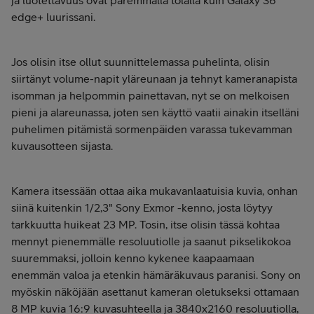
edge+ luurissani.
Jos olisin itse ollut suunnittelemassa puhelinta, olisin
siirtänyt volume-napit yläreunaan ja tehnyt kameranapista
isomman ja helpommin painettavan, nyt se on melkoisen
pieni ja alareunassa, joten sen käyttö vaatii ainakin itselläni
puhelimen pitämistä sormenpäiden varassa tukevamman
kuvausotteen sijasta.
Kamera itsessään ottaa aika mukavanlaatuisia kuvia, onhan
siinä kuitenkin 1/2,3" Sony Exmor -kenno, josta löytyy
tarkkuutta huikeat 23 MP. Tosin, itse olisin tässä kohtaa
mennyt pienemmälle resoluutiolle ja saanut pikselikokoa
suuremmaksi, jolloin kenno kykenee kaapaamaan
enemmän valoa ja etenkin hämäräkuvaus paranisi. Sony on
myöskin näköjään asettanut kameran oletukseksi ottamaan
8 MP kuvia 16:9 kuvasuhteella ja 3840x2160 resoluutiolla,