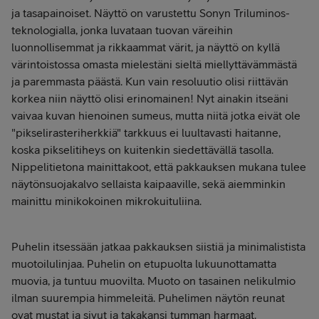
ja tasapainoiset. Näyttö on varustettu Sonyn Triluminos-
teknologialla, jonka luvataan tuovan väreihin
luonnollisemmat ja rikkaammat värit, ja näyttö on kyllä
värintoistossa omasta mielestäni sieltä miellyttävämmästä
ja paremmasta päästä. Kun vain resoluutio olisi riittävän
korkea niin näyttö olisi erinomainen! Nyt ainakin itseäni
vaivaa kuvan hienoinen sumeus, mutta niitä jotka eivät ole
"pikselirasteriherkkiä" tarkkuus ei luultavasti haitanne,
koska pikselitiheys on kuitenkin siedettävällä tasolla.
Nippelitietona mainittakoot, että pakkauksen mukana tulee
näytönsuojakalvo sellaista kaipaaville, sekä aiemminkin
mainittu minikokoinen mikrokuituliina.
Puhelin itsessään jatkaa pakkauksen siistiä ja minimalistista
muotoilulinjaa. Puhelin on etupuolta lukuunottamatta
muovia, ja tuntuu muovilta. Muoto on tasainen nelikulmio
ilman suurempia himmeleitä. Puhelimen näytön reunat
ovat mustat ja sivut ja takakansi tumman harmaat.