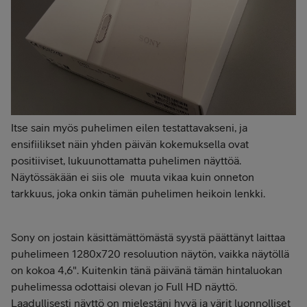
Itse sain myös puhelimen eilen testattavakseni, ja
ensifiilikset näin yhden päivän kokemuksella ovat
positiiviset, lukuunottamatta puhelimen näyttöä.
Näytössäkään ei siis ole muuta vikaa kuin onneton
tarkkuus, joka onkin tämän puhelimen heikoin lenkki.
Sony on jostain käsittämättömästä syystä päättänyt laittaa
puhelimeen 1280x720 resoluution näytön, vaikka näytöllä
on kokoa 4,6". Kuitenkin tänä päivänä tämän hintaluokan
puhelimessa odottaisi olevan jo Full HD näyttö.
Laadullisesti näyttö on mielestäni hyvä ja värit luonnolliset