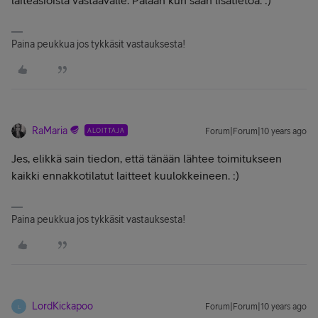
laiteasioista vastaavalle. Palaan kun saan lisätietoa. :)
Paina peukkua jos tykkäsit vastauksesta!
RaMaria
ALOITTAJA
Forum|Forum|10 years ago
Jes, elikkä sain tiedon, että tänään lähtee toimitukseen
kaikki ennakkotilatut laitteet kuulokkeineen. :)
Paina peukkua jos tykkäsit vastauksesta!
LordKickapoo
Forum|Forum|10 years ago
L