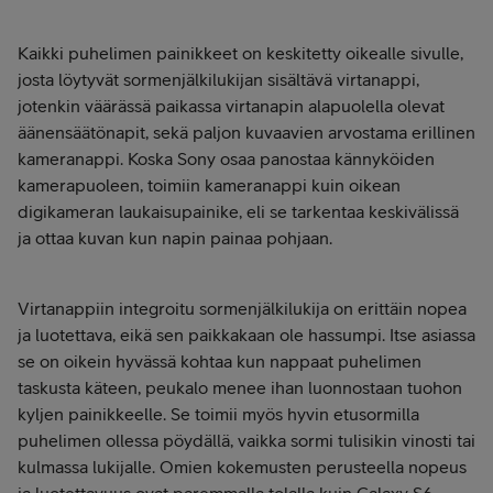
Kaikki puhelimen painikkeet on keskitetty oikealle sivulle,
josta löytyvät sormenjälkilukijan sisältävä virtanappi,
jotenkin väärässä paikassa virtanapin alapuolella olevat
äänensäätönapit, sekä paljon kuvaavien arvostama erillinen
kameranappi. Koska Sony osaa panostaa kännyköiden
kamerapuoleen, toimiin kameranappi kuin oikean
digikameran laukaisupainike, eli se tarkentaa keskivälissä
ja ottaa kuvan kun napin painaa pohjaan.
Virtanappiin integroitu sormenjälkilukija on erittäin nopea
ja luotettava, eikä sen paikkakaan ole hassumpi. Itse asiassa
se on oikein hyvässä kohtaa kun nappaat puhelimen
taskusta käteen, peukalo menee ihan luonnostaan tuohon
kyljen painikkeelle. Se toimii myös hyvin etusormilla
puhelimen ollessa pöydällä, vaikka sormi tulisikin vinosti tai
kulmassa lukijalle. Omien kokemusten perusteella nopeus
ja luotettavuus ovat paremmalla tolalla kuin Galaxy S6