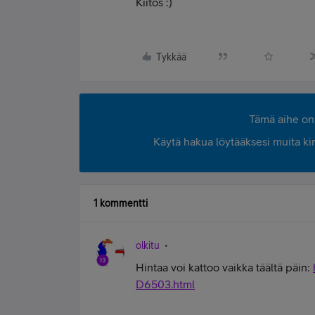
Kiitos :)
Tykkää
Tämä aihe on 
Käytä hakua löytääksesi muita kirjo
1 kommentti
olkitu
Hintaa voi kattoo vaikka täältä päin:
D6503.html