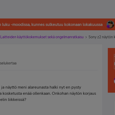
in luku -moodissa, kunnes sulkeutuu kokonaan lokakuussa
Laitteiden käyttökokemukset sekä ongelmanratkaisu
Sony z2 näytön 
tselukertaa
e ja näyttö meni alareunasta halki nyt en pysty
ta kosketusta enää ollenkaan. Onkohan näytön korjaus
lin liikkeissä?