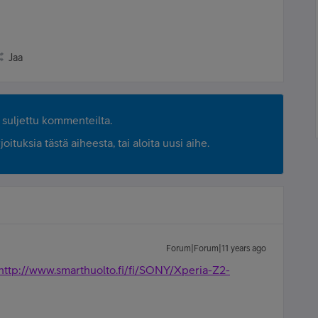
Jaa
suljettu kommenteilta.
ituksia tästä aiheesta, tai aloita uusi aihe.
Forum|Forum|11 years ago
http://www.smarthuolto.fi/fi/SONY/Xperia-Z2-