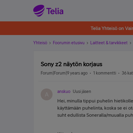
Telia Yhteisö on Va
Yhteisö
Foorumin etusivu
Laitteet & tarvikkeet
Sony z2 näytön korjaus
Forum|Forum|9 years ago
1 kommentti
36 ka
anskuo
Uusi jäsen
A
Hei, minulla tippui puhelin hietikoll
käyttämään puhelinta, koska se ei o
suht edullista Soneralla/muualla puhe