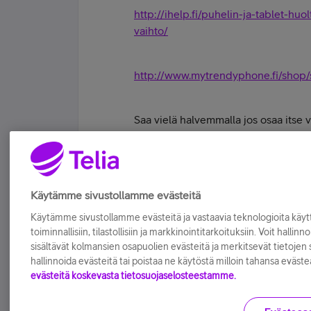
http://ihelp.fi/puhelin-ja-tablet-hu
vaihto/
http://www.mytrendyphone.fi/shop/
Saa vielä halvemmalla jos osaa itse
aika paljon... Näyttö kun ei paljon m
Tykkää
Käytämme sivustollamme evästeitä
Käytämme sivustollamme evästeitä ja vastaavia teknologioita kä
toiminnallisiin, tilastollisiin ja markkinointitarkoituksiin. Voit hallinn
sisältävät kolmansien osapuolien evästeitä ja merkitsevät tietojen si
hallinnoida evästeitä tai poistaa ne käytöstä milloin tahansa eväste
evästeitä koskevasta tietosuojaselosteestamme.