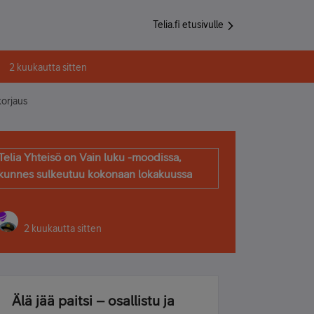
Telia.fi etusivulle
2 kuukautta sitten
korjaus
Telia Yhteisö on Vain luku -moodissa,
kunnes sulkeutuu kokonaan lokakuussa
2 kuukautta sitten
Älä jää paitsi – osallistu ja