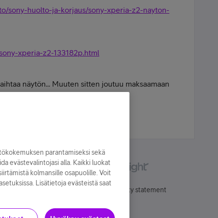
olto/sony-huolto-ja-korjaus/sony-xperia-z2-nayton-
sony-xperia-z2-133182p.html
 vaihtaa näytön... Muuten sitten joutuu maksaamaan
aksa.
yttökokemuksen parantamiseksi sekä
oida evästevalintojasi alla. Kaikki luokat
irtämistä kolmansille osapuolille. Voit
asetuksissa. Lisätietoja evästeistä saat
Käyttöehdot
Accessibility statement