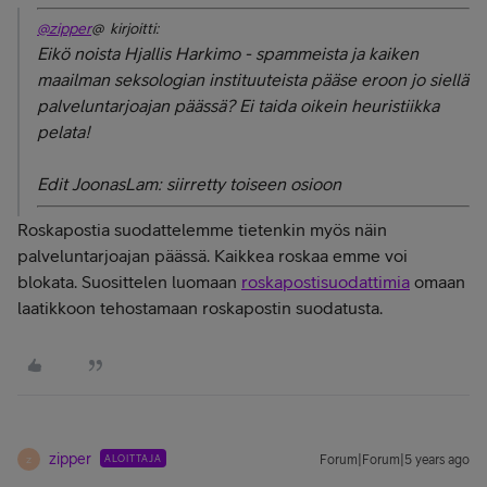
@zipper
@ kirjoitti:
Eikö noista Hjallis Harkimo - spammeista ja kaiken
maailman seksologian instituuteista pääse eroon jo siellä
palveluntarjoajan päässä? Ei taida oikein heuristiikka
pelata!
Edit JoonasLam: siirretty toiseen osioon
Roskapostia suodattelemme tietenkin myös näin
palveluntarjoajan päässä. Kaikkea roskaa emme voi
blokata. Suosittelen luomaan
roskapostisuodattimia
omaan
laatikkoon tehostamaan roskapostin suodatusta.
zipper
ALOITTAJA
Forum|Forum|5 years ago
Z