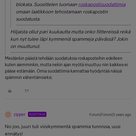
blokata. Suosittelen luomaan
roskapostisuodattimia
omaan laatikkoon tehostamaan roskapostin
suodatusta.
Hiljaista ollut pari kuukautta mutta onko filttereissä reikä
kun nyt tulee läpi kymmeniä spammeja päivässä? Jokin
on muuttunut.
Meidänkin päästä tehdään suodatuksia roskaposteihin edelleen
kuten aiemminkin, mutta nekin ajan myötä muuttuu niin kaikkea ei
pääse estämään. Omia suodattimia kannattaa hyödyntää näissä
spämmin vähentämiseksi.
zipper
ALOITTAJA
Forum|Forum|5 years ago
Z
No joo, juuri tuli viisikymmentä spammia tunnissa, uusi
ennätys!