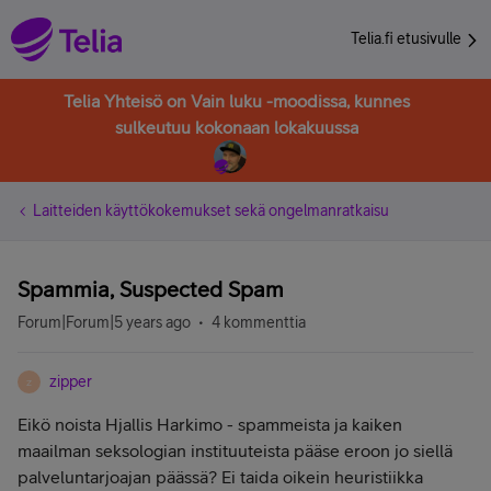
Telia.fi etusivulle
Telia Yhteisö on Vain luku -moodissa, kunnes
sulkeutuu kokonaan lokakuussa
Laitteiden käyttökokemukset sekä ongelmanratkaisu
Spammia, Suspected Spam
Forum|Forum|5 years ago
4 kommenttia
zipper
Z
Eikö noista Hjallis Harkimo - spammeista ja kaiken
maailman seksologian instituuteista pääse eroon jo siellä
palveluntarjoajan päässä? Ei taida oikein heuristiikka