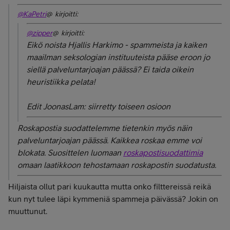
@KaPetri
@ kirjoitti:
@zipper
@ kirjoitti:
Eikö noista Hjallis Harkimo - spammeista ja kaiken
maailman seksologian instituuteista pääse eroon jo
siellä palveluntarjoajan päässä? Ei taida oikein
heuristiikka pelata!
Edit JoonasLam: siirretty toiseen osioon
Roskapostia suodattelemme tietenkin myös näin
palveluntarjoajan päässä. Kaikkea roskaa emme voi
blokata. Suosittelen luomaan
roskapostisuodattimia
omaan laatikkoon tehostamaan roskapostin suodatusta.
Hiljaista ollut pari kuukautta mutta onko filttereissä reikä
kun nyt tulee läpi kymmeniä spammeja päivässä? Jokin on
muuttunut.