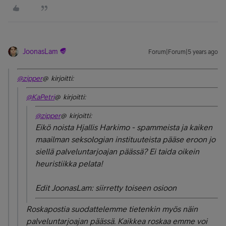
JoonasLam
Forum|Forum|5 years ago
@zipper
@ kirjoitti:
@KaPetri
@ kirjoitti:
@zipper
@ kirjoitti:
Eikö noista Hjallis Harkimo - spammeista ja kaiken
maailman seksologian instituuteista pääse eroon jo
siellä palveluntarjoajan päässä? Ei taida oikein
heuristiikka pelata!
Edit JoonasLam: siirretty toiseen osioon
Roskapostia suodattelemme tietenkin myös näin
palveluntarjoajan päässä. Kaikkea roskaa emme voi