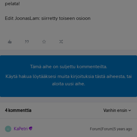
pelata!
Edit JoonasLam: siirretty toiseen osioon
Tämä aihe on suljettu kommenteilta.
Käytä hakua löytääksesi muita kirjoituksia tästä aiheesta, tai
aloita uusi aihe.
4 kommenttia
Vanhin ensin
KaPetri
Forum|Forum|5 years ago
K