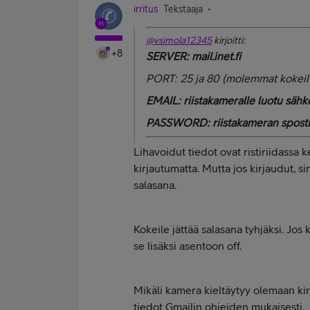
irritus
Tekstaaja
@vsimola12345
kirjoitti:
+8
SERVER: mail.inet.fi
PORT: 25 ja 80 (molemmat kokeil
EMAIL: riistakameralle luotu sähk
PASSWORD: riistakameran spostil
Lihavoidut tiedot ovat ristiriidassa k
kirjautumatta. Mutta jos kirjaudut, s
salasana.
Kokeile jättää salasana tyhjäksi. Jos
se lisäksi asentoon off.
Mikäli kamera kieltäytyy olemaan kir
tiedot Gmailin ohjeiden mukaisesti.