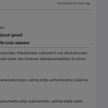
Forum|Forum|9 years ago
tu)
öposti (gmail)
le luotu salasana
eskenään. Palvelimelle mail.inet.fi voit olla kokonaan
inulla tulee olla Soneran sähköpostilaatikko ja siihen
 kamerasta löytyy valinta smtp authentication, käännä
jautumatta smtp-palvelimelle, vaihda tilalle kaikki