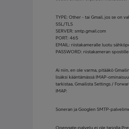
TYPE: Other - tai Gmail, jos se on v
SSL/TLS
SERVER: smtp.gmail.com
PORT: 465
EMAIL: riistakameralle luotu sähköpo
PASSWORD: riistakameran spostille 
Ai niin, en ole varma, pitääkö Gmailin
lisäksi kääntämässä IMAP-ominaisuus
tarkistaa, Gmailista Settings / For
IMAP.
Soneran ja Googlen SMTP-palvelimet e
Opengate-palvelu ei ole tarjolla Prep