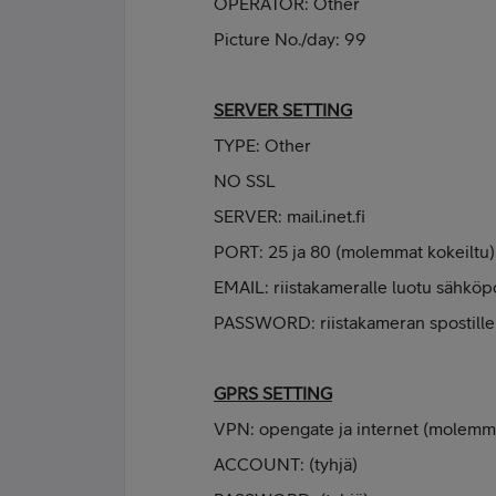
OPERATOR: Other
Picture No./day: 99
SERVER SETTING
TYPE: Other
NO SSL
SERVER: mail.inet.fi
PORT: 25 ja 80 (molemmat kokeiltu)
EMAIL: riistakameralle luotu sähköpo
PASSWORD: riistakameran spostille 
GPRS SETTING
VPN: opengate ja internet (molemma
ACCOUNT: (tyhjä)