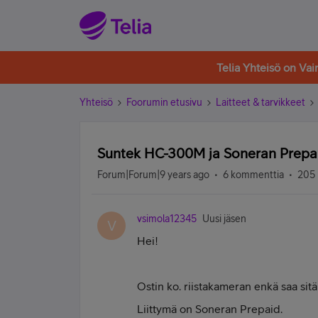
Telia Yhteisö on Va
Yhteisö
Foorumin etusivu
Laitteet & tarvikkeet
Suntek HC-300M ja Soneran Prepa
Forum|Forum|9 years ago
6 kommenttia
205 
vsimola12345
Uusi jäsen
V
Hei!
Ostin ko. riistakameran enkä saa sit
Liittymä on Soneran Prepaid.