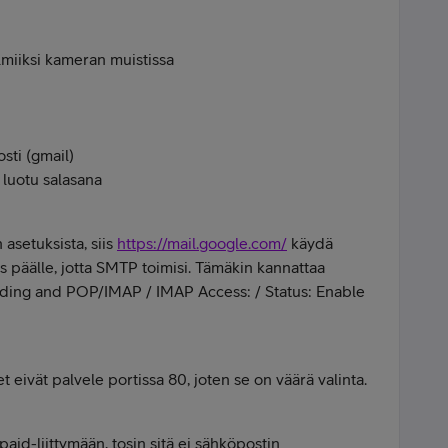
almiiksi kameran muistissa
sti (gmail)
luotu salasana
 asetuksista, siis
https://mail.google.com/
käydä
 päälle, jotta SMTP toimisi. Tämäkin kannattaa
warding and POP/IMAP / IMAP Access: / Status: Enable
ivät palvele portissa 80, joten se on väärä valinta.
aid-liittymään, tosin sitä ei sähköpostin