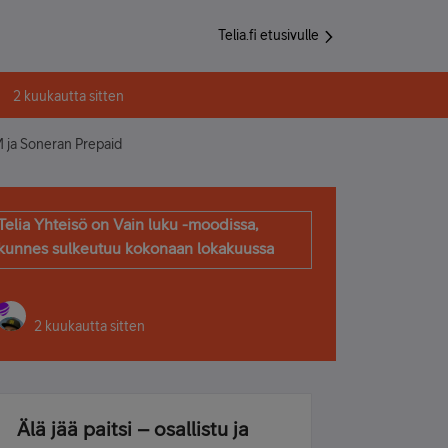
Telia.fi etusivulle
2 kuukautta sitten
ja Soneran Prepaid
Telia Yhteisö on Vain luku -moodissa,
kunnes sulkeutuu kokonaan lokakuussa
2 kuukautta sitten
Älä jää paitsi – osallistu ja