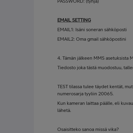
PASSWORD: (tyhjä)
EMAIL SETTING
EMAIL1: Isäni soneran sähköposti
EMAIL2: Oma gmail sähköpostini
4. Tämän jälkeen MMS asetuksista 
Tiedosto joka tästä muodostuu, tallen
TEST tilassa tulee täydet kentät, mu
numerosarja tyyliin 20065.
Kun kameran laittaa päälle, eli kuvaus
lähetä.
Osaisitteko sanoa missä vika?