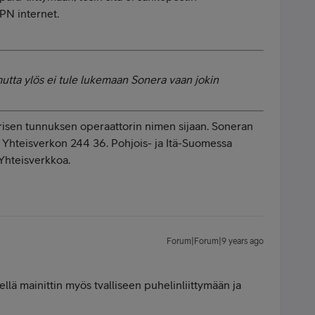
APN internet.
mutta ylös ei tule lukemaan Sonera vaan jokin
risen tunnuksen operaattorin nimen sijaan. Soneran
Yhteisverkon 244 36. Pohjois- ja Itä-Suomessa
Yhteisverkkoa.
Forum|Forum|9 years ago
lä mainittin myös tvalliseen puhelinliittymään ja