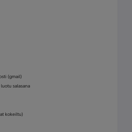
sti (gmail)
luotu salasana
t kokeiltu)