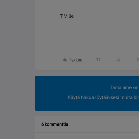
T Ville
Tykkää
Tämä aihe on 
Käytä hakua löytääksesi muita kirjo
6 kommenttia