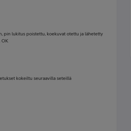
 pin lukitus poistettu, koekuvat otettu ja lähetetty
ä. OK
kset kokeiltu seuraavilla seteillä