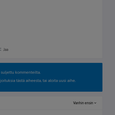
Jaa
suljettu kommenteilta.
ituksia tästä aiheesta, tai aloita uusi aihe.
Vanhin ensin