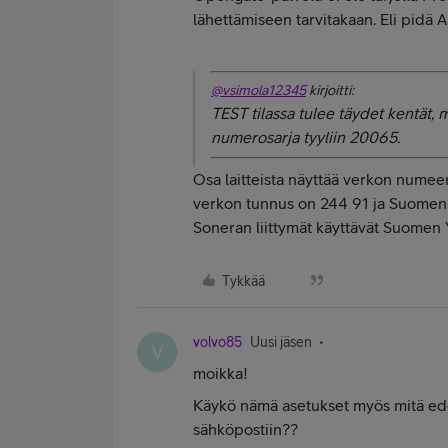
lähettämiseen tarvitakaan. Eli pidä 
@vsimola12345
kirjoitti:
TEST tilassa tulee täydet kentät, 
numerosarja tyyliin 20065.
Osa laitteista näyttää verkon numee
verkon tunnus on 244 91 ja Suomen 
Soneran liittymät käyttävät Suomen 
Tykkää
volvo85
Uusi jäsen
V
moikka!
Käykö nämä asetukset myös mitä edel
sähköpostiin??