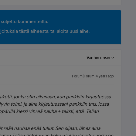
suljettu kommenteilta.
ituksia tästä aiheesta, tai aloita uusi aihe.
Vanhin ensin
Forum|Forum|4 years ago
aketti, jonka otin aikanaan, kun pankkiin kirjautuessa
vin toimi, ja aina kirjautuessani pankkiin tms, jossa
pärillä kiersi vihreä nauha + teksti, että Telian
hreää nauhaa enää tullut. Sen sijaan, lähes aina
antuu Telian tietoturvan koko näytön ilmoitus, josta en