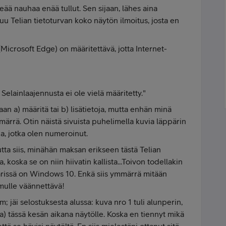
eää nauhaa enää tullut. Sen sijaan, lähes aina
uu Telian tietoturvan koko näytön ilmoitus, josta en
(Microsoft Edge) on määritettävä, jotta Internet-
 Selainlaajennusta ei ole vielä määritetty."
kaan a) määritä tai b) lisätietoja, mutta enhän minä
märrä. Otin näistä sivuista puhelimella kuvia läppärin
via, jotka olen numeroinut.
a siis, minähän maksan erikseen tästä Telian
 koska se on niin hiivatin kallista...
Toivon todellakin
äppärissä on Windows 10. Enkä siis ymmärrä mitään
 mulle väännettävä!
om; jäi selostuksesta alussa: kuva nro 1 tuli alunperin,
) tässä kesän aikana näytölle. Koska en tiennyt mikä