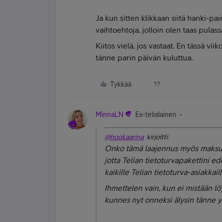
Ja kun sitten klikkaan siitä hanki-pain
vaihtoehtoja, jolloin olen taas pulassa
Kiitos vielä, jos vastaat. En tässä v
tänne parin päivän kuluttua.
Tykkää
MinnaLN
Ex-telialainen
@hookaarina
kirjoitti:
Onko tämä laajennus myös maksuto
jotta Telian tietoturvapakettini e
kaikille Telian tietoturva-asiakkail
Ihmettelen vain, kun ei mistään löy
kunnes nyt onneksi älysin tänne y