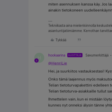
miten asennuksen kanssa käy. Jos laa
ainakin tietokoneen uudelleenkäynni
Tekniikasta aina mielenkiinnolla keskuste
asiantuntijatiimiämme. Kerrothan tarvittae
Tykkää
hookaarina
Savumerkittäjä
ALOITTAJA
H
@HenriLie
Hei, ja suurkiitos vastauksestasi! Kys
Onko tämä laajennus myös maksuton? 
Telian tietoturvapakettini edelleen t
Telian tietoturva-asiakkaille tullut s
Ihmettelen vain, kun ei mistään löytyn
kunnes nyt onneksi älysin tänne yhte