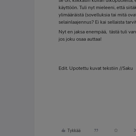
se on, klikkasin kuvan ulkopuolelta, e
käyttöön. Tuli nyt mieleeni, että sii
ylimääräistä (sovelluksia tai mitä ov
selainlaajennus? Ei kai sellaista tarvi
Nyt en jaksa enempää, tästä tuli varm
jos joku osaa auttaa!
Edit. Upotettu kuvat tekstiin //Saku
Tykkää