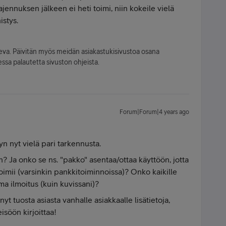
jennuksen jälkeen ei heti toimi, niin kokeile vielä
stys.
leva. Päivitän myös meidän asiakastukisivustoa osana
ssa palautetta sivuston ohjeista.
Forum|Forum|4 years ago
yn nyt vielä pari tarkennusta.
Ja onko se ns. "pakko" asentaa/ottaa käyttöön, jotta
oimii (varsinkin pankkitoiminnoissa)? Onko kaikille
ama ilmoitus (kuin kuvissani)?
yt tuosta asiasta vanhalle asiakkaalle lisätietoja,
isöön kirjoittaa!