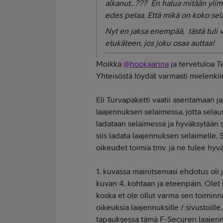
alkanut...??? En halua mitään ylimä
edes pelaa. Että mikä on koko selai
Nyt en jaksa enempää, tästä tuli v
etukäteen, jos joku osaa auttaa!
Moikka
@hookaarina
ja tervetuloa T
Yhteisöstä löydät varmasti mielenkiint
Eli Turvapaketti vaatii asentamaan 
laajennuksen selaimessa, jotta selau
ladataan selaimessa ja hyväksytään se
siis ladata laajennuksen selaimelle.
oikeudet toimia tmv. ja ne tulee hyv
1. kuvassa mainitsemasi ehdotus oli ju
kuvan 4. kohtaan ja eteenpäin. Olet ky
koska et ole ollut varma sen toiminn
oikeuksia laajennuksille / sivustoille
tapauksessa tämä F-Securen laajennus