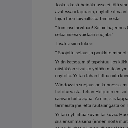
Joskus kesä-heinäkuussa ei tätä vihr
avatessani läppärin, näytölle ilmaant
tajua tuon taivaallista. Tämmöstä:
"Toimiasi tarvitaan! Selainlaajennus 
selaamisesi voidaan suojata."
Lisäksi siinä lukee:
" Suojattu selaus ja pankkitoiminnot;
Yritin katsoa, mitä tapahtuu, jos klik
niistäkään sivuista yhtään mitään ym
näytöltä. Yritän tähän liittää niitä ku
Windowsin suojaus on kunnossa, mutt
tietoturvasta. Telian Helppiin en soita,
saavani teiltä apua! Ai niin, siis l
termeistä jne, että rautalangasta on
Yritän nyt liittää kuvan tai kuvia. Hu
siis ensimmäisenä (ennen noita muita