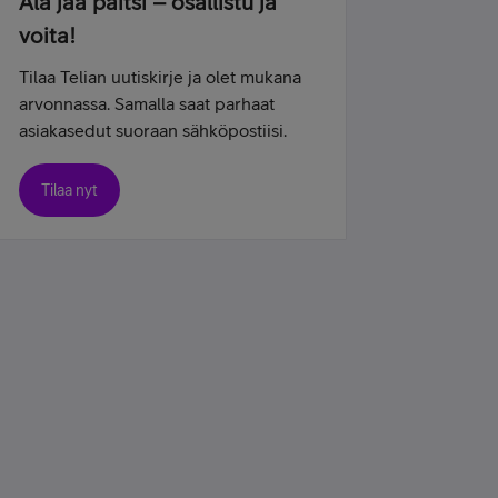
Älä jää paitsi – osallistu ja
voita!
Tilaa Telian uutiskirje ja olet mukana
arvonnassa. Samalla saat parhaat
asiakasedut suoraan sähköpostiisi.
Tilaa nyt