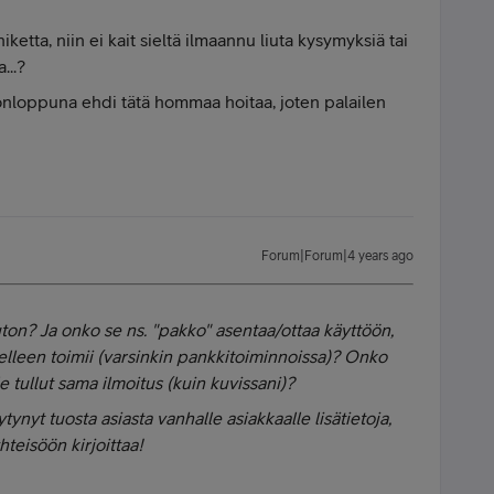
iketta, niin ei kait sieltä ilmaannu liuta kysymyksiä tai
...?
iikonloppuna ehdi tätä hommaa hoitaa, joten palailen
Forum|Forum|4 years ago
n? Ja onko se ns. "pakko" asentaa/ottaa käyttöön,
delleen toimii (varsinkin pankkitoiminnoissa)? Onko
le tullut sama ilmoitus (kuin kuvissani)?
tynyt tuosta asiasta vanhalle asiakkaalle lisätietoja,
hteisöön kirjoittaa!