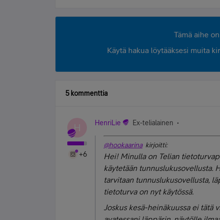
Tämä aihe on 
Käytä hakua löytääksesi muita kirjo
5 kommenttia
HenriLie
Ex-telialainen
H
@hookaarina
kirjoitti:
+6
Hei! Minulla on Telian tietoturvap
käytetään tunnuslukusovellusta. Hy
tarvitaan tunnuslukusovellusta, läp
tietoturva on nyt käytössä.
Joskus kesä-heinäkuussa ei tätä vi
avatessani läppärin, näytölle ilma