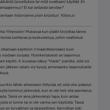
äräistä (sovelluksia tai mitä ovatkaan) käyttää. En
nlaajennus? Ei kai sellaista tarvitse?
armaan historianne pisin kirjoitus! Kiitos jo
elia Yhteisöön! Mukavaa kun päätit kirjoittaa tänne.
oista luettavaa ja keskusteluja, joihin osallistua!
ja ottamaan käyttöön (=määrittelemään) tuon
s voidaan suojata. Yksinkertaisesti se laajennus
n käyttö. 4. kuvassa näkyy "Hanki" painike, siitä voi
 Sen jälkeen selain voi kysyä, annetaanko laajenukselle
äksyä.
urikin tähän aiheeseen liittyvää, eli siitä olisi päässyt
llä toiminut järkevästi, kun et ole heti sitä asentanut,
asta. Tämä on aina järkevämpi tapa, kuin antaa
, joita ei tunne tai ei ole varma sen käytöstä. Tässä
 on turvallinen ja tarpeellinen. Kerrothan toki