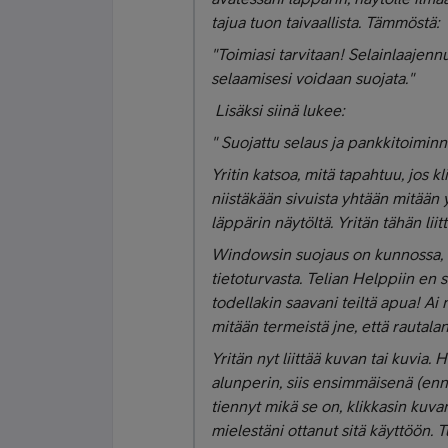
tajua tuon taivaallista. Tämmöstä:
"Toimiasi tarvitaan! Selainlaajenn
selaamisesi voidaan suojata."
Lisäksi siinä lukee:
" Suojattu selaus ja pankkitoiminno
Yritin katsoa, mitä tapahtuu, jos k
niistäkään sivuista yhtään mitään 
läppärin näytöltä. Yritän tähän liit
Windowsin suojaus on kunnossa, m
tietoturvasta. Telian Helppiin en soi
todellakin saavani teiltä apua! Ai
mitään termeistä jne, että rautal
Yritän nyt liittää kuvan tai kuvia. 
alunperin, siis ensimmäisenä (enn
tiennyt mikä se on, klikkasin kuvan
mielestäni ottanut sitä käyttöön. T