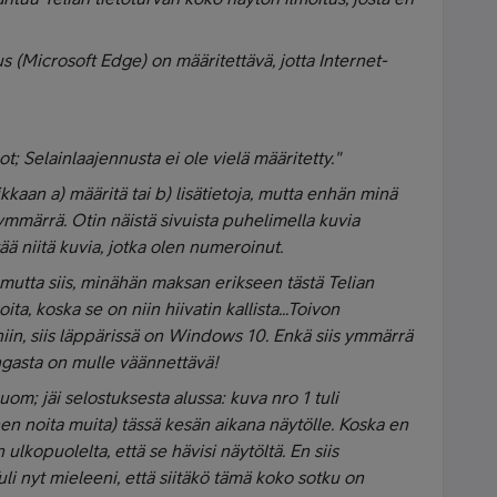
us (Microsoft Edge) on määritettävä, jotta Internet-
t; Selainlaajennusta ei ole vielä määritetty."
likkaan a) määritä tai b) lisätietoja, mutta enhän minä
ymmärrä. Otin näistä sivuista puhelimella kuvia
tää niitä kuvia, jotka olen numeroinut.
utta siis, minähän maksan erikseen tästä Telian
ta, koska se on niin hiivatin kallista...
Toivon
 niin, siis läppärissä on Windows 10. Enkä siis ymmärrä
angasta on mulle väännettävä!
Huom; jäi selostuksesta alussa: kuva nro 1 tuli
en noita muita) tässä kesän aikana näytölle. Koska en
 ulkopuolelta, että se hävisi näytöltä. En siis
uli nyt mieleeni, että siitäkö tämä koko sotku on