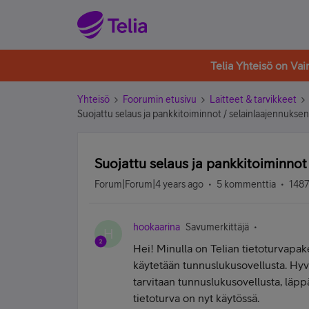
Telia Yhteisö on Va
Yhteisö
Foorumin etusivu
Laitteet & tarvikkeet
Suojattu selaus ja pankkitoiminnot / selainlaajennukse
Suojattu selaus ja pankkitoiminnot
Forum|Forum|4 years ago
5 kommenttia
1487
hookaarina
Savumerkittäjä
H
Hei! Minulla on Telian tietoturvapake
käytetään tunnuslukusovellusta. Hyvin
tarvitaan tunnuslukusovellusta, läppär
tietoturva on nyt käytössä.