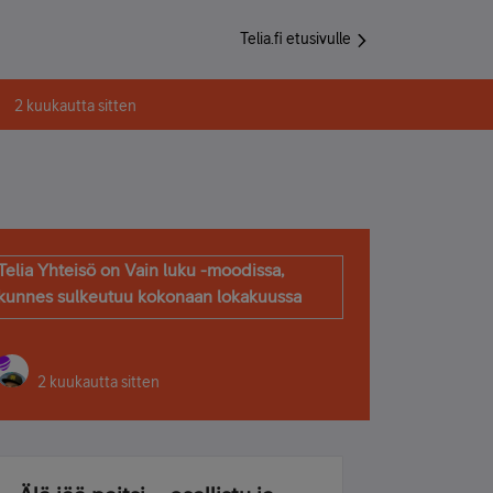
Telia.fi etusivulle
2 kuukautta sitten
Telia Yhteisö on Vain luku -moodissa,
kunnes sulkeutuu kokonaan lokakuussa
2 kuukautta sitten