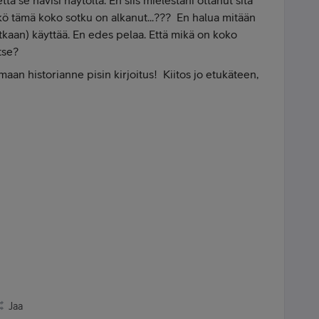
ttä se hävisi näytöltä. En siis mielestäni ottanut sitä
täkö tämä koko sotku on alkanut...??? En halua mitään
atkaan) käyttää. En edes pelaa. Että mikä on koko
tse?
aan historianne pisin kirjoitus! Kiitos jo etukäteen,
Jaa