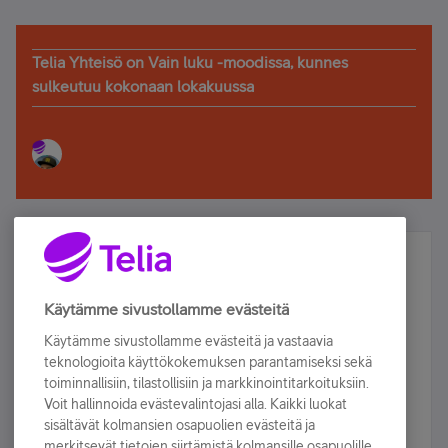
Telia Yhteisö on Vain luku -moodissa, kunnes
sulkeutuu kokonaan lokakuussa
Älä jää paitsi – osallistu ja voita!
Tilaa Telian uutiskirje ja olet mukana arvonnassa.
Käytämme sivustollamme evästeitä
Samalla saat parhaat asiakasedut suoraan
Käytämme sivustollamme evästeitä ja vastaavia
sähköpostiisi.
teknologioita käyttökokemuksen parantamiseksi sekä
toiminnallisiin, tilastollisiin ja markkinointitarkoituksiin.
Voit hallinnoida evästevalintojasi alla. Kaikki luokat
Tilaa nyt
sisältävät kolmansien osapuolien evästeitä ja
merkitsevät tietojen siirtämistä kolmansille osapuolille.