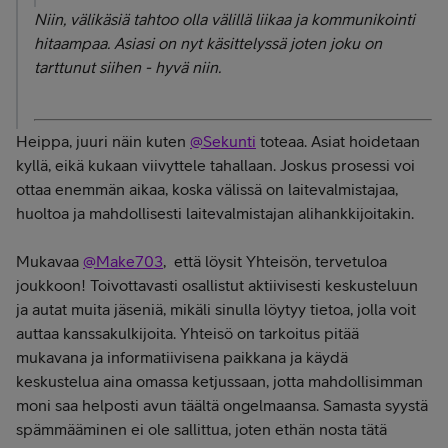
Niin, välikäsiä tahtoo olla välillä liikaa ja kommunikointi
hitaampaa. Asiasi on nyt käsittelyssä joten joku on
tarttunut siihen - hyvä niin.
Heippa, juuri näin kuten
@Sekunti
toteaa. Asiat hoidetaan
kyllä, eikä kukaan viivyttele tahallaan. Joskus prosessi voi
ottaa enemmän aikaa, koska välissä on laitevalmistajaa,
huoltoa ja mahdollisesti laitevalmistajan alihankkijoitakin.
Mukavaa
@Make703
, että löysit Yhteisön, tervetuloa
joukkoon! Toivottavasti osallistut aktiivisesti keskusteluun
ja autat muita jäseniä, mikäli sinulla löytyy tietoa, jolla voit
auttaa kanssakulkijoita. Yhteisö on tarkoitus pitää
mukavana ja informatiivisena paikkana ja käydä
keskustelua aina omassa ketjussaan, jotta mahdollisimman
moni saa helposti avun täältä ongelmaansa. Samasta syystä
spämmääminen ei ole sallittua, joten ethän nosta tätä