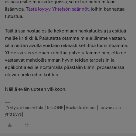
asiaasi esille muissa ketjuissa, se ei tuo niihin mitään
lisäarvoa. T
ästä löytyy Yhteisön säännöt
, joihin kannattaa
tutustua.
Täällä saa nostaa esille kokemiaan hankaluuksia ja esittää
meille kritiikkiä. Palautetta otamme mielellämme vastaan,
sillä niiden avulla voidaan oikeasti kehittää toimintaamme.
Yhdessä siis voidaan kehittää palveluitamme niin, että ne
vastaavat mahdollisimman hyvin teidän tarpeisiin ja
epäkohtia esille nostamalla päästään kiinni prosesseissa
oleviin heikkoihin kohtiin.
Näillä eväin uuteen viikkoon.
⎮Yritysiakkaiden tuki ⎮TeliaONE⎮Asiakaskokemus⎮Luovan alan
yrittäjyys⎮