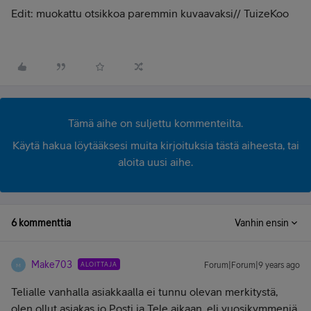
Edit: muokattu otsikkoa paremmin kuvaavaksi// TuizeKoo
Tämä aihe on suljettu kommenteilta.
Käytä hakua löytääksesi muita kirjoituksia tästä aiheesta, tai
aloita uusi aihe.
6 kommenttia
Vanhin ensin
Make703
ALOITTAJA
Forum|Forum|9 years ago
M
Telialle vanhalla asiakkaalla ei tunnu olevan merkitystä,
olen ollut asiakas jo Posti ja Tele aikaan, eli vuosikymmeniä.