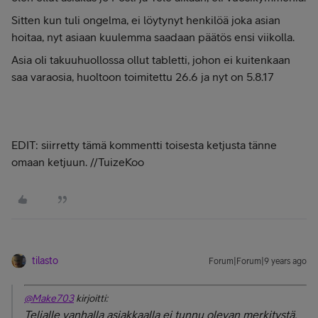
Sitten kun tuli ongelma, ei löytynyt henkilöä joka asian
hoitaa, nyt asiaan kuulemma saadaan päätös ensi viikolla.
Asia oli takuuhuollossa ollut tabletti, johon ei kuitenkaan
saa varaosia, huoltoon toimitettu 26.6 ja nyt on 5.8.17
EDIT: siirretty tämä kommentti toisesta ketjusta tänne
omaan ketjuun. //TuizeKoo
tilasto
Forum|Forum|9 years ago
@Make703
kirjoitti:
Telialle vanhalla asiakkaalla ei tunnu olevan merkitystä,