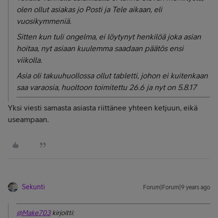
olen ollut asiakas jo Posti ja Tele aikaan, eli
vuosikymmeniä.
Sitten kun tuli ongelma, ei löytynyt henkilöä joka asian
hoitaa, nyt asiaan kuulemma saadaan päätös ensi
viikolla.
Asia oli takuuhuollossa ollut tabletti, johon ei kuitenkaan
saa varaosia, huoltoon toimitettu 26.6 ja nyt on 5.8.17
Yksi viesti samasta asiasta riittänee yhteen ketjuun, eikä
useampaan.
Sekunti
Forum|Forum|9 years ago
@Make703
kirjoitti: