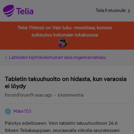
Telia.fi etusivulle
Telia Yhteisö on Vain luku -moodissa, kunnes
sulkeutuu kokonaan lokakuussa
Laitteiden käyttökokemukset sekä ongelmanratkaisu
Tabletin takuuhuolto on hidasta, kun varaosia
ei löydy
Forum|Forum|9 years ago
6 kommenttia
Make703
M
Päivitys edellisseen. Vein tabletin takuuhuoltoon 26.6
Itiksen Teliakauppaan, seuraavalla viikolla seuratessani