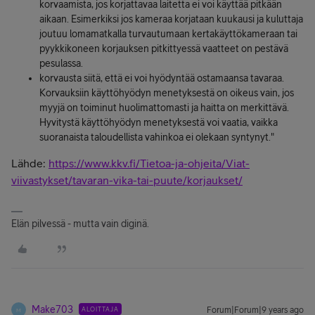
korvaamista, jos korjattavaa laitetta ei voi käyttää pitkään
aikaan. Esimerkiksi jos kameraa korjataan kuukausi ja kuluttaja
joutuu lomamatkalla turvautumaan kertakäyttökameraan tai
pyykkikoneen korjauksen pitkittyessä vaatteet on pestävä
pesulassa.
korvausta siitä, että ei voi hyödyntää ostamaansa tavaraa.
Korvauksiin käyttöhyödyn menetyksestä on oikeus vain, jos
myyjä on toiminut huolimattomasti ja haitta on merkittävä.
Hyvitystä käyttöhyödyn menetyksestä voi vaatia, vaikka
suoranaista taloudellista vahinkoa ei olekaan syntynyt."
Lähde:
https://www.kkv.fi/Tietoa-ja-ohjeita/Viat-
viivastykset/tavaran-vika-tai-puute/korjaukset/
Elän pilvessä - mutta vain diginä.
Make703
ALOITTAJA
Forum|Forum|9 years ago
M