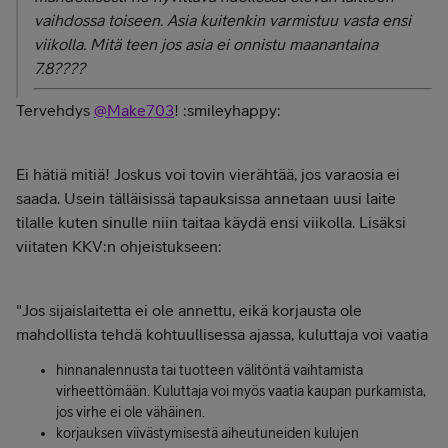
vaihdossa toiseen. Asia kuitenkin varmistuu vasta ensi
viikolla. Mitä teen jos asia ei onnistu maanantaina
7.8????
Tervehdys
@Make703
! :smileyhappy:
Ei hätiä mitiä! Joskus voi tovin vierähtää, jos varaosia ei
saada. Usein tälläisissä tapauksissa annetaan uusi laite
tilalle kuten sinulle niin taitaa käydä ensi viikolla. Lisäksi
viitaten KKV:n ohjeistukseen:
"Jos sijaislaitetta ei ole annettu, eikä korjausta ole
mahdollista tehdä kohtuullisessa ajassa, kuluttaja voi vaatia
hinnanalennusta tai tuotteen välitöntä vaihtamista
virheettömään. Kuluttaja voi myös vaatia kaupan purkamista,
jos virhe ei ole vähäinen.
korjauksen viivästymisestä aiheutuneiden kulujen