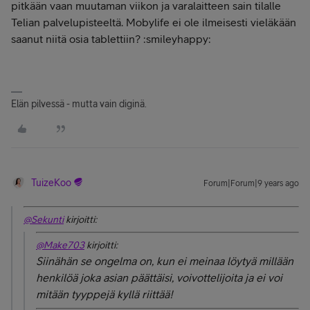
pitkään vaan muutaman viikon ja varalaitteen sain tilalle
Telian palvelupisteeltä. Mobylife ei ole ilmeisesti vieläkään
saanut niitä osia tablettiin? :smileyhappy:
Elän pilvessä - mutta vain diginä.
TuizeKoo
Forum|Forum|9 years ago
@Sekunti
kirjoitti:
@Make703
kirjoitti:
Siinähän se ongelma on, kun ei meinaa löytyä millään
henkilöä joka asian päättäisi, voivottelijoita ja ei voi
mitään tyyppejä kyllä riittää!