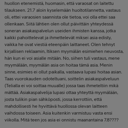
huollon etenemistä, huomasin, että varaosat on laitettu
tilaukseen. 21.7 aloin kyselemään huoltotilannetta, vastaus
oli, ettei varaosien saannista ole tietoa, voi olla ettei saa
ollenkaan. Siitä lähtien olen ollut päivittäin yhteydessä
soneran asiakaspalvelun useiden ihmisten kanssa, jotka
kaikki pahoittelevat ja ihmettelevät miksei asia edisty,
vaikka he ovat viestiä eteenpäin laittaneet. Olen tehnyt
kirjallisen reklaamin, Itiksen myymälän esimiehen neuvosta,
hän kun ei voi asialle mitään. No, siihen tuli vastaus, mene
myymälään, myymälän asia on hoitaa tämä asia. Menin
sinne, esimies ei ollut paikalla, vastaava lupasi hoitaa asian.
Taas vuorokauden odoteltuani, soittelin asiakaspalveluun
(Telialla ei voi soittaa muualle) jossa taas ihmeteltiin mikä
mättää. Asiakaspalvelija lupasi ottaa yhteyttä myymälään,
josta tulikin pian sähköposti, jossa kerrottiin, että
mahdollisesti he hyvittävä huollossa olevan laitteen
vaihdossa toiseen. Asia kuitenkin varmistuu vasta ensi
viikolla. Mitä teen jos asia ei onnistu maanantaina 7.8????