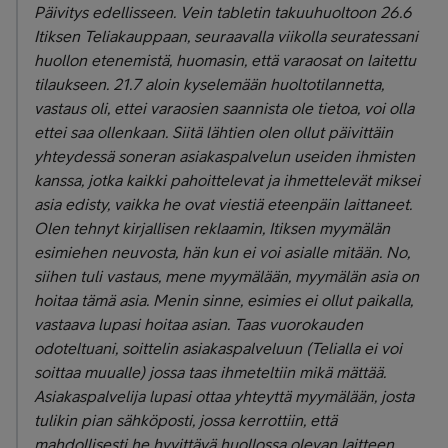
Päivitys edellisseen. Vein tabletin takuuhuoltoon 26.6
Itiksen Teliakauppaan, seuraavalla viikolla seuratessani
huollon etenemistä, huomasin, että varaosat on laitettu
tilaukseen. 21.7 aloin kyselemään huoltotilannetta,
vastaus oli, ettei varaosien saannista ole tietoa, voi olla
ettei saa ollenkaan. Siitä lähtien olen ollut päivittäin
yhteydessä soneran asiakaspalvelun useiden ihmisten
kanssa, jotka kaikki pahoittelevat ja ihmettelevät miksei
asia edisty, vaikka he ovat viestiä eteenpäin laittaneet.
Olen tehnyt kirjallisen reklaamin, Itiksen myymälän
esimiehen neuvosta, hän kun ei voi asialle mitään. No,
siihen tuli vastaus, mene myymälään, myymälän asia on
hoitaa tämä asia. Menin sinne, esimies ei ollut paikalla,
vastaava lupasi hoitaa asian. Taas vuorokauden
odoteltuani, soittelin asiakaspalveluun (Telialla ei voi
soittaa muualle) jossa taas ihmeteltiin mikä mättää.
Asiakaspalvelija lupasi ottaa yhteyttä myymälään, josta
tulikin pian sähköposti, jossa kerrottiin, että
mahdollisesti he hyvittävä huollossa olevan laitteen