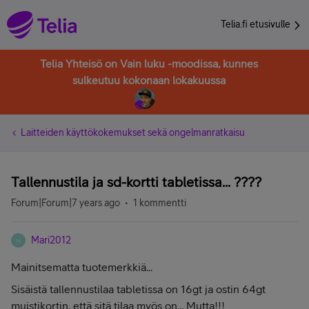
Telia.fi etusivulle
Telia Yhteisö on Vain luku -moodissa, kunnes
sulkeutuu kokonaan lokakuussa
Laitteiden käyttökokemukset sekä ongelmanratkaisu
Tallennustila ja sd-kortti tabletissa... ????
Forum|Forum|7 years ago
1 kommentti
Mari2012
M
Mainitsematta tuotemerkkiä...
Sisäistä tallennustilaa tabletissa on 16gt ja ostin 64gt
muistikortin, että sitä tilaa myös on... Mutta!!!