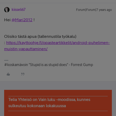
kiisseli67
Forum|Forum|7 years ago
Hei
@Mari2012
!
Olisiko tästä apua (tallennustila työkalu)
:
https://kayttoohje.fi/opasteartikkelit/android-puhelimen-
muistin-vapauttaminen/
#koskamävoin "Stupid is as stupid does" - Forrest Gump
Telia Yhteisö on Vain luku -moodissa, kunnes
sulkeutuu kokonaan lokakuussa