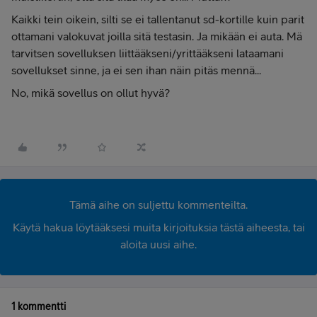
Kaikki tein oikein, silti se ei tallentanut sd-kortille kuin parit
ottamani valokuvat joilla sitä testasin. Ja mikään ei auta. Mä
tarvitsen sovelluksen liittääkseni/yrittääkseni lataamani
sovellukset sinne, ja ei sen ihan näin pitäs mennä...
No, mikä sovellus on ollut hyvä?
Tämä aihe on suljettu kommenteilta.
Käytä hakua löytääksesi muita kirjoituksia tästä aiheesta, tai
aloita uusi aihe.
1 kommentti