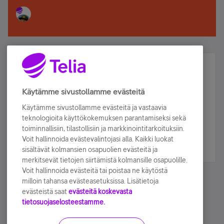
Älä jää paitsi – osallistu ja voita!
Tilaa Telian uutiskirje ja olet mukana arvonnassa.
Käytämme sivustollamme evästeitä
Samalla saat parhaat asiakasedut suoraan
Käytämme sivustollamme evästeitä ja vastaavia
sähköpostiisi.
teknologioita käyttökokemuksen parantamiseksi sekä
toiminnallisiin, tilastollisiin ja markkinointitarkoituksiin.
Voit hallinnoida evästevalintojasi alla. Kaikki luokat
Tilaa nyt
sisältävät kolmansien osapuolien evästeitä ja
merkitsevät tietojen siirtämistä kolmansille osapuolille.
Voit hallinnoida evästeitä tai poistaa ne käytöstä
milloin tahansa evästeasetuksissa. Lisätietoja
evästeistä saat
evästeitä koskevasta
tietosuojaselosteestamme.