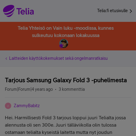
Telia.fi etusivulle
Telia Yhteisö on Vain luku -moodissa, kunnes
sulkeutuu kokonaan lokakuussa
Laitteiden käyttökokemukset sekä ongelmanratkaisu
Tarjous Samsung Galaxy Fold 3 -puhelimesta
Forum|Forum|4 years ago
3 kommenttia
ZammyBabitz
Z
Hei. Harmillisesti Fold 3 tarjous loppui juuri Telialta jossa
alennusta oli sen 300e. Juuri tälläviikolla olin tulossa
ostamaan telialta kyseistä laitetta mutta nyt joudun