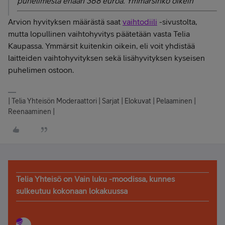
puhelimesta enään 368 euroa. Ymmärsinkö oikein
Arvion hyvityksen määrästä saat
vaihtodiili
-sivustolta,
mutta lopullinen vaihtohyvitys päätetään vasta Telia
Kaupassa. Ymmärsit kuitenkin oikein, eli voit yhdistää
laitteiden vaihtohyvityksen sekä lisähyvityksen kyseisen
puhelimen ostoon.
| Telia Yhteisön Moderaattori | Sarjat | Elokuvat | Pelaaminen |
Reenaaminen |
Telia Yhteisö on Vain luku -moodissa, kunnes
sulkeutuu kokonaan lokakuussa