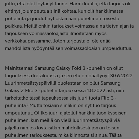
juttu, että olet löytänyt tänne. Harmi kuulla, että tarjous oli
ehtinyt jo umpeutua siinä kohtaa, kun olit hankkimassa
puhelinta ja joudut nyt ostamaan puhelimen toisesta
paikkaa. Meillä onkin tarjoukset voimassa aina tietyn ajan ja
tarjouksen voimassaoloajasta ilmoitetaan myös
verkkokaupassamme. Joten tarjousta ei ole enää
mahdollista hyödyntää sen voimassaoloajan umpeuduttua.
Mainitsemasi Samsung Galaxy Fold 3 -puhelin on ollut
tarjouksessa kesäkuussa ja sen etu on päättynyt 30.6.2022.
Luurinmetsästyspäivillä puolestaan on ollut Samsung
Galaxy Z Flip 3 -puhelin tarjouksessa 1.8.2022 asti, niin
tarkoitatko tässä tapauksessa siis juuri tuota Flip 3 -
puhelinta? Mutta tosiaan siinäkin on nyt tuo tarjous
umpeutunut. Olitko juuri ajatellut hankkia tuon kyseisen
puhelimen, kun meillä on vielä luurinmetsästyspäiviä
jäljellä niin jos löytäisitkin mahdollisesti jonkin toisen
puhelimen tarjouksesta, mikä kiinnostaisi sinua. Täältä