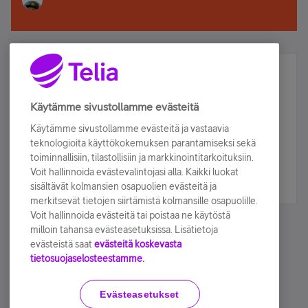
Älä jää paitsi – osallistu ja voita!
Tilaa Telian uutiskirje ja olet mukana arvonnassa.
Käytämme sivustollamme evästeitä
Samalla saat parhaat asiakasedut suoraan
Käytämme sivustollamme evästeitä ja vastaavia
sähköpostiisi.
teknologioita käyttökokemuksen parantamiseksi sekä
toiminnallisiin, tilastollisiin ja markkinointitarkoituksiin.
Voit hallinnoida evästevalintojasi alla. Kaikki luokat
Tilaa nyt
sisältävät kolmansien osapuolien evästeitä ja
merkitsevät tietojen siirtämistä kolmansille osapuolille.
Voit hallinnoida evästeitä tai poistaa ne käytöstä
milloin tahansa evästeasetuksissa. Lisätietoja
evästeistä saat
evästeitä koskevasta
tietosuojaselosteestamme.
Käyttöehdot
Accessibility statement
Evästeasetukset