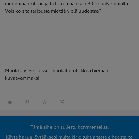
menemään kilpailijalta hakemaan sen 300e halvemmalla.
Voisiko sitä tarjousta miettiä vielä uudestaa?
---
Muokkaus Se_Jesse: muokattu otsikkoa hieman
kuvaavammaksi
Tämä aihe on suljettu kommenteilta.
Käytä hakua löytääksesi muita kirjoituksia tästä aiheesta, tai