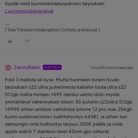
löydät vielä luurinmetsästyspäivien tarjoukset:
Luurinmetsästyspäivät
| Telia Yhteisön moderaattori | Urheilu ja elokuvat |
ZammyBabitz
ALOITTAJA
Forum|Forum|4 years ago
Z
Fold 3 mallista oli kyse. Mutta huomasin toisen hyvän
tarjouksen s22 ultra puhelimesta katselin tuota ultra s22
512gb mallia hintaan 1499 olenko vaihto diilin myötä
ymmärtänyt vähennykset oikein. Eli puhelin s22ultra 512gb
1499€ siihen antaisin vaihdossa iphone 12 pro max 256gb
kunto uudenveroinen (vaihtohyvitys 665€) ja siihen tuo
samsungin oma lisähyvitys tarjous 200€ päälle ja vielä
apple watch 7 stainless steel 45mm gps cellural