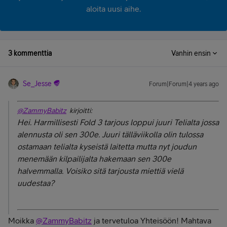
aloita uusi aihe.
3 kommenttia
Vanhin ensin
Se_Jesse
Forum|Forum|4 years ago
@ZammyBabitz
kirjoitti:
Hei. Harmillisesti Fold 3 tarjous loppui juuri Telialta jossa
alennusta oli sen 300e. Juuri tälläviikolla olin tulossa
ostamaan telialta kyseistä laitetta mutta nyt joudun
menemään kilpailijalta hakemaan sen 300e
halvemmalla. Voisiko sitä tarjousta miettiä vielä
uudestaa?
Moikka
@ZammyBabitz
ja tervetuloa Yhteisöön! Mahtava