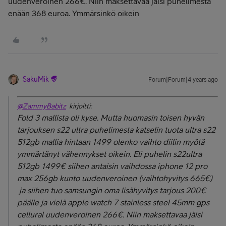
uudenveroinen 266€. Niin maksettavaa jäisi puhelimesta
enään 368 euroa. Ymmärsinkö oikein
SakuMik
Forum|Forum|4 years ago
@ZammyBabitz
kirjoitti:
Fold 3 mallista oli kyse. Mutta huomasin toisen hyvän
tarjouksen s22 ultra puhelimesta katselin tuota ultra s22
512gb mallia hintaan 1499 olenko vaihto diilin myötä
ymmärtänyt vähennykset oikein. Eli puhelin s22ultra
512gb 1499€ siihen antaisin vaihdossa iphone 12 pro
max 256gb kunto uudenveroinen (vaihtohyvitys 665€)
ja siihen tuo samsungin oma lisähyvitys tarjous 200€
päälle ja vielä apple watch 7 stainless steel 45mm gps
cellural uudenveroinen 266€. Niin maksettavaa jäisi