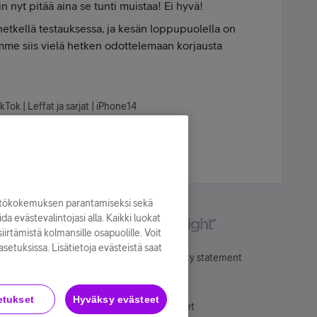
n nyt pitää aina se tunti muistaa! Ei hyvä!
 hetkellä testauksessa, ja kesän loppupuolella on
umme siis vielä hetken odottelemaan korjausta
kTok | Leffat ja sarjat | iPhone14
yttökokemuksen parantamiseksi sekä
oida evästevalintojasi alla. Kaikki luokat
irtämistä kolmansille osapuolille. Voit
asetuksissa. Lisätietoja evästeistä saat
Käyttöehdot
Accessibility statement
etukset
Hyväksy evästeet
Evästeasetukset