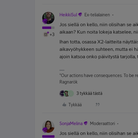
HeikkiSul
Ex-telialainen
Jos siellä on kello, niin olisihan se a
aikaan? Kun noita lokeja katselee, nii
+3
Ihan totta, osassa X2-laitteita näyttä
aikavyöhykkeen suhteen, mutta ei hät
ajoin katsoa onko päivitystä tarjoll
"Our actions have consequences. To be re
Ragnarök
3 tykkää tästä
J
Tykkää
SonjaMelina
Moderaattori
Jos siellä on kello, niin olisihan se a