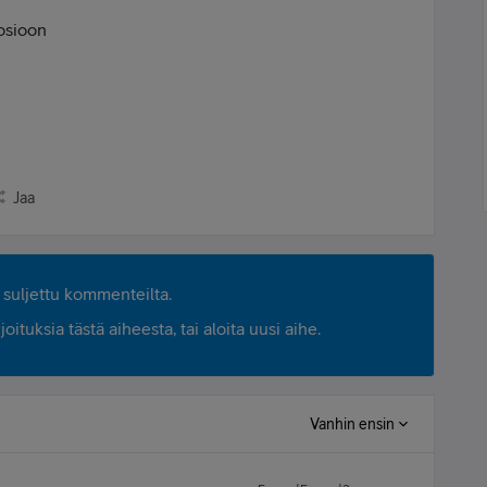
 osioon
Jaa
suljettu kommenteilta.
ituksia tästä aiheesta, tai aloita uusi aihe.
Vanhin ensin