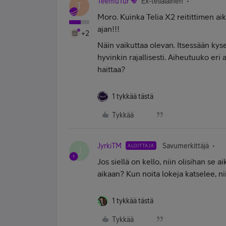
TeemuTur
Ex-telialainen
T
Moro. Kuinka Telia X2 reitittimen ai
ajan!!!
+2
Näin vaikuttaa olevan. Itsessään ky
hyvinkin rajallisesti. Aiheutuuko eri
haittaa?
1 tykkää tästä
Tykkää
JyrkiTM
Savumerkittäjä
ALOITTAJA
J
Jos siellä on kello, niin olisihan se a
aikaan? Kun noita lokeja katselee, nii
1 tykkää tästä
Tykkää