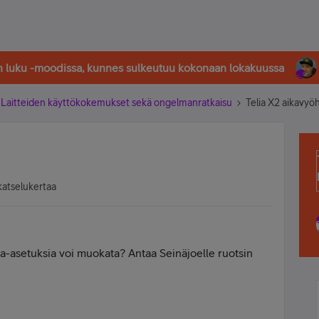
in luku -moodissa, kunnes sulkeutuu kokonaan lokakuussa
Laitteiden käyttökokemukset sekä ongelmanratkaisu
Telia X2 aikavyö
katselukertaa
ka-asetuksia voi muokata? Antaa Seinäjoelle ruotsin