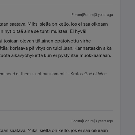
Forum|Forum|3 years ago
ikaan saatava. Miksi siellä on kello, jos ei saa oikeaan
n nyt pitää aina se tunti muistaa! Ei hyvä!
isi tosiaan olevan tällainen epätoivottu virhe
ää: korjaava päivitys on tuloillaan. Kannattaakin aika
a, tuota aikavyöhykettä kun ei pysty itse muokkaamaan.
minded of them is not punishment." - Kratos, God of War:
Forum|Forum|3 years ago
ikaan saatava. Miksi siellä on kello, jos ei saa oikeaan