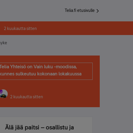
Telia.fi etusivulle
2 kuukautta sitten
hyke
Telia Yhteisö on Vain luku -moodissa,
kunnes sulkeutuu kokonaan lokakuussa
2 kuukautta sitten
Älä jää paitsi – osallistu ja