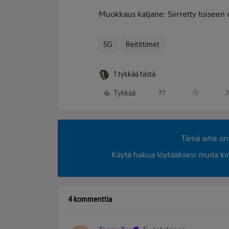
Muokkaus katjane: Siirretty toiseen
5G
Reitittimet
1 tykkää tästä
Tykkää
Tämä aihe on 
Käytä hakua löytääksesi muita kirjo
4 kommenttia