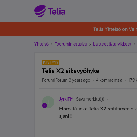
Telia Yhteisö on Va
Yhteisö
Foorumin etusivu
Laitteet & tarvikkeet
KYSYMYS
Telia X2 aikavyöhyke
Forum|Forum|3 years ago
4 kommenttia
179 
JyrkiTM
Savumerkittäjä
J
Moro. Kuinka Telia X2 reitittimen ai
ajan!!!
--