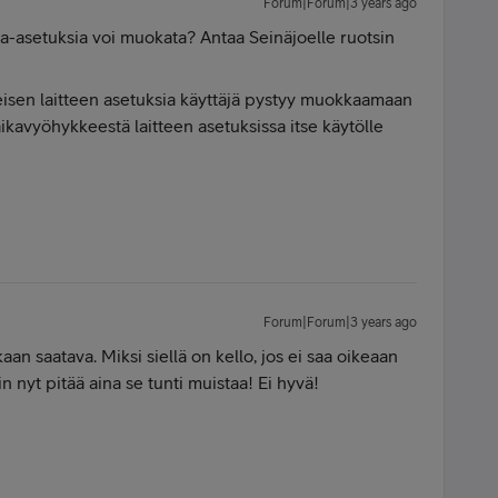
Forum|Forum|3 years ago
ka-asetuksia voi muokata? Antaa Seinäjoelle ruotsin
seisen laitteen asetuksia käyttäjä pystyy muokkaamaan
 aikavyöhykkeestä laitteen asetuksissa itse käytölle
Forum|Forum|3 years ago
ikaan saatava. Miksi siellä on kello, jos ei saa oikeaan
n nyt pitää aina se tunti muistaa! Ei hyvä!