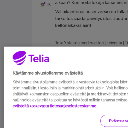
aikaan? Kun noita lokeja katselee, nii
+5
Väliaikainfona: uusin versio on tällä
tarkoitus saada päivitys ulos. Joud
kellonaika-asiaan!
Telia Yhteisön moderaattori | Leivonta | Ti
3 tykkää tästä
J
Tykkää
Käytämme sivustollamme evästeitä
Käytämme sivustollamme evästeitä ja vastaavia teknologioita kä
toiminnallisiin, tilastollisiin ja markkinointitarkoituksiin. Voit hallinn
sisältävät kolmansien osapuolien evästeitä ja merkitsevät tietojen si
hallinnoida evästeitä tai poistaa ne käytöstä milloin tahansa eväste
evästeitä koskevasta tietosuojaselosteestamme.
Evästeas