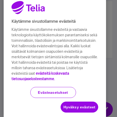
Älä jää paitsi – osallistu ja voita!
Tilaa Telian uutiskirje ja olet mukana arvonnassa.
Käytämme sivustollamme evästeitä
Samalla saat parhaat asiakasedut suoraan
Käytämme sivustollamme evästeitä ja vastaavia
sähköpostiisi.
teknologioita käyttökokemuksen parantamiseksi sekä
toiminnallisiin, tilastollisiin ja markkinointitarkoituksiin.
Voit hallinnoida evästevalintojasi alla. Kaikki luokat
Tilaa nyt
sisältävät kolmansien osapuolien evästeitä ja
merkitsevät tietojen siirtämistä kolmansille osapuolille.
Voit hallinnoida evästeitä tai poistaa ne käytöstä
milloin tahansa evästeasetuksissa. Lisätietoja
evästeistä saat
evästeitä koskevasta
tietosuojaselosteestamme.
Käyttöehdot
Accessibility statement
Evästeasetukset
Hyväksy evästeet
Evästeasetukset