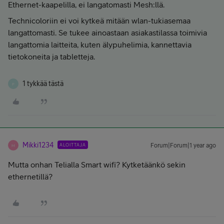
Ethernet-kaapelilla, ei langatomasti Mesh:llä.
Technicoloriin ei voi kytkeä mitään wlan-tukiasemaa
langattomasti. Se tukee ainoastaan asiakastilassa toimivia
langattomia laitteita, kuten älypuhelimia, kannettavia
tietokoneita ja tabletteja.
1 tykkää tästä
P
Mikki1234
ALOITTAJA
Forum|Forum|1 year ago
M
Mutta onhan Telialla Smart wifi? Kytketäänkö sekin
ethernetillä?