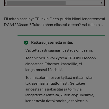
Eli miten saan nyt TPlinkin Deco purkin kiinni langattomasti
DGA4330:aan ? Tukeekohan oikeasti decoa? Vai tulinko ...
Ratkaisu jäseneltä
irritus
Valitettavasti saamasi vastaus on väärin.
Technicolorin voi kytkeä TP-Link Decoon
ainoastaan Ethernet-kaapelilla, ei
langatomasti Mesh:llä.
Technicoloriin ei voi kytkeä mitään wlan-
tukiasemaa langattomasti. Se tukee
ainoastaan asiakastilassa toimivia
langattomia laitteita, kuten älypuhelimia,
kannettavia tietokoneita ja tabletteja.