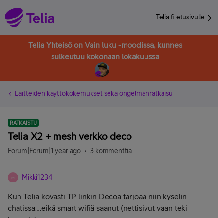
Telia.fi etusivulle
Telia Yhteisö on Vain luku -moodissa, kunnes
sulkeutuu kokonaan lokakuussa
Laitteiden käyttökokemukset sekä ongelmanratkaisu
RATKAISTU
Telia X2 + mesh verkko deco
Forum|Forum|1 year ago
3 kommenttia
Mikki1234
M
Kun Telia kovasti TP linkin Decoa tarjoaa niin kyselin
chatissa….eikä smart wifiä saanut (nettisivut vaan teki