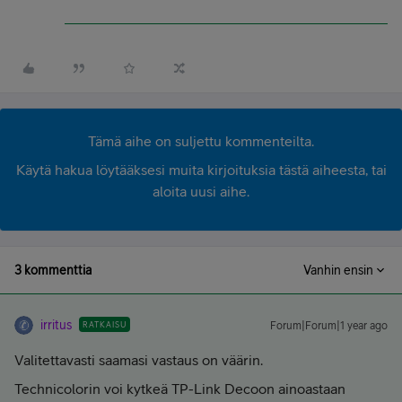
Tämä aihe on suljettu kommenteilta.
Käytä hakua löytääksesi muita kirjoituksia tästä aiheesta, tai
aloita uusi aihe.
3 kommenttia
Vanhin ensin
irritus
RATKAISU
Forum|Forum|1 year ago
Valitettavasti saamasi vastaus on väärin.
Technicolorin voi kytkeä TP-Link Decoon ainoastaan