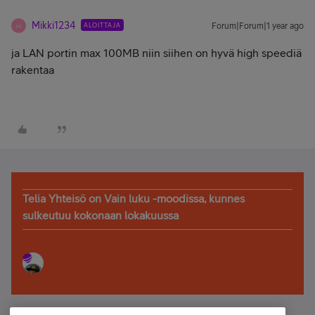
Mikki1234
ALOITTAJA
Forum|Forum|1 year ago
M
ja LAN portin max 100MB niin siihen on hyvä high speediä
rakentaa
Telia Yhteisö on Vain luku -moodissa, kunnes
sulkeutuu kokonaan lokakuussa