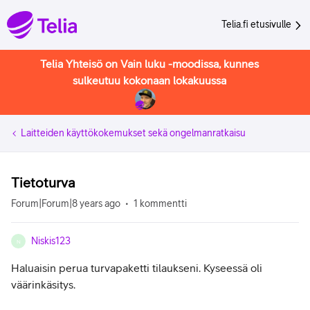
Telia.fi etusivulle
Telia Yhteisö on Vain luku -moodissa, kunnes
sulkeutuu kokonaan lokakuussa
Laitteiden käyttökokemukset sekä ongelmanratkaisu
Tietoturva
Forum|Forum|8 years ago
1 kommentti
Niskis123
N
Haluaisin perua turvapaketti tilaukseni. Kyseessä oli
väärinkäsitys.