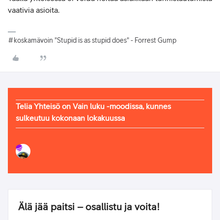
vaativia asioita.
#koskamävoin "Stupid is as stupid does" - Forrest Gump
Telia Yhteisö on Vain luku -moodissa, kunnes
sulkeutuu kokonaan lokakuussa
Älä jää paitsi – osallistu ja voita!