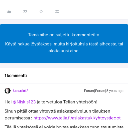
Tämä aihe on suljettu kommenteilta.
Käytä hakua löytääksesi muita kirjoituksia tästä aiheesta, tai
aloita uusi aihe.
1 kommentti
kiisseli67
Forum|Forum|8 years ago
Hei
@Niskis123
ja tervetuloa Telian yhteisöön!
Sinun pitää ottaa yhteyttä asiakaspalveluun tilauksen
perumisessa :
https://www.telia.fi/asiakastuki/yhteystiedot
Täällä yhteisössä ei voida hoitaa asiakkaan tunnistautumista