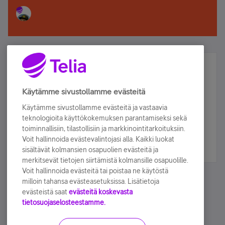
Älä jää paitsi – osallistu ja voita!
Tilaa Telian uutiskirje ja olet mukana arvonnassa.
Käytämme sivustollamme evästeitä
Samalla saat parhaat asiakasedut suoraan
Käytämme sivustollamme evästeitä ja vastaavia
sähköpostiisi.
teknologioita käyttökokemuksen parantamiseksi sekä
toiminnallisiin, tilastollisiin ja markkinointitarkoituksiin.
Voit hallinnoida evästevalintojasi alla. Kaikki luokat
Tilaa nyt
sisältävät kolmansien osapuolien evästeitä ja
merkitsevät tietojen siirtämistä kolmansille osapuolille.
Voit hallinnoida evästeitä tai poistaa ne käytöstä
milloin tahansa evästeasetuksissa. Lisätietoja
evästeistä saat
evästeitä koskevasta
tietosuojaselosteestamme.