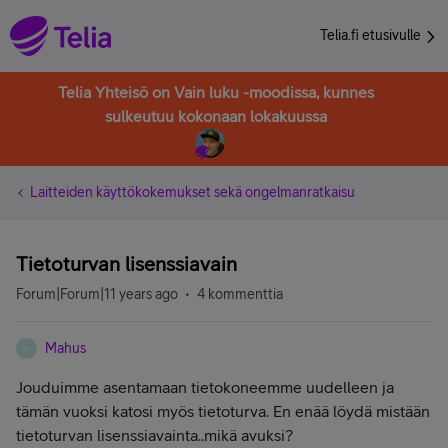
Telia.fi etusivulle
Telia Yhteisö on Vain luku -moodissa, kunnes
sulkeutuu kokonaan lokakuussa
Laitteiden käyttökokemukset sekä ongelmanratkaisu
Tietoturvan lisenssiavain
Forum|Forum|11 years ago
4 kommenttia
Mahus
M
Jouduimme asentamaan tietokoneemme uudelleen ja
tämän vuoksi katosi myös tietoturva. En enää löydä mistään
tietoturvan lisenssiavainta..mikä avuksi?