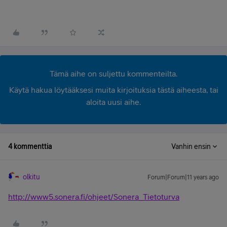
Tämä aihe on suljettu kommenteilta.
Käytä hakua löytääksesi muita kirjoituksia tästä aiheesta, tai
aloita uusi aihe.
4 kommenttia
Vanhin ensin
olkitu
Forum|Forum|11 years ago
http://www5.sonera.fi/ohjeet/Sonera_Tietoturva