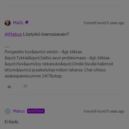
MiaSL
Forum|Forum|11 years ago
@Mahus
Löytyikö lisenssiavain?
Pongasitko hyv&auml;n viestin --&gt; klikkaa
&quot;Tykkää&quot;Saitko avun probleemaasi --&gt; klikkaa
&quot;Hyv&auml;ksy ratkaisuksi&quot;Omilla Sivuilla hallinnoit
liittymi&auml;si ja palveluitasi milloin tahansa. Chat-yhteys
asiakaspalveluumme 24/7&nbsp;
Mahus
ALOITTAJA
Forum|Forum|11 years ago
M
Ei löydy..