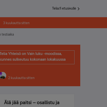
Telia.fi etusivulle
3 kuukautta sitten
 testiaika
Telia Yhteisö on Vain luku -moodissa,
kunnes sulkeutuu kokonaan lokakuussa
2 kuukautta sitten
Älä jää paitsi – osallistu ja