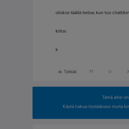
oliskos täällä tietoa, kun tuo chattiki
kiitos
k
Tykkää
Tämä aihe on 
Käytä hakua löytääksesi muita kirjo