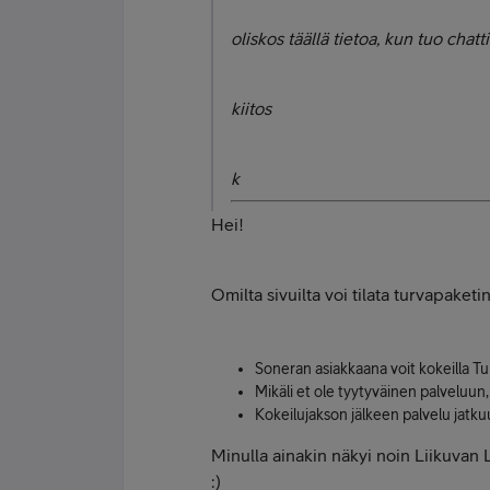
oliskos täällä tietoa, kun tuo chatti
kiitos
k
Hei!
Omilta sivuilta voi tilata turvapaketi
Soneran asiakkaana voit kokeilla Tu
Mikäli et ole tyytyväinen palveluun
Kokeilujakson jälkeen palvelu jatku
Minulla ainakin näkyi noin Liikuvan 
:)