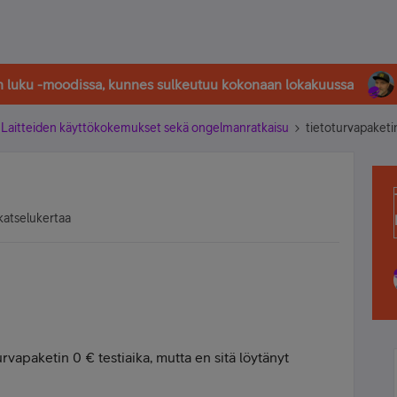
in luku -moodissa, kunnes sulkeutuu kokonaan lokakuussa
Laitteiden käyttökokemukset sekä ongelmanratkaisu
tietoturvapaketin
katselukertaa
urvapaketin 0 € testiaika, mutta en sitä löytänyt