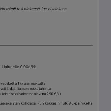
kin toimii tosi nihkeesti, lue ei lainkaan
n 1 laitteelle 0,00e/kk
rvapakettia 1 kk ajan maksutta
, voit lakkauttaa sen koska tahansa
u toistaiseksi voimassa olevana 2,90 €/kk
Laajakaistan kohdalla, kun klikkasin Tutustu-painiketta