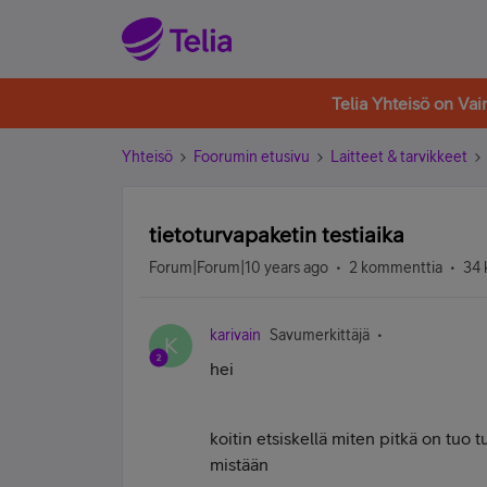
Telia Yhteisö on Va
Yhteisö
Foorumin etusivu
Laitteet & tarvikkeet
tietoturvapaketin testiaika
Forum|Forum|10 years ago
2 kommenttia
34 
karivain
Savumerkittäjä
K
hei
koitin etsiskellä miten pitkä on tuo t
mistään