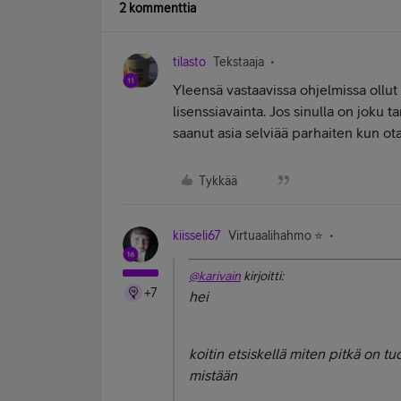
2 kommenttia
tilasto
Tekstaaja
Yleensä vastaavissa ohjelmissa ollut
lisenssiavainta. Jos sinulla on joku 
saanut asia selviää parhaiten kun ot
Tykkää
kiisseli67
Virtuaalihahmo ⭐️
@karivain
kirjoitti:
+7
hei
koitin etsiskellä miten pitkä on tu
mistään