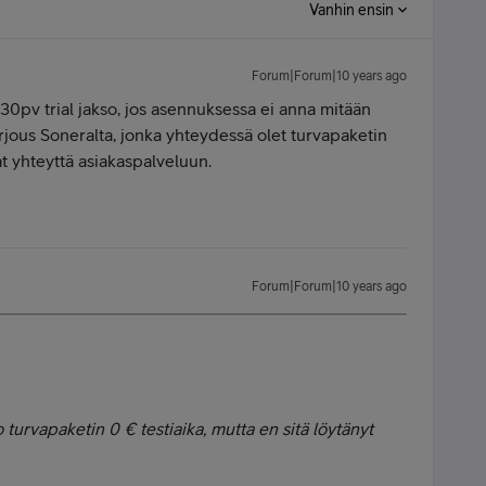
Vanhin ensin
Forum|Forum|10 years ago
 30pv trial jakso, jos asennuksessa ei anna mitään
tarjous Soneralta, jonka yhteydessä olet turvapaketin
at yhteyttä asiakaspalveluun.
Forum|Forum|10 years ago
o turvapaketin 0 € testiaika, mutta en sitä löytänyt