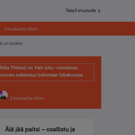
Telia.fi etusivulle
2 kuukautta sitten
ely on kesken
Telia Yhteisö on Vain luku -moodissa,
kunnes sulkeutuu kokonaan lokakuussa
2 kuukautta sitten
Älä jää paitsi – osallistu ja