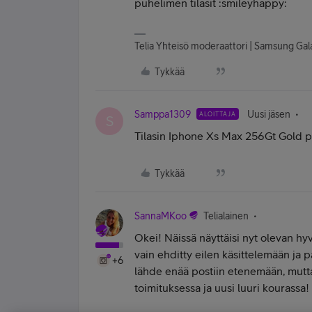
puhelimen tilasit :smileyhappy:
Telia Yhteisö moderaattori | Samsung Gal
Tykkää
Samppa1309
Uusi jäsen
ALOITTAJA
S
Tilasin Iphone Xs Max 256Gt Gold 
Tykkää
SannaMKoo
Telialainen
Okei! Näissä näyttäisi nyt olevan hyvät
vain ehditty eilen käsittelemään ja 
+6
lähde enää postiin etenemään, mutta 
toimituksessa ja uusi luuri kourassa