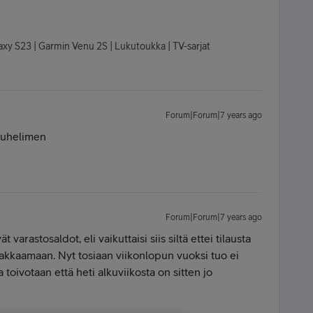
axy S23 | Garmin Venu 2S | Lukutoukka | TV-sarjat
Forum|Forum|7 years ago
puhelimen
Forum|Forum|7 years ago
 varastosaldot, eli vaikuttaisi siis siltä ettei tilausta
pakkaamaan. Nyt tosiaan viikonlopun vuoksi tuo ei
toivotaan että heti alkuviikosta on sitten jo
!