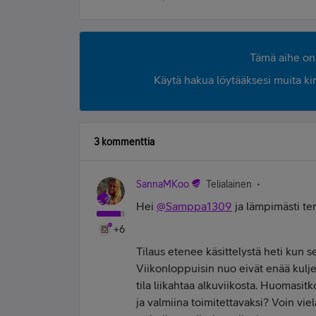
Tämä aihe on 
Käytä hakua löytääksesi muita kirjo
3 kommenttia
SannaMKoo
Telialainen
Hei
@Samppa1309
ja lämpimästi te
+6
Tilaus etenee käsittelystä heti kun 
Viikonloppuisin nuo eivät enää kulje
tila liikahtaa alkuviikosta. Huomasitk
ja valmiina toimitettavaksi? Voin viel