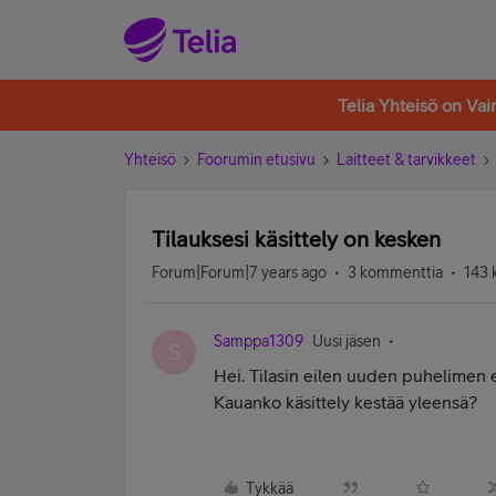
Telia Yhteisö on Va
Yhteisö
Foorumin etusivu
Laitteet & tarvikkeet
Tilauksesi käsittely on kesken
Forum|Forum|7 years ago
3 kommenttia
143 
Samppa1309
Uusi jäsen
S
Hei. Tilasin eilen uuden puhelimen eil
Kauanko käsittely kestää yleensä?
Tykkää