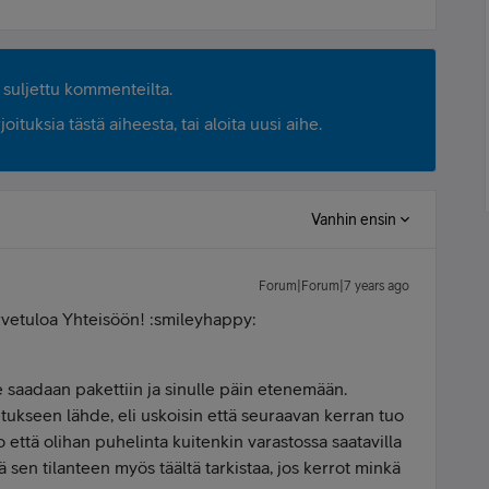
suljettu kommenteilta.
ituksia tästä aiheesta, tai aloita uusi aihe.
Vanhin ensin
Forum|Forum|7 years ago
rvetuloa Yhteisöön! :smileyhappy:
se saadaan pakettiin ja sinulle päin etenemään.
tukseen lähde, eli uskoisin että seuraavan kerran tuo
o että olihan puhelinta kuitenkin varastossa saatavilla
ä sen tilanteen myös täältä tarkistaa, jos kerrot minkä