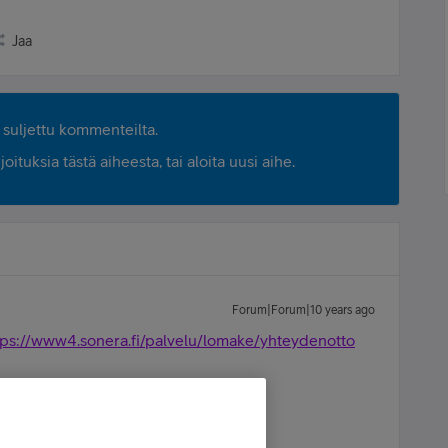
Jaa
suljettu kommenteilta.
ituksia tästä aiheesta, tai aloita uusi aihe.
Forum|Forum|10 years ago
tps://www4.sonera.fi/palvelu/lomake/yhteydenotto
- Forrest Gump