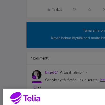
Tykkää
Tämä aihe on 
Käytä hakua löytääksesi muita kirjo
1 kommentti
kiisseli67
Virtuaalihahmo ⭐️
Ota yhteyttä tämän linkin kautta :
ht
+7
#koskamävoin "Stupid is as stupid does" 
Tykkää