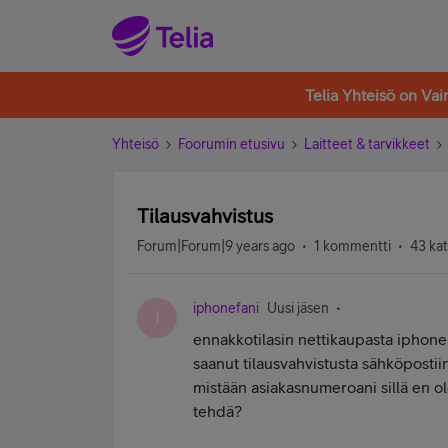
Telia Yhteisö on Va
Yhteisö
Foorumin etusivu
Laitteet & tarvikkeet
Tilausvahvistus
Forum|Forum|9 years ago
1 kommentti
43 ka
iphonefani
Uusi jäsen
I
ennakkotilasin nettikaupasta iphone 
saanut tilausvahvistusta sähköpostii
mistään asiakasnumeroani sillä en ol
tehdä?