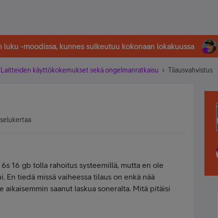
in luku -moodissa, kunnes sulkeutuu kokonaan lokakuussa
Laitteiden käyttökokemukset sekä ongelmanratkaisu
Tilausvahvistus
tselukertaa
6s 16 gb tolla rahoitus systeemillä, mutta en ole
ni. En tiedä missä vaiheessa tilaus on enkä nää
e aikaisemmin saanut laskua soneralta. Mitä pitäisi