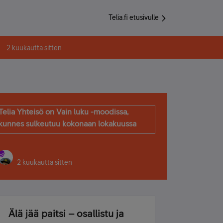
Telia.fi etusivulle
2 kuukautta sitten
Telia Yhteisö on Vain luku -moodissa,
kunnes sulkeutuu kokonaan lokakuussa
2 kuukautta sitten
Älä jää paitsi – osallistu ja