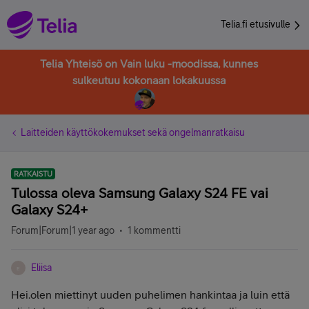
Telia.fi etusivulle
Telia Yhteisö on Vain luku -moodissa, kunnes
sulkeutuu kokonaan lokakuussa
Laitteiden käyttökokemukset sekä ongelmanratkaisu
RATKAISTU
Tulossa oleva Samsung Galaxy S24 FE vai
Galaxy S24+
Forum|Forum|1 year ago
1 kommentti
Eliisa
E
Hei.olen miettinyt uuden puhelimen hankintaa ja luin että