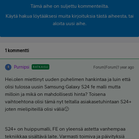
Tämä aihe on suljettu kommenteilta.
Käytä hakua löytääksesi muita kirjoituksia tästä aiheesta, tai
aloita uusi aihe.
1 kommentti
Purnipsi
RATKAISU
Forum|Forum|1 year ago
Hei.olen miettinyt uuden puhelimen hankintaa ja luin että
olisi tulossa uusin Samsung Galaxy S24 fe malli mutta
milloin ja mikä on mahdollisesti hinta? Toisena
vaihtoehtona olisi tämä nyt teltalla asiakasetuhintaan S24+
joten mielipiteillä olisi väliä🙂
S24+ on huippumalli, FE on yleensä astetta vanhempaa
tekniikkaa sisältävä laite. Varmasti toimiva ja päivityksiä