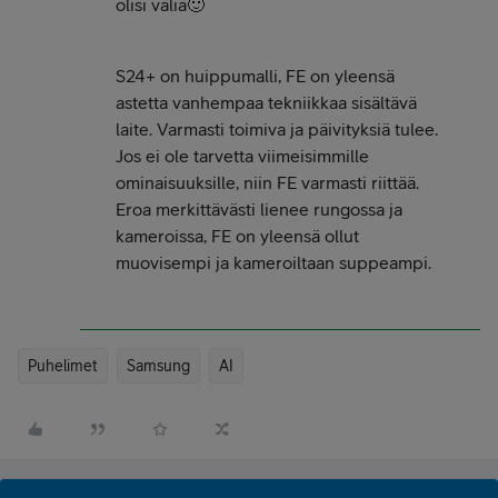
olisi väliä🙂
S24+ on huippumalli, FE on yleensä
astetta vanhempaa tekniikkaa sisältävä
laite. Varmasti toimiva ja päivityksiä tulee.
Jos ei ole tarvetta viimeisimmille
ominaisuuksille, niin FE varmasti riittää.
Eroa merkittävästi lienee rungossa ja
kameroissa, FE on yleensä ollut
muovisempi ja kameroiltaan suppeampi.
Puhelimet
Samsung
AI