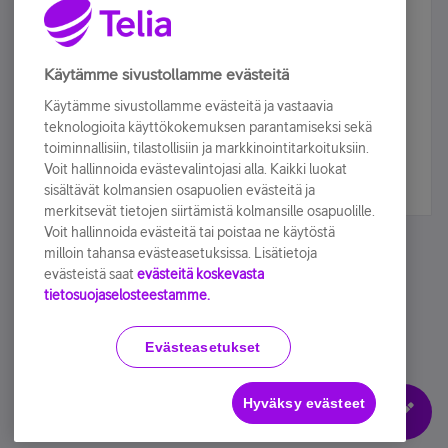
Älä jää paitsi – osallistu ja voita!
Tilaa Telian uutiskirje ja olet mukana arvonnassa.
Käytämme sivustollamme evästeitä
Samalla saat parhaat asiakasedut suoraan
Käytämme sivustollamme evästeitä ja vastaavia
sähköpostiisi.
teknologioita käyttökokemuksen parantamiseksi sekä
toiminnallisiin, tilastollisiin ja markkinointitarkoituksiin.
Voit hallinnoida evästevalintojasi alla. Kaikki luokat
Tilaa nyt
sisältävät kolmansien osapuolien evästeitä ja
merkitsevät tietojen siirtämistä kolmansille osapuolille.
Voit hallinnoida evästeitä tai poistaa ne käytöstä
milloin tahansa evästeasetuksissa. Lisätietoja
evästeistä saat
evästeitä koskevasta
tietosuojaselosteestamme.
Käyttöehdot
Accessibility statement
Evästeasetukset
Hyväksy evästeet
Evästeasetukset