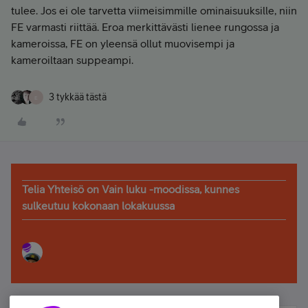
tulee. Jos ei ole tarvetta viimeisimmille ominaisuuksille, niin
FE varmasti riittää. Eroa merkittävästi lienee rungossa ja
kameroissa, FE on yleensä ollut muovisempi ja
kameroiltaan suppeampi.
3 tykkää tästä
E
Telia Yhteisö on Vain luku -moodissa, kunnes
sulkeutuu kokonaan lokakuussa