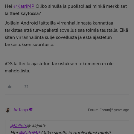
Hei
@KatriMP
Oliko sinulla ja puolisollasi minkä merkkiset
laitteet käytössä?
Joillain Android laitteilla virranhallinnasta kannattaa
tarkistaa että turvapaketti sovellus saa toimia taustalla. Eikä
siten virranhallinta sulje sovellusta ja estä ajastetun
tarkastuksen suoritusta.
iOS laitteilla ajastetun tarkistuksen tekeminen ei ole
mahdollista.
AaTanja
Forum|Forum|5 years ago
@KaPetri
@ kirjoitti:
Hei
@KatriMP
Oliko sinulla ja puolisollasi minkä