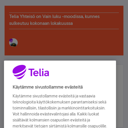
Telia Yhteisö on Vain luku -moodissa, kunnes
sulkeutuu kokonaan lokakuussa
Älä jää paitsi – osallistu ja voita!
Tilaa Telian uutiskirje ja olet mukana arvonnassa.
Käytämme sivustollamme evästeitä
Samalla saat parhaat asiakasedut suoraan
Käytämme sivustollamme evästeitä ja vastaavia
sähköpostiisi.
teknologioita käyttökokemuksen parantamiseksi sekä
toiminnallisiin, tilastollisiin ja markkinointitarkoituksiin.
Voit hallinnoida evästevalintojasi alla. Kaikki luokat
Tilaa nyt
sisältävät kolmansien osapuolien evästeitä ja
merkitsevät tietojen siirtämistä kolmansille osapuolille.