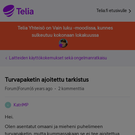
Telia.fi etusivulle
Telia Yhteisö on Vain luku -moodissa, kunnes
sulkeutuu kokonaan lokakuussa
Laitteiden käyttökokemukset sekä ongelmanratkaisu
Turvapaketin ajoitettu tarkistus
Forum|Forum|6 years ago
2 kommenttia
KatriMP
K
Hei.
Olen asentatut omaani ja mieheni puhelimeen
turvapaketin, mutta kummassakaan se ei tee ajoitettua