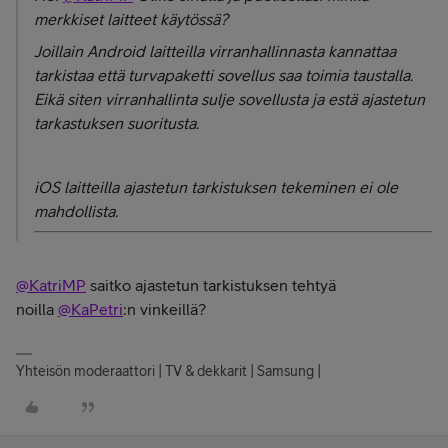
merkkiset laitteet käytössä?
Joillain Android laitteilla virranhallinnasta kannattaa
tarkistaa että turvapaketti sovellus saa toimia taustalla.
Eikä siten virranhallinta sulje sovellusta ja estä ajastetun
tarkastuksen suoritusta.
iOS laitteilla ajastetun tarkistuksen tekeminen ei ole
mahdollista.
@KatriMP
saitko ajastetun tarkistuksen tehtyä
noilla
@KaPetri
:n vinkeillä?
Yhteisön moderaattori | TV & dekkarit | Samsung |