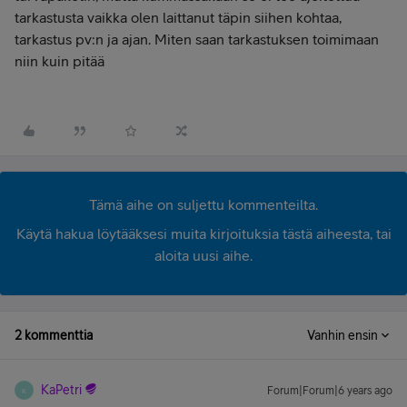
tarkastusta vaikka olen laittanut täpin siihen kohtaa,
tarkastus pv:n ja ajan. Miten saan tarkastuksen toimimaan
niin kuin pitää
Tämä aihe on suljettu kommenteilta.
Käytä hakua löytääksesi muita kirjoituksia tästä aiheesta, tai
aloita uusi aihe.
2 kommenttia
Vanhin ensin
KaPetri
Forum|Forum|6 years ago
K