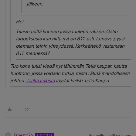
jälkeen.
Hei,
Tilasin teiltä koneen jossa tuuletin rätisee. Ostin
tarjouksesta kun niitä nyt on 8.11. asti. Lenovo pyysi
olemaan teihin yhteydessä. Kerkeättekö vastamaan
8.11. mennessä?
Tuo kone tulisi viedä nyt lähimmän Telia kaupan kautta
huoltoon, jossa voidaan tutkia, mistä rätinä mahdollisesti
johtuu.
Täältä linkistä
löydät kaikki Telia Kaupa
Ernesto76
ALOITTAJA
Forum|Forum|5 years ago
E