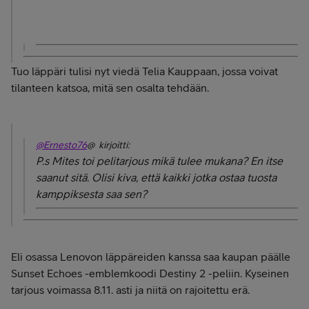
Tuo läppäri tulisi nyt viedä Telia Kauppaan, jossa voivat
tilanteen katsoa, mitä sen osalta tehdään.
@Ernesto76
@ kirjoitti:
P.s Mites toi pelitarjous mikä tulee mukana? En itse
saanut sitä. Olisi kiva, että kaikki jotka ostaa tuosta
kamppiksesta saa sen?
Eli osassa Lenovon läppäreiden kanssa saa kaupan päälle
Sunset Echoes -emblemkoodi Destiny 2 -peliin. Kyseinen
tarjous voimassa 8.11. asti ja niitä on rajoitettu erä.