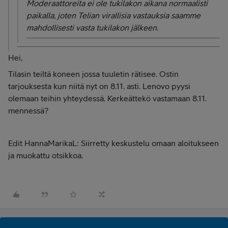
Moderaattoreita ei ole tukilakon aikana normaalisti
paikalla, joten Telian virallisia vastauksia saamme
mahdollisesti vasta tukilakon jälkeen.
Hei,
Tilasin teiltä koneen jossa tuuletin rätisee. Ostin
tarjouksesta kun niitä nyt on 8.11. asti. Lenovo pyysi
olemaan teihin yhteydessä. Kerkeättekö vastamaan 8.11.
mennessä?
Edit HannaMarikaL: Siirretty keskustelu omaan aloitukseen
ja muokattu otsikkoa.