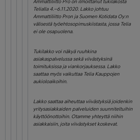
Ammattiliitto Pro on ilmoittanut tukilakosta
Telialla 4.–6.11.2020. Lakko johtuu
Ammattiliitto Pron ja Suomen Kotidata Oy:n
välisestä työehtosopimuskiistasta, jossa Telia
ei ole osapuolena.
Tukilakko voi näkyä ruuhkina
asiakaspalvelussa sekä viivästyksinä
toimituksissa ja viankorjauksessa. Lakko
saattaa myös vaikuttaa Telia Kauppojen
aukioloaikoihin.
Lakko saattaa aiheuttaa viivästyksiä joidenkin
yritysasiakkaiden palveluiden suunniteltuihin
käyttöönottoihin. Otamme yhteyttä niihin
asiakkaisiin, joita viivästykset koskevat.