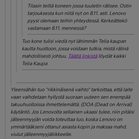
Tilasin teiltä koneen jossa tuuletin rätisee. Ostin
tarjouksesta kun niitä nyt on 8.11. asti. Lenovo
pyysi olemaan teihin yhteydessä. Kerkeättekö
vastamaan 8.11. mennessä?
Tuo kone tulisi viedä nyt lähimmän Telia kaupan
kautta huoltoon, jossa voidaan tutkia, mistä rätinä
mahdollisesti johtuu.
Täältä linkistä
löydät kaikki
Telia Kaupa
Yleensähän tuo "rikkinäisenä vaihto" tarkoittaa, että laite
vaan vaihdetaan hyllystä suoraan uuteen sen enempää
takuuhuolloissa ihmettelemättä. (DOA (Dead on Arrival)
käytäntö. Jos Lenovolta sellainen ukaasi tulee, niin pitäisi
jälleenmyyjän voida toteuttaa tuo, koska Lenovo on
ymmärtääkseni ottanut asiasta kopin ja maksaa mahd.
viulut jälleenmyyjäliikkeelle.