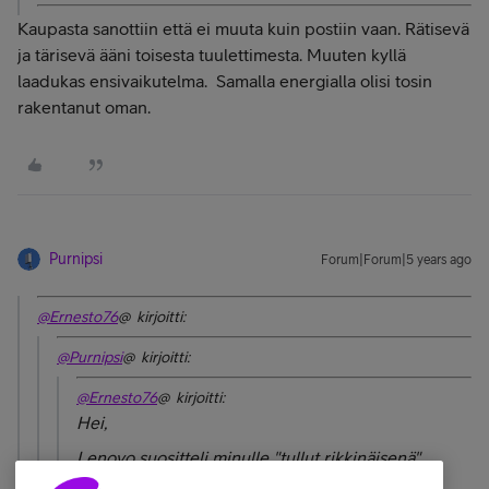
Kaupasta sanottiin että ei muuta kuin postiin vaan. Rätisevä
ja tärisevä ääni toisesta tuulettimesta. Muuten kyllä
laadukas ensivaikutelma. Samalla energialla olisi tosin
rakentanut oman.
Purnipsi
Forum|Forum|5 years ago
@Ernesto76
@ kirjoitti:
@Purnipsi
@ kirjoitti:
@Ernesto76
@ kirjoitti:
Hei,
Lenovo suositteli minulle "tullut rikkinäisenä"
vaihtoa. Koneen halvin osa aiheuttaa armotonta