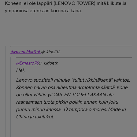
Koneeni ei ole läppäri (LENOVO TOWER) mitä kiikutella
ympäriinsä etenkään korona aikana.
@HannaMarikaL
@ kirjoitti:
@Ernesto76
@ kirjoitti:
Hei,
Lenovo suositteli minulle "tullut rikkinäisenä" vaihtoa.
Koneen halvin osa aiheuttaa armotonta säätöä. Kone
on ollut vähän yli 24h. EN TODELLAKAAN ala
raahaamaan tuota pitkin poikin ennen kuin joku
puhuu minun kanssa. O tempora o mores. Made in
China ja tukilakot.