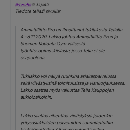
@TeroRe
@ kirjoitti:
Tiedote telia.fi sivuilla:
Ammattiliitto Pro on ilmoittanut tukilakosta Telialla
4.–6.11.2020. Lakko johtuu Ammattiliitto Pron ja
Suomen Kotidata Oy:n välisestä
työehtosopimuskiistasta, jossa Telia ei ole
osapuolena.
Tukilakko voi näkyä ruuhkina asiakaspalvelussa
sekä viivästyksinä toimituksissa ja viankorjauksessa.
Lakko saattaa myös vaikuttaa Telia Kauppojen
aukioloaikoihin.
Lakko saattaa aiheuttaa viivästyksiä joidenkin
yritysasiakkaiden palveluiden suunniteltuihin
käyttöönottoihin. Otamme yhteyttä niihin