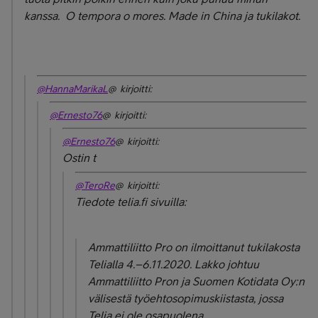
kanssa. O tempora o mores. Made in China ja tukilakot.
@HannaMarikaL
@ kirjoitti:
@Ernesto76
@ kirjoitti:
@Ernesto76
@ kirjoitti:
Ostin t
@TeroRe
@ kirjoitti:
Tiedote telia.fi sivuilla:
Ammattiliitto Pro on ilmoittanut tukilakosta
Telialla 4.–6.11.2020. Lakko johtuu
Ammattiliitto Pron ja Suomen Kotidata Oy:n
välisestä työehtosopimuskiistasta, jossa
Telia ei ole osapuolena.