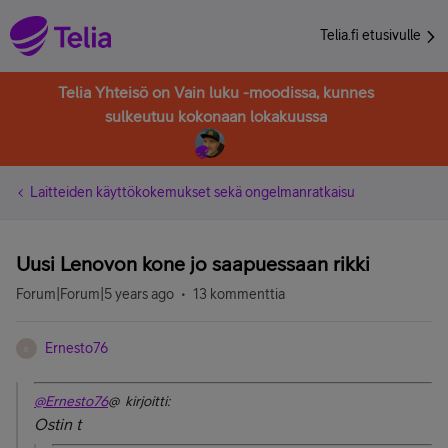
Telia.fi etusivulle
Telia Yhteisö on Vain luku -moodissa, kunnes
sulkeutuu kokonaan lokakuussa
Laitteiden käyttökokemukset sekä ongelmanratkaisu
Uusi Lenovon kone jo saapuessaan rikki
Forum|Forum|5 years ago
13 kommenttia
Ernesto76
E
@Ernesto76
@ kirjoitti:
Ostin t