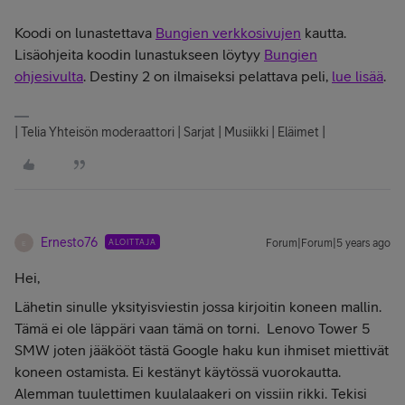
Koodi on lunastettava
Bungien verkkosivujen
kautta.
Lisäohjeita koodin lunastukseen löytyy
Bungien
ohjesivulta
. Destiny 2 on ilmaiseksi pelattava peli,
lue lisää
.
| Telia Yhteisön moderaattori | Sarjat | Musiikki | Eläimet |
Ernesto76
ALOITTAJA
Forum|Forum|5 years ago
E
Hei,
Lähetin sinulle yksityisviestin jossa kirjoitin koneen mallin.
Tämä ei ole läppäri vaan tämä on torni. Lenovo Tower 5
SMW joten jääkööt tästä Google haku kun ihmiset miettivät
koneen ostamista. Ei kestänyt käytössä vuorokautta.
Alemman tuulettimen kuulalaakeri on vissiin rikki. Tekisi