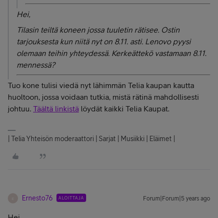
Hei,
Tilasin teiltä koneen jossa tuuletin rätisee. Ostin
tarjouksesta kun niitä nyt on 8.11. asti. Lenovo pyysi
olemaan teihin yhteydessä. Kerkeättekö vastamaan 8.11.
mennessä?
Tuo kone tulisi viedä nyt lähimmän Telia kaupan kautta
huoltoon, jossa voidaan tutkia, mistä rätinä mahdollisesti
johtuu.
Täältä linkistä
löydät kaikki Telia Kaupat.
| Telia Yhteisön moderaattori | Sarjat | Musiikki | Eläimet |
Ernesto76
ALOITTAJA
Forum|Forum|5 years ago
E
Hei,