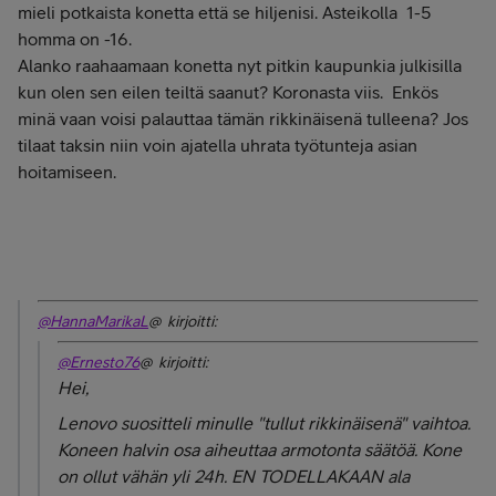
mieli potkaista konetta että se hiljenisi. Asteikolla 1-5
homma on -16.
Alanko raahaamaan konetta nyt pitkin kaupunkia julkisilla
kun olen sen eilen teiltä saanut? Koronasta viis. Enkös
minä vaan voisi palauttaa tämän rikkinäisenä tulleena? Jos
tilaat taksin niin voin ajatella uhrata työtunteja asian
hoitamiseen.
@HannaMarikaL
@ kirjoitti:
@Ernesto76
@ kirjoitti:
Hei,
Lenovo suositteli minulle "tullut rikkinäisenä" vaihtoa.
Koneen halvin osa aiheuttaa armotonta säätöä. Kone
on ollut vähän yli 24h. EN TODELLAKAAN ala