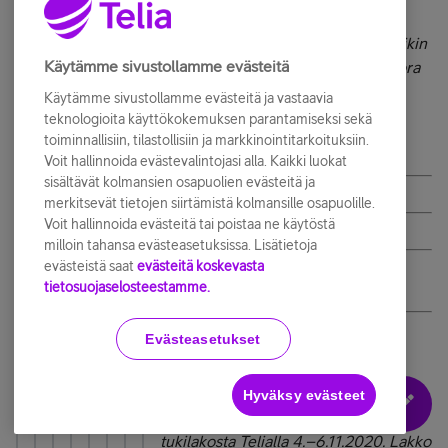
säätöä. Kone on ollut vähän yli 24h. EN
TODELLAKAAN ala raahaamaan tuota pitkin poikin
Käytämme sivustollamme evästeitä
ennen kuin joku puhuu minun kanssa. O tempora
o mores. Made in China ja tukilakot.
Käytämme sivustollamme evästeitä ja vastaavia
teknologioita käyttökokemuksen parantamiseksi sekä
toiminnallisiin, tilastollisiin ja markkinointitarkoituksiin.
Voit hallinnoida evästevalintojasi alla. Kaikki luokat
sisältävät kolmansien osapuolien evästeitä ja
@HannaMarikaL
@ kirjoitti:
merkitsevät tietojen siirtämistä kolmansille osapuolille.
Voit hallinnoida evästeitä tai poistaa ne käytöstä
@Ernesto76
@ kirjoitti:
milloin tahansa evästeasetuksissa. Lisätietoja
evästeistä saat
evästeitä koskevasta
@Ernesto76
@ kirjoitti:
tietosuojaselosteestamme.
Ostin t
@TeroRe
@ kirjoitti:
Evästeasetukset
Tiedote telia.fi sivuilla:
Hyväksy evästeet
Ammattiliitto Pro on ilmoittanut
tukilakosta Telialla 4.–6.11.2020. Lakko