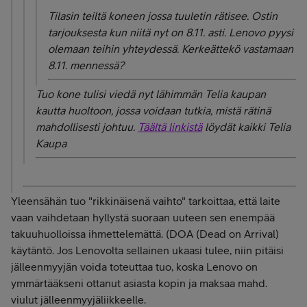
Tilasin teiltä koneen jossa tuuletin rätisee. Ostin
tarjouksesta kun niitä nyt on 8.11. asti. Lenovo pyysi
olemaan teihin yhteydessä. Kerkeättekö vastamaan
8.11. mennessä?
Tuo kone tulisi viedä nyt lähimmän Telia kaupan
kautta huoltoon, jossa voidaan tutkia, mistä rätinä
mahdollisesti johtuu.
Täältä linkistä
löydät kaikki Telia
Kaupa
Yleensähän tuo "rikkinäisenä vaihto" tarkoittaa, että laite
vaan vaihdetaan hyllystä suoraan uuteen sen enempää
takuuhuolloissa ihmettelemättä. (DOA (Dead on Arrival)
käytäntö. Jos Lenovolta sellainen ukaasi tulee, niin pitäisi
jälleenmyyjän voida toteuttaa tuo, koska Lenovo on
ymmärtääkseni ottanut asiasta kopin ja maksaa mahd.
viulut jälleenmyyjäliikkeelle.