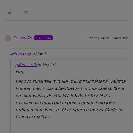
Ernesto76
ALOITTAJA
Forum|Forum|5 years ago
E
@Purnipsi
@ kirjoitti:
@Ernesto76
@ kirjoitti:
Hei,
Lenovo suositteli minulle "tullut rikkinäisenä" vaihtoa.
Koneen halvin osa aiheuttaa armotonta säätöä. Kone
on ollut vähän yli 24h. EN TODELLAKAAN ala
raahaamaan tuota pitkin poikin ennen kuin joku
puhuu minun kanssa. O tempora o mores. Made in
China ja tukilakot.