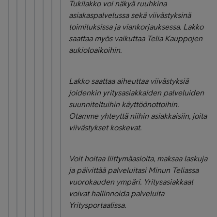
Tukilakko voi näkyä ruuhkina
asiakaspalvelussa sekä viivästyksinä
toimituksissa ja viankorjauksessa. Lakko
saattaa myös vaikuttaa Telia Kauppojen
aukioloaikoihin.
Lakko saattaa aiheuttaa viivästyksiä
joidenkin yritysasiakkaiden palveluiden
suunniteltuihin käyttöönottoihin.
Otamme yhteyttä niihin asiakkaisiin, joita
viivästykset koskevat.
Voit hoitaa liittymäasioita, maksaa laskuja
ja päivittää palveluitasi Minun Teliassa
vuorokauden ympäri. Yritysasiakkaat
voivat hallinnoida palveluita
Yritysportaalissa.