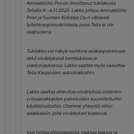
Ammattiliitto Pro on ilmoittanut tukilakosta
Telialla 4.–6.11.2020. Lakko johtuu Ammattiliitto
Pron ja Suomen Kotidata Oy:n välisestä
työehtosopimuskiistasta, jossa Telia ei ole
osapuolena.
Tukilakko voi näkyä ruuhkina asiakaspalvelussa
sekä viivästyksinä toimituksissa ja
viankorjauksessa. Lakko saattaa myös vaikuttaa
Telia Kauppojen aukioloaikoihin.
Lakko saattaa aiheuttaa viivästyksiä joidenkin
yritysasiakkaiden palveluiden suunniteltuihin
käyttöönottoihin. Otamme yhteyttä niihin
asiakkaisiin, joita viivästykset koskevat.
Voit hoitaa liittymäasioita, maksaa laskuja ja