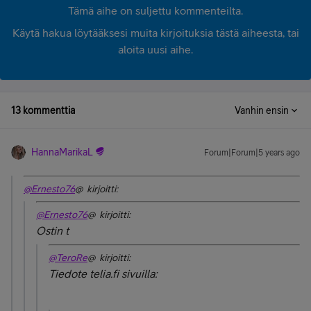
Tämä aihe on suljettu kommenteilta.
Käytä hakua löytääksesi muita kirjoituksia tästä aiheesta, tai
aloita uusi aihe.
13 kommenttia
Vanhin ensin
HannaMarikaL
Forum|Forum|5 years ago
@Ernesto76
@ kirjoitti:
@Ernesto76
@ kirjoitti:
Ostin t
@TeroRe
@ kirjoitti:
Tiedote telia.fi sivuilla: