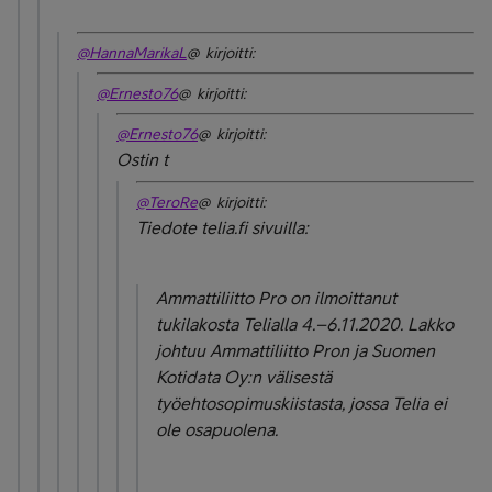
@HannaMarikaL
@ kirjoitti:
@Ernesto76
@ kirjoitti:
@Ernesto76
@ kirjoitti:
Ostin t
@TeroRe
@ kirjoitti:
Tiedote telia.fi sivuilla:
Ammattiliitto Pro on ilmoittanut
tukilakosta Telialla 4.–6.11.2020. Lakko
johtuu Ammattiliitto Pron ja Suomen
Kotidata Oy:n välisestä
työehtosopimuskiistasta, jossa Telia ei
ole osapuolena.