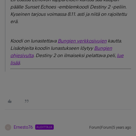
päälle Sunset Echoes -emblemkoodi Destiny 2 -peliin.
Kyseinen tarjous voimassa 8.11. asti ja niitä on rajoitettu
erä.
Koodi on lunastettava
Bungien verkkosivujen
kautta.
Lisäohjeita koodin lunastukseen löytyy
Bungien
ohjesivulta
. Destiny 2 on ilmaiseksi pelattava peli,
lue
lisää
.
Ernesto76
ALOITTAJA
Forum|Forum|5 years ago
E