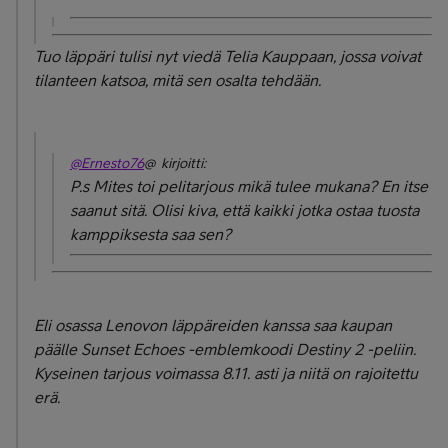
Tuo läppäri tulisi nyt viedä Telia Kauppaan, jossa voivat
tilanteen katsoa, mitä sen osalta tehdään.
@Ernesto76
@ kirjoitti:
P.s Mites toi pelitarjous mikä tulee mukana? En itse
saanut sitä. Olisi kiva, että kaikki jotka ostaa tuosta
kamppiksesta saa sen?
Eli osassa Lenovon läppäreiden kanssa saa kaupan
päälle Sunset Echoes -emblemkoodi Destiny 2 -peliin.
Kyseinen tarjous voimassa 8.11. asti ja niitä on rajoitettu
erä.