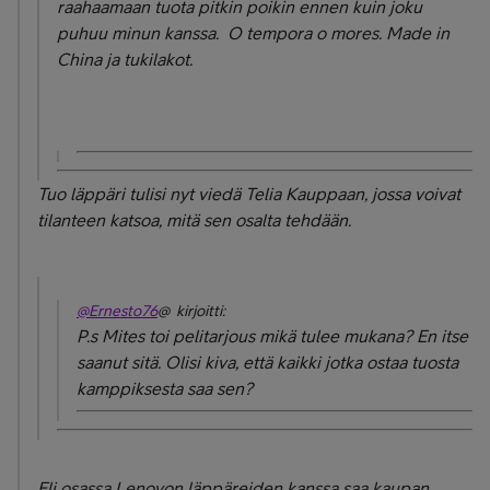
raahaamaan tuota pitkin poikin ennen kuin joku
puhuu minun kanssa. O tempora o mores. Made in
China ja tukilakot.
Tuo läppäri tulisi nyt viedä Telia Kauppaan, jossa voivat
tilanteen katsoa, mitä sen osalta tehdään.
@Ernesto76
@ kirjoitti:
P.s Mites toi pelitarjous mikä tulee mukana? En itse
saanut sitä. Olisi kiva, että kaikki jotka ostaa tuosta
kamppiksesta saa sen?
Eli osassa Lenovon läppäreiden kanssa saa kaupan