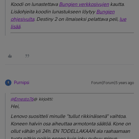
Koodi on lunastettava
Bungien verkkosivujen
kautta.
Lisäohjeita koodin lunastukseen löytyy
Bungien
ohjesivulta
. Destiny 2 on ilmaiseksi pelattava peli,
lue
lisää
.
Purnipsi
Forum|Forum|5 years ago
@Ernesto76
@ kirjoitti:
Hei,
Lenovo suositteli minulle "tullut rikkinäisenä" vaihtoa.
Koneen halvin osa aiheuttaa armotonta säätöä. Kone on
ollut vähän yli 24h. EN TODELLAKAAN ala raahaamaan
tuota pitkin poikin ennen kuin joku puhuu minun