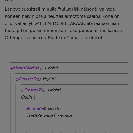
Lenovo suositteli minulle "tullut rikkinäisenä" vaihtoa.
Koneen halvin osa aiheuttaa armotonta säätöä. Kone on
ollut vähän yli 24h. EN TODELLAKAAN ala raahaamaan
tuota pitkin poikin ennen kuin joku puhuu minun kanssa.
O tempora o mores. Made in China ja tukilakot.
@HannaMarikaL
@ kirjoitti:
@Ernesto76
@ kirjoitti:
@Ernesto76
@ kirjoitti:
Ostin t
@TeroRe
@ kirjoitti:
Tiedote telia.fi sivuilla: