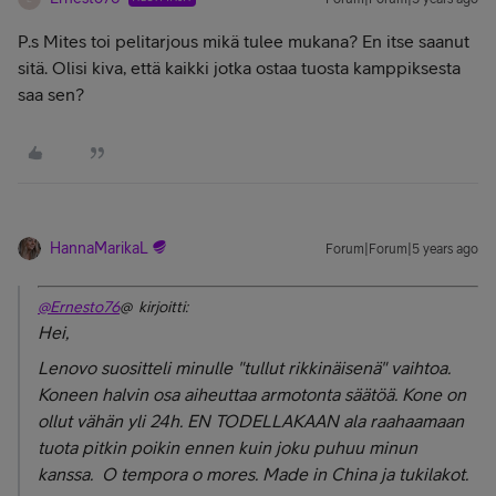
P.s Mites toi pelitarjous mikä tulee mukana? En itse saanut
sitä. Olisi kiva, että kaikki jotka ostaa tuosta kamppiksesta
saa sen?
HannaMarikaL
Forum|Forum|5 years ago
@Ernesto76
@ kirjoitti:
Hei,
Lenovo suositteli minulle "tullut rikkinäisenä" vaihtoa.
Koneen halvin osa aiheuttaa armotonta säätöä. Kone on
ollut vähän yli 24h. EN TODELLAKAAN ala raahaamaan
tuota pitkin poikin ennen kuin joku puhuu minun
kanssa. O tempora o mores. Made in China ja tukilakot.