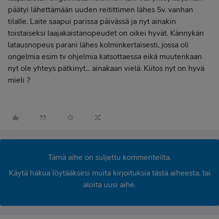
päätyi lähettämään uuden reitittimen lähes 5v. vanhan
tilalle. Laite saapui parissa päivässä ja nyt ainakin
toistaiseksi laajakaistanopeudet on oikei hyvät. Kännykän
latausnopeus parani lähes kolminkertaisesti, jossa oli
ongelmia esim tv ohjelmia katsottaessa eikä muutenkaan
nyt ole yhteys pätkinyt... ainakaan vielä. Kiitos nyt on hyvä
mieli ?
Tämä aihe on suljettu kommenteilta.
Käytä hakua löytääksesi muita kirjoituksia tästä aiheesta, tai
aloita uusi aihe.