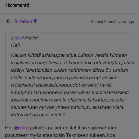
1 kommentti
TuizeKoo
Forum|Forum|8 years ago
@rekyl
kirjoitti:
Hei!
Haluan kiittää asiakaspalvelua. Laitoin viestiä kiinteän
laajakaistan ongelmista. Tekninen tuki otti yhteyttä ja hän
päätyi lähettämään uuden reitittimen lähes 5v. vanhan
tilalle. Laite saapui parissa päivässä ja nyt ainakin
toistaiseksi laajakaistanopeudet on oikei hyvät.
Kännykän latausnopeus parani lähes kolminkertaisesti,
jossa oli ongelmia esim tv ohjelmia katsottaessa eikä
muutenkaan nyt ole yhteys pätkinyt... ainakaan vielä.
Kiitos nyt on hyvä mieli ?
Hei
@rekyl
ja kiitos palautteesta! Ihan superia! Vien
palautteen myös eteenpäin Tekniseen tukeen. Iloa