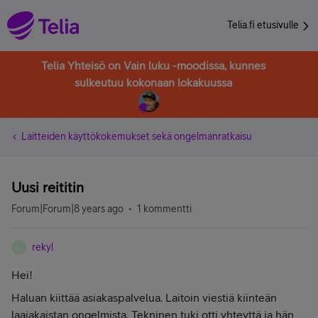
Telia.fi etusivulle
Telia Yhteisö on Vain luku -moodissa, kunnes
sulkeutuu kokonaan lokakuussa
Laitteiden käyttökokemukset sekä ongelmanratkaisu
Uusi reititin
Forum|Forum|8 years ago
1 kommentti
rekyl
R
Hei!
Haluan kiittää asiakaspalvelua. Laitoin viestiä kiinteän
laajakaistan ongelmista. Tekninen tuki otti yhteyttä ja hän