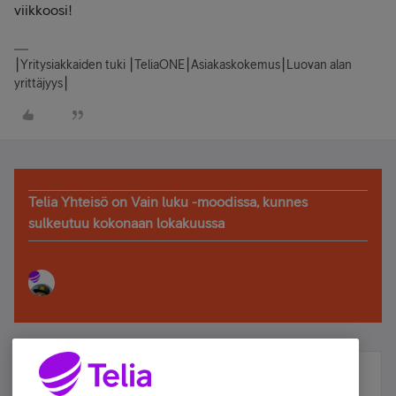
viikkoosi!
⎮Yritysiakkaiden tuki ⎮TeliaONE⎮Asiakaskokemus⎮Luovan alan
yrittäjyys⎮
Telia Yhteisö on Vain luku -moodissa, kunnes
sulkeutuu kokonaan lokakuussa
Älä jää paitsi – osallistu ja voita!