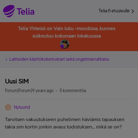
Telia.fi etusivulle
Telia Yhteisö on Vain luku -moodissa, kunnes
sulkeutuu kokonaan lokakuussa
Laitteiden käyttökokemukset sekä ongelmanratkaisu
Uusi SIM
Forum|Forum|9 years ago
5 kommenttia
Nyluund
N
Tarvitsen vakuutukseen puhelimen häviämis tapauksen
takia sim kortin jonkin avaus todistuksen... mikä se on?