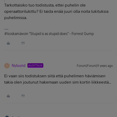
Tarkottaisiko tuo todistusta, ettei puhelin ole
operaattorilukittu? Ei taida enää juuri olla noita lukituksia
puhelimissa.
#koskamävoin "Stupid is as stupid does" - Forrest Gump
Nyluund
ALOITTAJA
Forum|Forum|9 years ago
N
Ei vaan siis todistuksen siitä että puhelimen häviämisen
takia olen joutunut hakemaan uuden sim kortin liikkeestä...