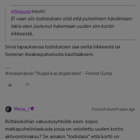
@Nyluund
kirjoitti:
Ei vaan siis todistuksen siitä että puhelimen häviämisen
takia olen joutunut hakemaan uuden sim kortin
liikkeestä...
Siinä tapauksessa todistuksen saa sieltä liikkeestä tai
Soneran Asiakaspalvelusta käsittääkseni.
#koskamävoin "Stupid is as stupid does" - Forrest Gump
Merja_J
Forum|Forum|9 years ago
Riittäisiköhän vakuutusyhtiölle esim. kopio
matkapuhelinlaskusta jossa on veloitettu uuden kortin
aktivointimaksu? Se ainakin "todistaisi" että kortti on