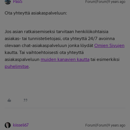
PasiS
Forum|Forum|9 years ago
Ota yhteyttä asiakaspalveluun:
Jos asian ratkaisemiseksi tarvitaan henkilökohtaisia
asiakas- tai tunnistetietojasi, ota yhteyttä 24/7 avoinna
olevaan chat-asiakaspalveluun jonka löydät
Omien Sivujen
kautta. Tai vaihtoehtoisesti ota yhteyttä
asiakaspalveluun
muiden kanavien kautta
tai esimerkiksi
puhelimitse
.
kiisseli67
Forum|Forum|9 years ago