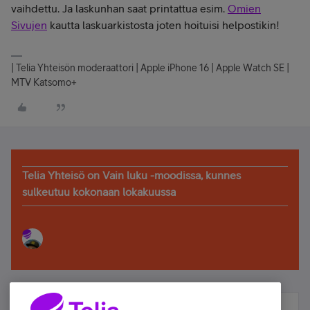
vaihdettu. Ja laskunhan saat printattua esim.
Omien
Sivujen
kautta laskuarkistosta joten hoituisi helpostikin!
| Telia Yhteisön moderaattori | Apple iPhone 16 | Apple Watch SE |
MTV Katsomo+
Telia Yhteisö on Vain luku -moodissa, kunnes
sulkeutuu kokonaan lokakuussa