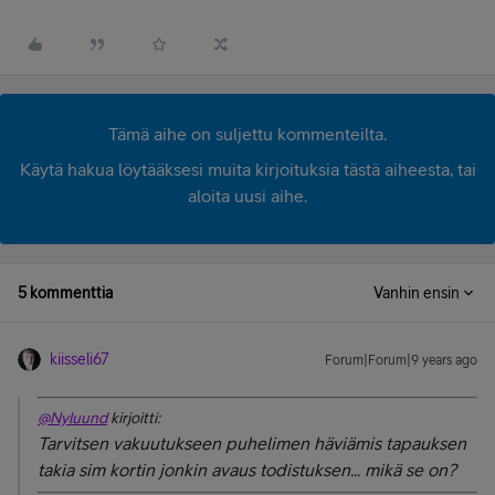
Tämä aihe on suljettu kommenteilta.
Käytä hakua löytääksesi muita kirjoituksia tästä aiheesta, tai
aloita uusi aihe.
5 kommenttia
Vanhin ensin
kiisseli67
Forum|Forum|9 years ago
@Nyluund
kirjoitti:
Tarvitsen vakuutukseen puhelimen häviämis tapauksen
takia sim kortin jonkin avaus todistuksen... mikä se on?