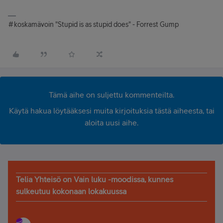
#koskamävoin "Stupid is as stupid does" - Forrest Gump
Tämä aihe on suljettu kommenteilta.
Käytä hakua löytääksesi muita kirjoituksia tästä aiheesta, tai
aloita uusi aihe.
Telia Yhteisö on Vain luku -moodissa, kunnes
sulkeutuu kokonaan lokakuussa