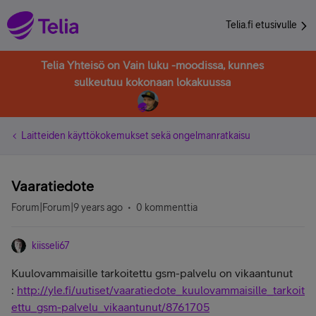
Telia.fi etusivulle
Telia Yhteisö on Vain luku -moodissa, kunnes
sulkeutuu kokonaan lokakuussa
Laitteiden käyttökokemukset sekä ongelmanratkaisu
Vaaratiedote
Forum|Forum|9 years ago
0 kommenttia
kiisseli67
Kuulovammaisille tarkoitettu gsm-palvelu on vikaantunut
:
http://yle.fi/uutiset/vaaratiedote_kuulovammaisille_tarkoit
ettu_gsm-palvelu_vikaantunut/8761705