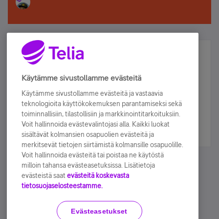
Älä jää paitsi – osallistu ja voita!
Tilaa Telian uutiskirje ja olet mukana arvonnassa.
Käytämme sivustollamme evästeitä
Samalla saat parhaat asiakasedut suoraan
Käytämme sivustollamme evästeitä ja vastaavia
sähköpostiisi.
teknologioita käyttökokemuksen parantamiseksi sekä
toiminnallisiin, tilastollisiin ja markkinointitarkoituksiin.
Voit hallinnoida evästevalintojasi alla. Kaikki luokat
Tilaa nyt
sisältävät kolmansien osapuolien evästeitä ja
merkitsevät tietojen siirtämistä kolmansille osapuolille.
Voit hallinnoida evästeitä tai poistaa ne käytöstä
milloin tahansa evästeasetuksissa. Lisätietoja
evästeistä saat
evästeitä koskevasta
tietosuojaselosteestamme.
Käyttöehdot
Accessibility statement
Evästeasetukset