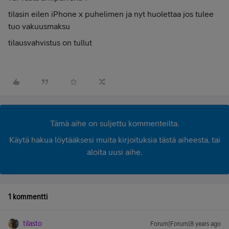
tilasin eilen iPhone x puhelimen ja nyt huolettaa jos tulee
tuo vakuusmaksu
tilausvahvistus on tullut
Tämä aihe on suljettu kommenteilta.
Käytä hakua löytääksesi muita kirjoituksia tästä aiheesta, tai
aloita uusi aihe.
1 kommentti
tilasto
Forum|Forum|8 years ago