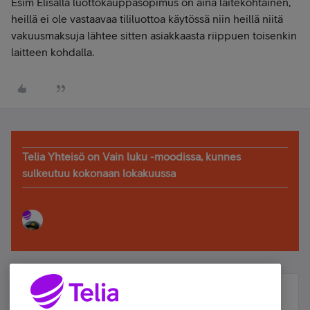
Esim Elisalla luottokauppasopimus on aina laitekohtainen,
heillä ei ole vastaavaa tililuottoa käytössä niin heillä niitä
vakuusmaksuja lähtee sitten asiakkaasta riippuen toisenkin
laitteen kohdalla.
Telia Yhteisö on Vain luku -moodissa, kunnes
sulkeutuu kokonaan lokakuussa
Älä jää paitsi – osallistu ja voita!