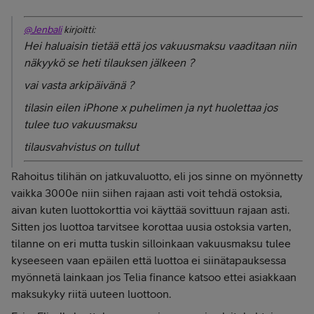
@Jenbali
kirjoitti:
Hei haluaisin tietää että jos vakuusmaksu vaaditaan niin
näkyykö se heti tilauksen jälkeen ?
vai vasta arkipäivänä ?
tilasin eilen iPhone x puhelimen ja nyt huolettaa jos
tulee tuo vakuusmaksu
tilausvahvistus on tullut
Rahoitus tilihän on jatkuvaluotto, eli jos sinne on myönnetty
vaikka 3000e niin siihen rajaan asti voit tehdä ostoksia,
aivan kuten luottokorttia voi käyttää sovittuun rajaan asti.
Sitten jos luottoa tarvitsee korottaa uusia ostoksia varten,
tilanne on eri mutta tuskin silloinkaan vakuusmaksu tulee
kyseeseen vaan epäilen että luottoa ei siinätapauksessa
myönnetä lainkaan jos Telia finance katsoo ettei asiakkaan
maksukyky riitä uuteen luottoon.