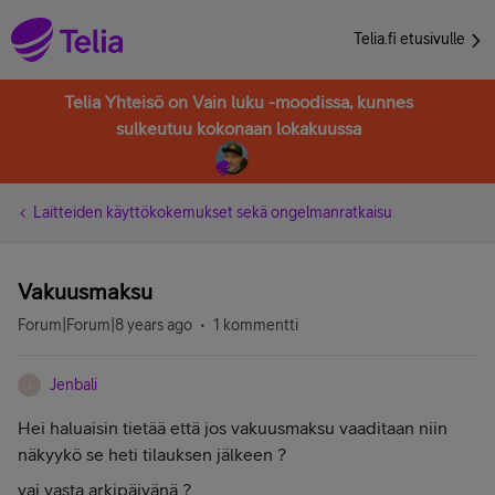
Telia.fi etusivulle
Telia Yhteisö on Vain luku -moodissa, kunnes
sulkeutuu kokonaan lokakuussa
Laitteiden käyttökokemukset sekä ongelmanratkaisu
Vakuusmaksu
Forum|Forum|8 years ago
1 kommentti
Jenbali
J
Hei haluaisin tietää että jos vakuusmaksu vaaditaan niin
näkyykö se heti tilauksen jälkeen ?
vai vasta arkipäivänä ?