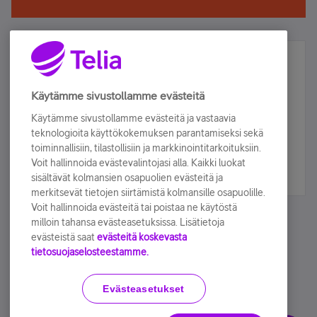
Älä jää paitsi – osallistu ja voita!
Tilaa Telian uutiskirje ja olet mukana arvonnassa.
Käytämme sivustollamme evästeitä
Samalla saat parhaat asiakasedut suoraan
Käytämme sivustollamme evästeitä ja vastaavia
sähköpostiisi.
teknologioita käyttökokemuksen parantamiseksi sekä
toiminnallisiin, tilastollisiin ja markkinointitarkoituksiin.
Voit hallinnoida evästevalintojasi alla. Kaikki luokat
Tilaa nyt
sisältävät kolmansien osapuolien evästeitä ja
merkitsevät tietojen siirtämistä kolmansille osapuolille.
Voit hallinnoida evästeitä tai poistaa ne käytöstä
milloin tahansa evästeasetuksissa. Lisätietoja
evästeistä saat
evästeitä koskevasta
tietosuojaselosteestamme.
Käyttöehdot
Accessibility statement
Evästeasetukset