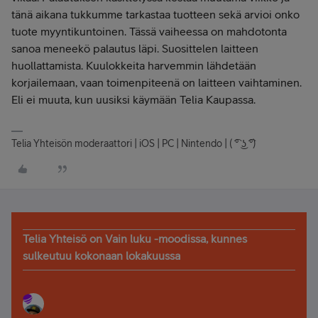
tänä aikana tukkumme tarkastaa tuotteen sekä arvioi onko
tuote myyntikuntoinen. Tässä vaiheessa on mahdotonta
sanoa meneekö palautus läpi. Suosittelen laitteen
huollattamista. Kuulokkeita harvemmin lähdetään
korjailemaan, vaan toimenpiteenä on laitteen vaihtaminen.
Eli ei muuta, kun uusiksi käymään Telia Kaupassa.
Telia Yhteisön moderaattori | iOS | PC | Nintendo | ( ͡° ͜ʖ ͡°)
Telia Yhteisö on Vain luku -moodissa, kunnes
sulkeutuu kokonaan lokakuussa