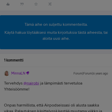
Tämä aihe on suljettu kommenteilta.
Käytä hakua löytääksesi muita kirjoituksia tästä aiheesta, tai
aloita uusi aihe.
1 kommentti
MinnaLN
Forum|Forum|6 years ago
Tervehdys
@nairobi
ja lämpimästi tervetuloa
Yhteisöömme!
Onpas harmillista, että Airpodseissasi oli alusta saakka
vikaa. Palautuksen käsittelyssä kestää muutama viikko ja