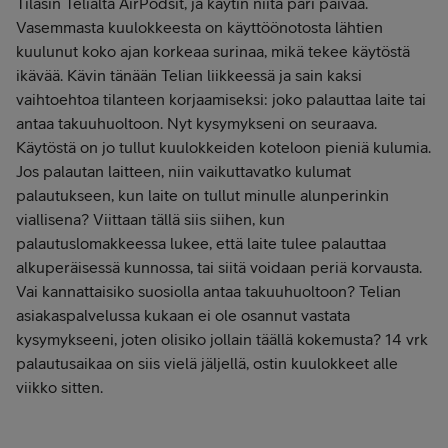
Tilasin Telialta AirPodsit, ja käytin niitä pari päivää.
Vasemmasta kuulokkeesta on käyttöönotosta lähtien
kuulunut koko ajan korkeaa surinaa, mikä tekee käytöstä
ikävää. Kävin tänään Telian liikkeessä ja sain kaksi
vaihtoehtoa tilanteen korjaamiseksi: joko palauttaa laite tai
antaa takuuhuoltoon. Nyt kysymykseni on seuraava.
Käytöstä on jo tullut kuulokkeiden koteloon pieniä kulumia.
Jos palautan laitteen, niin vaikuttavatko kulumat
palautukseen, kun laite on tullut minulle alunperinkin
viallisena? Viittaan tällä siis siihen, kun
palautuslomakkeessa lukee, että laite tulee palauttaa
alkuperäisessä kunnossa, tai siitä voidaan periä korvausta.
Vai kannattaisiko suosiolla antaa takuuhuoltoon? Telian
asiakaspalvelussa kukaan ei ole osannut vastata
kysymykseeni, joten olisiko jollain täällä kokemusta? 14 vrk
palautusaikaa on siis vielä jäljellä, ostin kuulokkeet alle
viikko sitten.