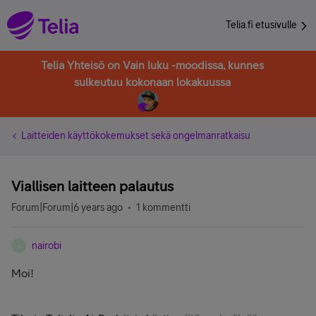
Telia.fi etusivulle
Telia Yhteisö on Vain luku -moodissa, kunnes
sulkeutuu kokonaan lokakuussa
Laitteiden käyttökokemukset sekä ongelmanratkaisu
Viallisen laitteen palautus
Forum|Forum|6 years ago
1 kommentti
nairobi
N
Moi!