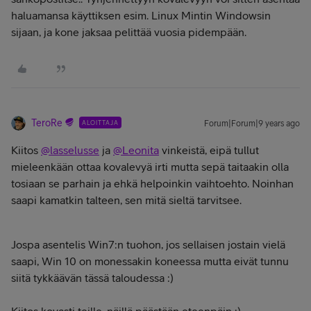
haluamansa käyttiksen esim. Linux Mintin Windowsin
sijaan, ja kone jaksaa pelittää vuosia pidempään.
TeroRe
ALOITTAJA
Forum|Forum|9 years ago
Kiitos
@lasselusse
ja
@Leonita
vinkeistä, eipä tullut
mieleenkään ottaa kovalevyä irti mutta sepä taitaakin olla
tosiaan se parhain ja ehkä helpoinkin vaihtoehto. Noinhan
saapi kamatkin talteen, sen mitä sieltä tarvitsee.
Jospa asentelis Win7:n tuohon, jos sellaisen jostain vielä
saapi, Win 10 on monessakin koneessa mutta eivät tunnu
siitä tykkäävän tässä taloudessa :)