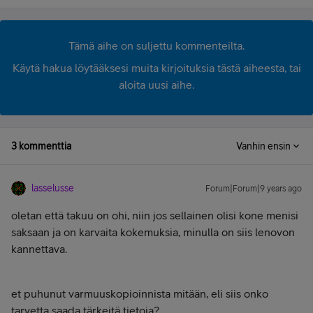
Tämä aihe on suljettu kommenteilta.
Käytä hakua löytääksesi muita kirjoituksia tästä aiheesta, tai
aloita uusi aihe.
3 kommenttia
Vanhin ensin
lasselusse
Forum|Forum|9 years ago
oletan että takuu on ohi, niin jos sellainen olisi kone menisi
saksaan ja on karvaita kokemuksia, minulla on siis lenovon
kannettava.
et puhunut varmuuskopioinnista mitään, eli siis onko
tarvetta saada tärkeitä tietoja?