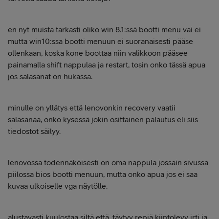
en nyt muista tarkasti oliko win 8.1:ssä bootti menu vai ei
mutta win10:ssa bootti menuun ei suoranaisesti pääse
ollenkaan, koska kone boottaa niin valikkoon pääsee
painamalla shift nappulaa ja restart, tosin onko tässä apua
jos salasanat on hukassa.
minulle on yllätys että lenovonkin recovery vaatii
salasanaa, onko kysessä jokin osittainen palautus eli siis
tiedostot säilyy.
lenovossa todennäköisesti on oma nappula jossain sivussa
piilossa bios bootti menuun, mutta onko apua jos ei saa
kuvaa ulkoiselle vga näytölle.
alustavasti kuulostaa siltä että, täytyy repiä kiintolevy irti ja