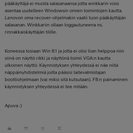
pääkäyttäjä ei muista salasanaansa jotta winkkarin voisi
asentaa uudelleen Windowsin omien toimintojen kautta.
Lenovon oma recover-ohjelmakin vaatii tuon pääkäyttäjän
salasanan. Winkkariin ollaan loggautuneena ns.
rinnakkaiskäyttäjän tilille.
Koneessa tosiaan Win 8.1 ja jotta ei olisi liian helppoa niin
siinä on näyttö rikki ja näyttönä toimii VGA:n kautta
ulkoinen näyttö. Käynnistyksen yhteydessä ei näe niitä
näppäinyhdistelmiä joilla pääsisi laitevalmistajan
boottiohjelmaan (vai miksi sitä kutsutaan). F8:n painaminen
käynnistyksen yhteydessä ei tee mitään.
Apuva :)