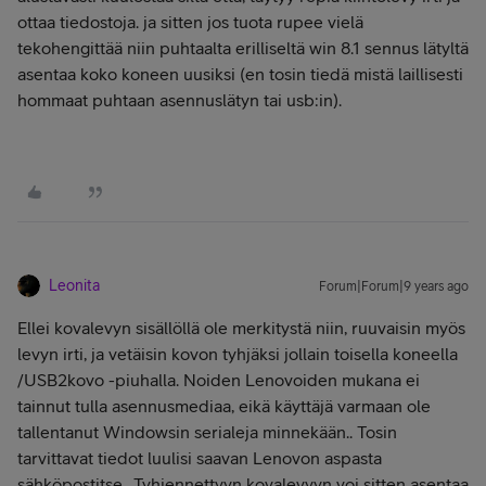
ottaa tiedostoja. ja sitten jos tuota rupee vielä
tekohengittää niin puhtaalta erilliseltä win 8.1 sennus lätyltä
asentaa koko koneen uusiksi (en tosin tiedä mistä laillisesti
hommaat puhtaan asennuslätyn tai usb:in).
Leonita
Forum|Forum|9 years ago
Ellei kovalevyn sisällöllä ole merkitystä niin, ruuvaisin myös
levyn irti, ja vetäisin kovon tyhjäksi jollain toisella koneella
/USB2kovo -piuhalla. Noiden Lenovoiden mukana ei
tainnut tulla asennusmediaa, eikä käyttäjä varmaan ole
tallentanut Windowsin serialeja minnekään.. Tosin
tarvittavat tiedot luulisi saavan Lenovon aspasta
sähköpostitse.. Tyhjennettyyn kovalevyyn voi sitten asentaa