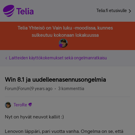
Telia.fi etusivulle
Telia Yhteisö on Vain luku -moodissa, kunnes
sulkeutuu kokonaan lokakuussa
Laitteiden käyttökokemukset sekä ongelmanratkaisu
Win 8.1 ja uudelleenasennusongelmia
Forum|Forum|9 years ago
3 kommenttia
TeroRe
Nyt on hyvät neuvot kalliit :)
Lenovon läppäri, pari vuotta vanha. Ongelma on se, että