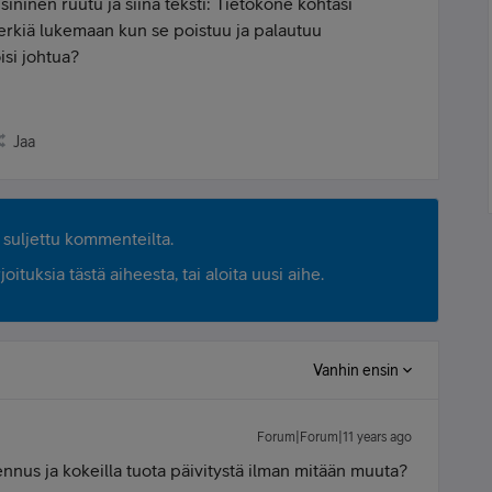
sininen ruutu ja siinä teksti: Tietokone kohtasi
erkiä lukemaan kun se poistuu ja palautuu
si johtua?
Jaa
suljettu kommenteilta.
ituksia tästä aiheesta, tai aloita uusi aihe.
Vanhin ensin
Forum|Forum|11 years ago
nus ja kokeilla tuota päivitystä ilman mitään muuta?