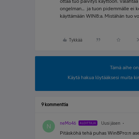
ottaa tuo päivitys käyttöön. Välähtää 
ongelman... ja tuon pidemmälle ei k
käyttämään WIN8:a. Mistähän tuo voi
Tykkää
Tämä aihe on 
Käytä hakua löytääksesi muita kirjo
9 kommenttia
neMo46
Uusi jäsen
ALOITTAJA
N
Pitäsköhä tehä puhas Win8Pro:n asen