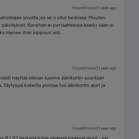
Forum|Forum|11 years ago
u valmistajan sivuilta jos se o ollut tiedossa. Muuten
 päivitykset. Konehan ei periaatteessa kaadu vaan ei
kka menee ihan loppuun asti.
Forum|Forum|11 years ago
koodi näyttäs olevan tuonne äänikortin suuntaan
. Täytyypä kokeilla poistaa tuo äänikortin ajuri ja
Forum|Forum|11 years ago
s 8 / 8.1 mukana tulee yleensä toimivat ajurit... jos