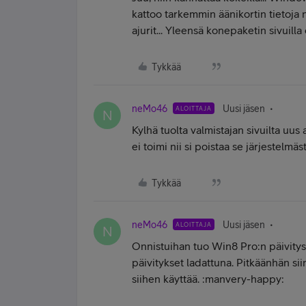
kattoo tarkemmin äänikortin tietoja 
ajurit... Yleensä konepaketin sivuilla 
Tykkää
neMo46
Uusi jäsen
ALOITTAJA
N
Kylhä tuolta valmistajan sivuilta uus a
ei toimi nii si poistaa se järjestelmästä
Tykkää
neMo46
Uusi jäsen
ALOITTAJA
N
Onnistuihan tuo Win8 Pro:n päivitys 
päivitykset ladattuna. Pitkäänhän s
siihen käyttää. :manvery-happy: