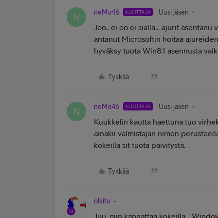
neMo46
Uusi jäsen
ALOITTAJA
N
Joo.. ei oo ei siällä... ajurit asentan
antanut Microsoftin hoitaa ajureiden
hyväksy tuota Win8.1 asennusta vai
Tykkää
neMo46
Uusi jäsen
ALOITTAJA
N
Kuukkelin kautta haettuna tuo virhe
ainakii valmistajan nimen perusteella
kokeilla sit tuota päivitystä.
Tykkää
olkitu
Juu, niin kannattaa kokeilla... Window