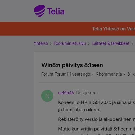
Telia Yhteisö on Va
Yhteisö
Foorumin etusivu
Laitteet & tarvikkeet
Win8:n päivitys 8:1:een
Forum|Forum|11 years ago
9 kommenttia
81 k
neMo46
Uusi jäsen
N
Koneeni o HP:n G5120sc ja siinä jä
ja toimii ihan oikein.
Rekisteröity versio ja alkuperäinen m
Mutta kun yritän päivittää 8:1:een nii