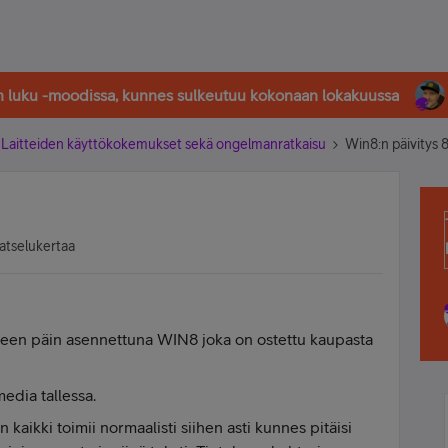
in luku -moodissa, kunnes sulkeutuu kokonaan lokakuussa
Laitteiden käyttökokemukset sekä ongelmanratkaisu
Win8:n päivitys 
atselukertaa
lkeen päin asennettuna WIN8 joka on ostettu kaupasta
edia tallessa.
n kaikki toimii normaalisti siihen asti kunnes pitäisi