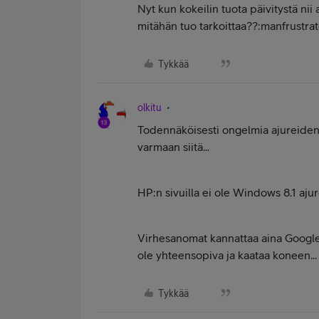
Nyt kun kokeilin tuota päivitystä n
mitähän tuo tarkoittaa??:manfrustra
Tykkää
olkitu
Todennäköisesti ongelmia ajureiden 
varmaan siitä...
HP:n sivuilla ei ole Windows 8.1 aju
Virhesanomat kannattaa aina Googlettaa
ole yhteensopiva ja kaataa koneen...
Tykkää