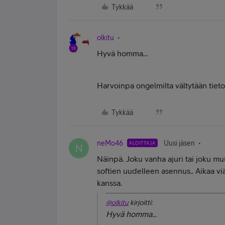
Tykkää
olkitu
Hyvä homma...
Harvoinpa ongelmilta vältytään tieto
Tykkää
neMo46
Uusi jäsen
ALOITTAJA
N
Näinpä. Joku vanha ajuri tai joku muu
softien uudelleen asennus.. Aikaa vi
kanssa.
@olkitu
kirjoitti:
Hyvä homma...