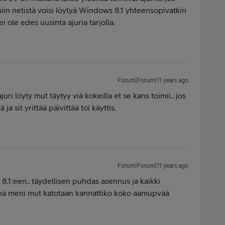
niin netistä voisi löytyä Windows 8.1 yhteensopivatkin
ei ole edes uusinta ajuria tarjolla.
Forum|Forum|11 years ago
juri löyty mut täytyy viä kokeilla et se kans toimii.. jos
 ja sit yrittää päivittää toi käyttis.
Forum|Forum|11 years ago
8.1:een.. täydellisen puhdas asennus ja kaikki
iinä meni mut katotaan kannattiko koko aamupvää