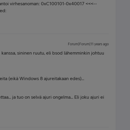
ii antoi virhesanoman: 0xC100101-0x40017 <<<--
ted:
Forum|Forum|11 years ago
kanssa, sininen ruutu, eli bsod lähemminkin johtuu
reita (eikä Windows 8 ajureitakaan edes)...
... ja tuo on selvä ajuri ongelma... Eli joku ajuri ei