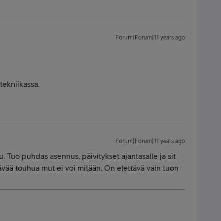
Forum|Forum|11 years ago
tekniikassa.
Forum|Forum|11 years ago
. Tuo puhdas asennus, päivitykset ajantasalle ja sit
ävää touhua mut ei voi mitään. On elettävä vain tuon