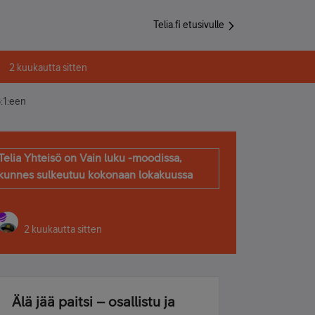
Telia.fi etusivulle
2 kuukautta sitten
8:1:een
Telia Yhteisö on Vain luku -moodissa,
kunnes sulkeutuu kokonaan lokakuussa
2 kuukautta sitten
Älä jää paitsi – osallistu ja