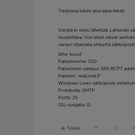
Tiedoissa lukee seuraava teksti:
Viestiä ei voitu lähettää. Lähtevän
muutettava. Voit etsiä oikeat asetuk
varten ottamalla yhteyttä sähköposti
Aihe 'kuvia'
Palvelinvirhe: 550
Palvelimen vastaus: 550 RCPT addre
Palvelin: 'mail.inet.fi'
Windows Liven sähköposti virhet
Protokolla: SMTP
Portti: 25
SSL-suojattu: Ei
Tykkää