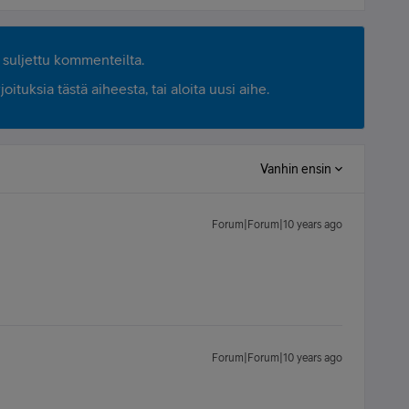
suljettu kommenteilta.
ituksia tästä aiheesta, tai aloita uusi aihe.
Vanhin ensin
Forum|Forum|10 years ago
Forum|Forum|10 years ago