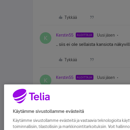
Tykkää
Kerstin55
Uusi jäsen
ALOITTAJA
K
.. siis ei ole sellaista kansiota näky
Tykkää
Kerstin55
Uusi jäsen
ALOITTAJA
K
Johan nyt on! Olihan siellä lähtevät-k
Tykkää
Käytämme sivustollamme evästeitä
Käytämme sivustollamme evästeitä ja vastaavia teknologioita kä
toiminnallisiin, tilastollisiin ja markkinointitarkoituksiin. Voit hallinn