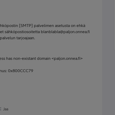
 sähköpostin [SMTP] palvelimen asetusta on ehkä
set sähköpostiosoitetta blanblabla@paljon.onnea.fi
palvelun tarjoajaan.
ss has non-existant domain <paljon.onnea.fi>
unnus: 0x800CCC79
Jaa