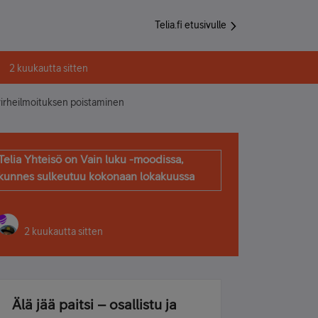
Telia.fi etusivulle
2 kuukautta sitten
virheilmoituksen poistaminen
Telia Yhteisö on Vain luku -moodissa,
kunnes sulkeutuu kokonaan lokakuussa
2 kuukautta sitten
Älä jää paitsi – osallistu ja