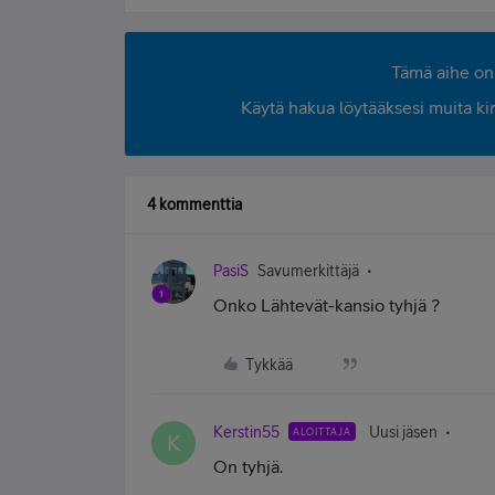
Tämä aihe on 
Käytä hakua löytääksesi muita kirjo
4 kommenttia
PasiS
Savumerkittäjä
Onko Lähtevät-kansio tyhjä ?
Tykkää
Kerstin55
Uusi jäsen
ALOITTAJA
K
On tyhjä.