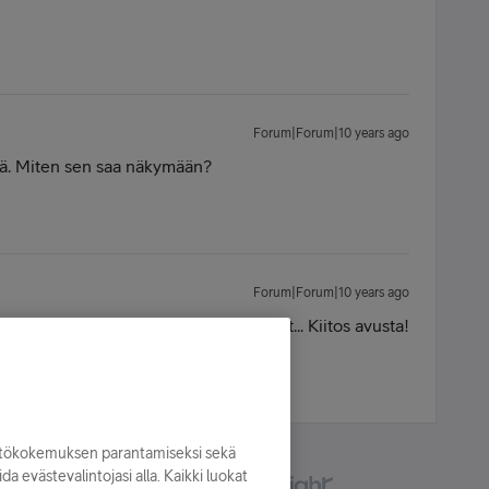
Forum|Forum|10 years ago
villä. Miten sen saa näkymään?
Forum|Forum|10 years ago
ansio, ja siellä kuvat. Miten en nähnyt... Kiitos avusta!
yttökokemuksen parantamiseksi sekä
oida evästevalintojasi alla. Kaikki luokat