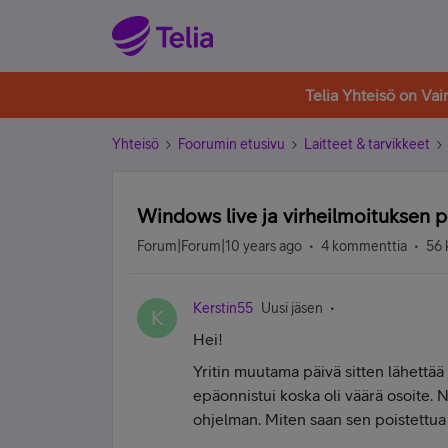
Telia Yhteisö on Va
Yhteisö
Foorumin etusivu
Laitteet & tarvikkeet
Windows live ja virheilmoituksen 
Forum|Forum|10 years ago
4 kommenttia
56 
Kerstin55
Uusi jäsen
K
Hei!
Yritin muutama päivä sitten lähettää
epäonnistui koska oli väärä osoite. 
ohjelman. Miten saan sen poistettua 