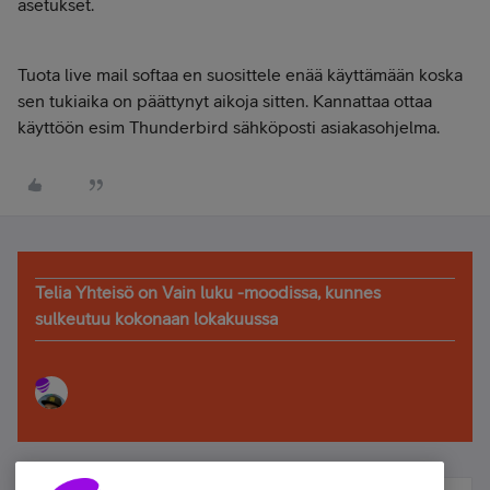
asetukset.
Tuota live mail softaa en suosittele enää käyttämään koska
sen tukiaika on päättynyt aikoja sitten. Kannattaa ottaa
käyttöön esim Thunderbird sähköposti asiakasohjelma.
Telia Yhteisö on Vain luku -moodissa, kunnes
sulkeutuu kokonaan lokakuussa