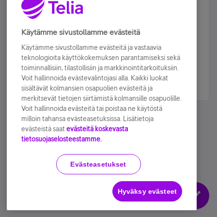
Älä jää paitsi – osallistu ja voita!
Tilaa Telian uutiskirje ja olet mukana arvonnassa.
Käytämme sivustollamme evästeitä
Samalla saat parhaat asiakasedut suoraan
Käytämme sivustollamme evästeitä ja vastaavia
sähköpostiisi.
teknologioita käyttökokemuksen parantamiseksi sekä
toiminnallisiin, tilastollisiin ja markkinointitarkoituksiin.
Voit hallinnoida evästevalintojasi alla. Kaikki luokat
Tilaa nyt
sisältävät kolmansien osapuolien evästeitä ja
merkitsevät tietojen siirtämistä kolmansille osapuolille.
Voit hallinnoida evästeitä tai poistaa ne käytöstä
milloin tahansa evästeasetuksissa. Lisätietoja
evästeistä saat
evästeitä koskevasta
tietosuojaselosteestamme.
Käyttöehdot
Accessibility statement
Evästeasetukset
Hyväksy evästeet
Evästeasetukset