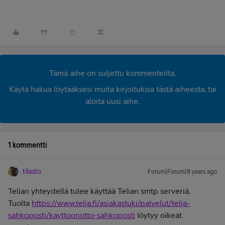
Tämä aihe on suljettu kommenteilta.
Käytä hakua löytääksesi muita kirjoituksia tästä aiheesta, tai
aloita uusi aihe.
1 kommentti
tilasto
Forum|Forum|8 years ago
Telian yhteydellä tulee käyttää Telian smtp serveriä.
Tuolta
https://www.telia.fi/asiakastuki/palvelut/telia-
sahkoposti/kayttoonotto-sahkoposti
löytyy oikeat