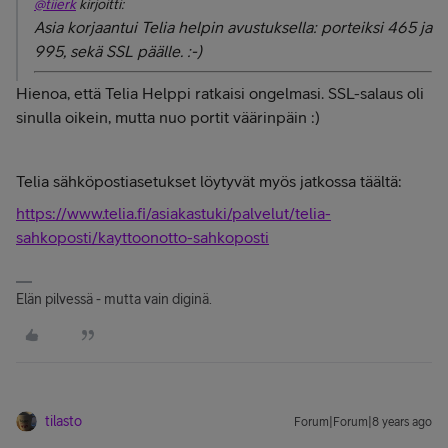
@tiierk
kirjoitti:
Asia korjaantui Telia helpin avustuksella: porteiksi 465 ja
995, sekä SSL päälle. :-)
Hienoa, että Telia Helppi ratkaisi ongelmasi. SSL-salaus oli
sinulla oikein, mutta nuo portit väärinpäin :)
Telia sähköpostiasetukset löytyvät myös jatkossa täältä:
https://www.telia.fi/asiakastuki/palvelut/telia-
sahkoposti/kayttoonotto-sahkoposti
Elän pilvessä - mutta vain diginä.
tilasto
Forum|Forum|8 years ago