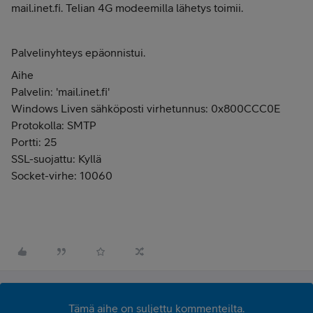
mail.inet.fi. Telian 4G modeemilla lähetys toimii.
Palvelinyhteys epäonnistui.
Aihe
Palvelin: 'mail.inet.fi'
Windows Liven sähköposti virhetunnus: 0x800CCC0E
Protokolla: SMTP
Portti: 25
SSL-suojattu: Kyllä
Socket-virhe: 10060
Tämä aihe on suljettu kommenteilta.