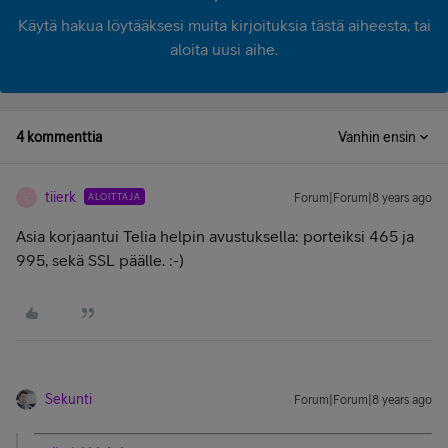
Käytä hakua löytääksesi muita kirjoituksia tästä aiheesta, tai
aloita uusi aihe.
4 kommenttia
Vanhin ensin
tiierk
ALOITTAJA
Forum|Forum|8 years ago
T
Asia korjaantui Telia helpin avustuksella: porteiksi 465 ja
995, sekä SSL päälle. :-)
Sekunti
Forum|Forum|8 years ago