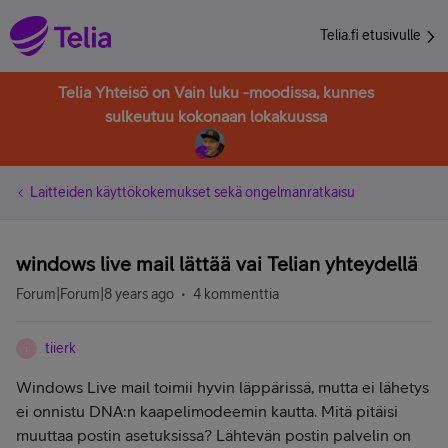
Telia.fi etusivulle
Telia Yhteisö on Vain luku -moodissa, kunnes
sulkeutuu kokonaan lokakuussa
Laitteiden käyttökokemukset sekä ongelmanratkaisu
windows live mail lättää vai Telian yhteydellä
Forum|Forum|8 years ago
4 kommenttia
tiierk
T
Windows Live mail toimii hyvin läppärissä, mutta ei lähetys
ei onnistu DNA:n kaapelimodeemin kautta. Mitä pitäisi
muuttaa postin asetuksissa? Lähtevän postin palvelin on