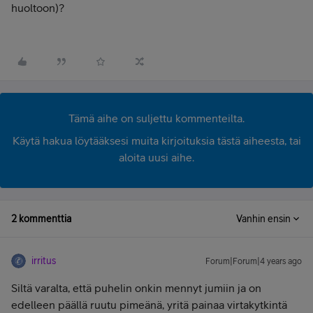
huoltoon)?
Tämä aihe on suljettu kommenteilta.
Käytä hakua löytääksesi muita kirjoituksia tästä aiheesta, tai
aloita uusi aihe.
2 kommenttia
Vanhin ensin
irritus
Forum|Forum|4 years ago
Siltä varalta, että puhelin onkin mennyt jumiin ja on
edelleen päällä ruutu pimeänä, yritä painaa virtakytkintä