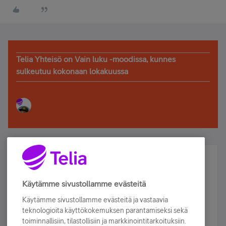
Telia Yhteisö on Vain luku -moodissa, kunnes
sulkeutuu kokonaan lokakuussa
Älä jää paitsi – osallistu ja voita!
Tilaa Telian uutiskirje ja olet mukana arvonnassa.
Käytämme sivustollamme evästeitä
Samalla saat parhaat asiakasedut suoraan
Käytämme sivustollamme evästeitä ja vastaavia
sähköpostiisi.
teknologioita käyttökokemuksen parantamiseksi sekä
toiminnallisiin, tilastollisiin ja markkinointitarkoituksiin.