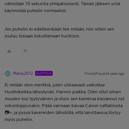
vähintään 10 sekuntia yhtäjaksoisesti. Tämän jälkeen yritä
käynnistää puhelin normaalisti.
Jos puhelin ei edelleenkään tee mitään, niin sitten sen
joutuu tosiaan kiikuttamaan huoltoon.
Marsu2012
ALOITTAJA
Forum|Forum|4 years ago
M
Ei mitään elon merkkiä, joten uhkaavasti vaikuttaa
Huoltokeikka lähestyvän. Harmin paikka. Olen ollut siihen
muuten tosi tyytyväinen ja olisin sen kameraa kaivannut nyt
viikonloppunakin. Pitää varmaan kaivaa Canon naftaliinista
📷>, ja pysyä kavereiden lähistöllä, että tarvittaessa löytyy
myös puhelin.