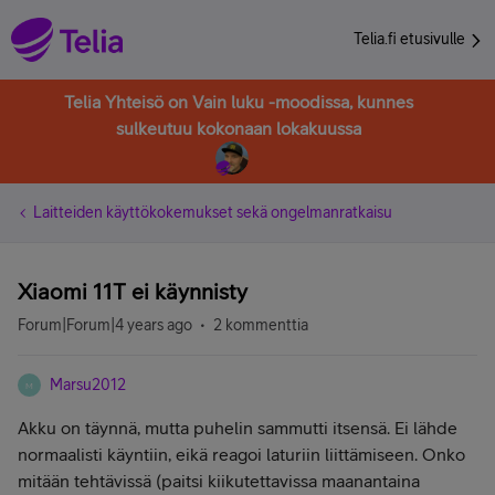
Telia.fi etusivulle
Telia Yhteisö on Vain luku -moodissa, kunnes
sulkeutuu kokonaan lokakuussa
Laitteiden käyttökokemukset sekä ongelmanratkaisu
Xiaomi 11T ei käynnisty
Forum|Forum|4 years ago
2 kommenttia
Marsu2012
M
Akku on täynnä, mutta puhelin sammutti itsensä. Ei lähde
normaalisti käyntiin, eikä reagoi laturiin liittämiseen. Onko
mitään tehtävissä (paitsi kiikutettavissa maanantaina