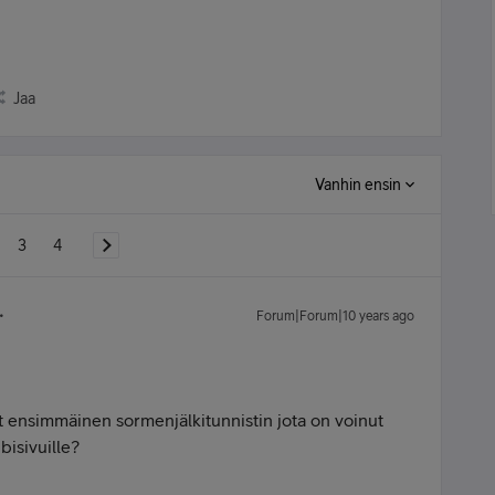
Jaa
Vanhin ensin
3
4
Forum|Forum|10 years ago
t ensimmäinen sormenjälkitunnistin jota on voinut
bisivuille?