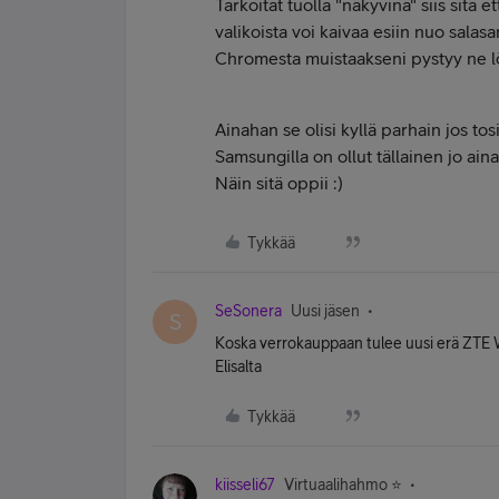
Tarkoitat tuolla "näkyvinä" siis sitä e
valikoista voi kaivaa esiin nuo salas
Chromesta muistaakseni pystyy ne 
Ainahan se olisi kyllä parhain jos tos
Samsungilla on ollut tällainen jo ain
Näin sitä oppii :)
Tykkää
SeSonera
Uusi jäsen
S
Koska verrokauppaan tulee uusi erä ZTE W10
Elisalta
Tykkää
kiisseli67
Virtuaalihahmo ⭐️