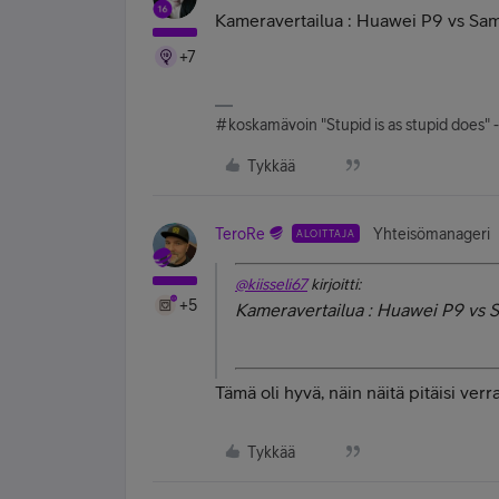
Kameravertailua : Huawei P9 vs Sam
+7
#koskamävoin "Stupid is as stupid does" 
Tykkää
TeroRe
Yhteisömanageri
ALOITTAJA
@kiisseli67
kirjoitti:
+5
Kameravertailua : Huawei P9 vs 
Tämä oli hyvä, näin näitä pitäisi verra
Tykkää