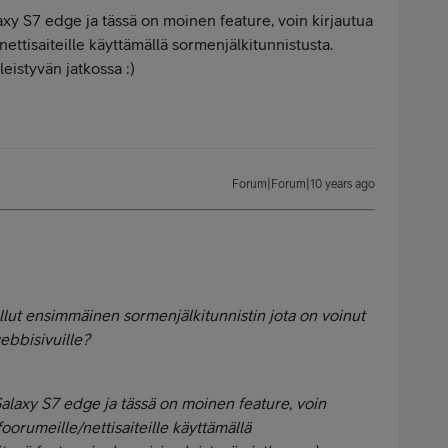
xy S7 edge ja tässä on moinen feature, voin kirjautua
nettisaiteille käyttämällä sormenjälkitunnistusta.
leistyvän jatkossa :)
Forum|Forum|10 years ago
lut ensimmäinen sormenjälkitunnistin jota on voinut
ebbisivuille?
alaxy S7 edge ja tässä on moinen feature, voin
 foorumeille/nettisaiteille käyttämällä