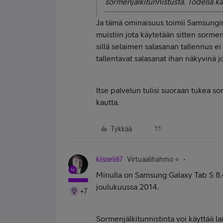
sormenjälkitunnistusta. Todella kät
Ja tämä ominaisuus toimii Samsungin
muistiin jota käytetään sitten sormen
sillä selaimen salasanan tallennus ei 
tallentavat salasanat ihan näkyvinä j
Itse palvelun tulisi suoraan tukea so
kautta.
Tykkää
kiisseli67
Virtuaalihahmo ⭐️
Minulla on Samsung Galaxy Tab S 8.4 
joulukuussa 2014.
+7
Sormenjälkitunnistinta voi käyttää 