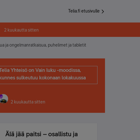
Telia.fi etusivulle
2 kuukautta sitten
ua ja ongelmanratkaisua, puhelimet ja tabletit
Telia Yhteisö on Vain luku -moodissa,
kunnes sulkeutuu kokonaan lokakuussa
2 kuukautta sitten
Älä jää paitsi – osallistu ja