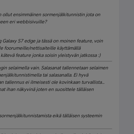
 ollut ensimmäinen sormenjälkitunnistin jota on
seen eri webbisivuille?
 Galaxy S7 edge ja tässä on moinen feature, voin
le foorumeille/nettisaiteille käyttämällä
kätevä feature jonka soisin yleistyvän jatkossa :)
in selaimella vain. Salasanat tallennetaan selaimen
enjälkitunnistimella tai salasanalla. Ei hyvä
 tallennus ei ilmeisesti ole kovinkaan turvallista...
at ihan näkyvinä joten en suosittele tälläisen
 sormenjälkitunnistamista eikä tälläisen systeemin