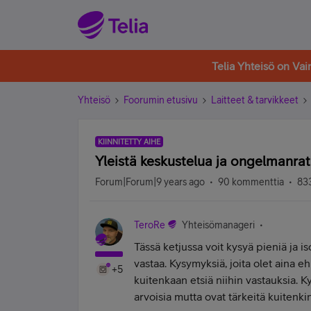
Telia Yhteisö on Va
Yhteisö
Foorumin etusivu
Laitteet & tarvikkeet
KIINNITETTY AIHE
Yleistä keskustelua ja ongelmanratk
Forum|Forum|9 years ago
90 kommenttia
833
TeroRe
Yhteisömanageri
Tässä ketjussa voit kysyä pieniä ja is
vastaa. Kysymyksiä, joita olet aina e
+5
kuitenkaan etsiä niihin vastauksia. K
arvoisia mutta ovat tärkeitä kuitenki