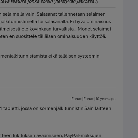
evä feature jonka soisin yleistyvän jatkossa :)
 selaimella vain. Salasanat tallennetaan selaimen
jälkitunnistimella tai salasanalla. Ei hyvä ominaisuus
ilmeisesti ole kovinkaan turvallista... Monet selaimet
oten en suosittele tälläisen ominaisuuden käyttöä.
rmenjälkitunnistamista eikä tälläisen systeemin
Forum|Forum|10 years ago
tabletti, jossa on sormenjälkitunnistin.Sain laitteen
laitteen lukituksen avaamiseen, PayPal-maksujen