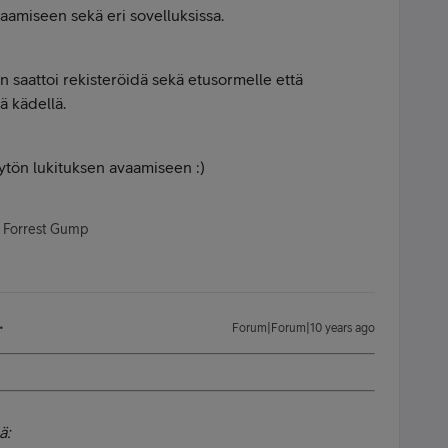
aamiseen sekä eri sovelluksissa.
n saattoi rekisteröidä sekä etusormelle että
lä kädellä.
näytön lukituksen avaamiseen :)
- Forrest Gump
Forum|Forum|10 years ago
ä: