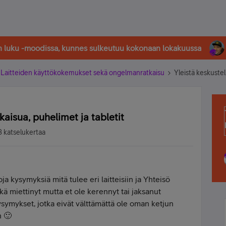
in luku -moodissa, kunnes sulkeutuu kokonaan lokakuussa
Laitteiden käyttökokemukset sekä ongelmanratkaisu
Yleistä keskustel
aisua, puhelimet ja tabletit
 katselukertaa
oja kysymyksiä mitä tulee eri laitteisiin ja Yhteisö
hkä miettinyt mutta et ole kerennyt tai jaksanut
ysymykset, jotka eivät välttämättä ole oman ketjun
n 🙂