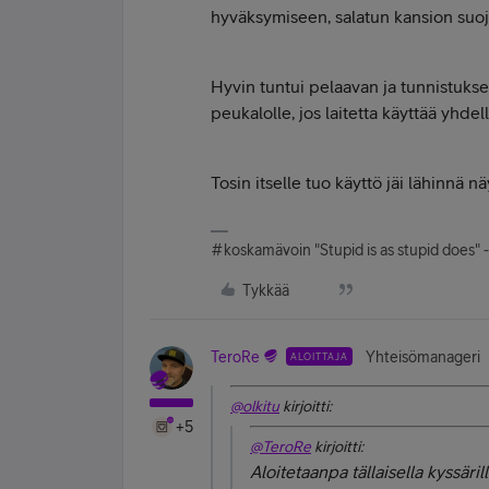
hyväksymiseen, salatun kansion suoj
Hyvin tuntui pelaavan ja tunnistukse
peukalolle, jos laitetta käyttää yhdel
Tosin itselle tuo käyttö jäi lähinnä 
#koskamävoin "Stupid is as stupid does" 
Tykkää
TeroRe
Yhteisömanageri
ALOITTAJA
@olkitu
kirjoitti:
+5
@TeroRe
kirjoitti:
Aloitetaanpa tällaisella kyssärill