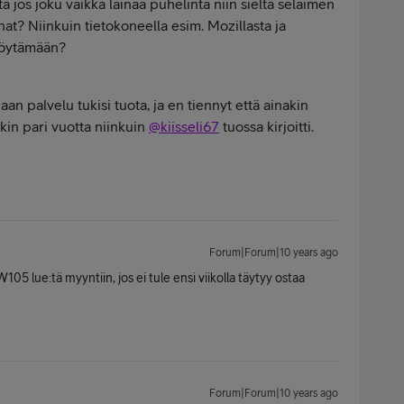
ttä jos joku vaikka lainaa puhelinta niin sieltä selaimen
anat? Niinkuin tietokoneella esim. Mozillasta ja
löytämään?
iaan palvelu tukisi tuota, ja en tiennyt että ainakin
akin pari vuotta niinkuin
@kiisseli67
tuossa kirjoitti.
Forum|Forum|10 years ago
5 lue:tä myyntiin, jos ei tule ensi viikolla täytyy ostaa
Forum|Forum|10 years ago