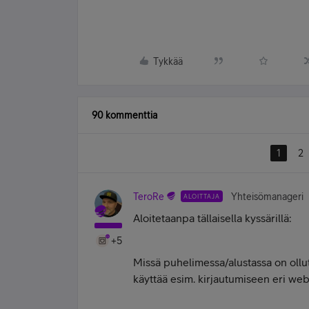
Tykkää
90 kommenttia
1
2
TeroRe
Yhteisömanageri
ALOITTAJA
Aloitetaanpa tällaisella kyssärillä:
+5
Missä puhelimessa/alustassa on ollu
käyttää esim. kirjautumiseen eri web