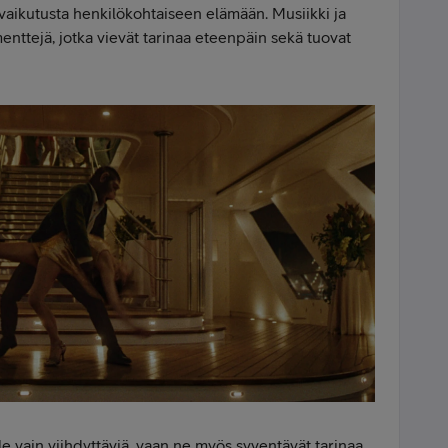
vaikutusta henkilökohtaiseen elämään. Musiikki ja
enttejä, jotka vievät tarinaa eteenpäin sekä tuovat
e vain viihdyttäviä, vaan ne myös syventävät tarinaa