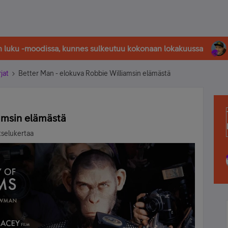
in luku -moodissa, kunnes sulkeutuu kokonaan lokakuussa
rjat
Better Man - elokuva Robbie Williamsin elämästä
amsin elämästä
tselukertaa