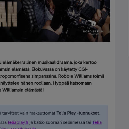
 elämäkerrallinen musikaalidraama, joka kertoo
amsin elämästä. Elokuvassa on käytetty CGI-
ntropomorfisena simpanssina. Robbie Williams toimii
s näyttelee hänen rooliaan. Hyppää katsomaan
a Williamsin elämästä!
 tarvitset vain maksuttomat
Telia Play -tunnukset
.
essa
teliaplay.fi
ja katso suoraan selaimessa tai
Telia
Play -sovelluksella
.