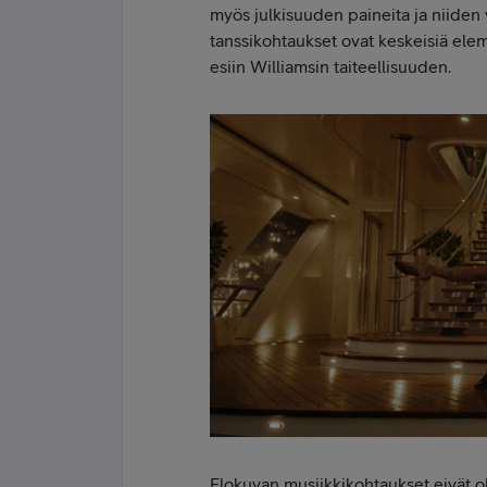
myös julkisuuden paineita ja niiden 
tanssikohtaukset ovat keskeisiä elem
esiin Williamsin taiteellisuuden.
Elokuvan musiikkikohtaukset eivät ol