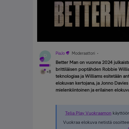
PiaJo
Moderaattori
P
Better Man on vuonna 2024 julkaistu
brittiläisen poptähden Robbie Willi
+8
teknologiaa ja Williams esitetään a
elokuvan kertojana, ja Jonno Davie
mielenkiintoinen ja erilainen elokuv
Telia Play Vuokraamon
käyttöön
Vuokraa elokuva netistä osoitte