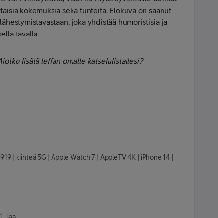
htaisia kokemuksia sekä tunteita. Elokuva on saanut
a lähestymistavastaan, joka yhdistää humoristisia ja
lla tavalla.
iotko lisätä leffan omalle katselulistallesi?
8919 | kiinteä 5G | Apple Watch 7 | AppleTV 4K | iPhone 14 |
Jaa