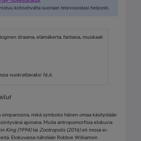
stuu kotisohvalta suoraan televisiostasi helposti.
ginen draama, elämäkerta, fantasia, musikaali
ssa vuokrattavaksi 16.6.
ilut
 simpanssina, mikä symboloi hänen omaa käsitystään
iintyvänä apinana. Muita antropomorfisia elokuvia
on King (1994)
tai
Zootropolis
(2016)
eli missä ei-
rteitä. Elokuvassa nähdään Robbie Williamsin