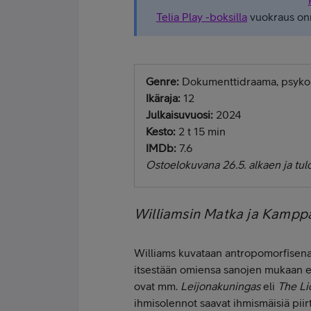
Telia Play -boksilla
vuokraus onni
Genre:
Dokumenttidraama, psykolo
Ikäraja:
12
Julkaisuvuosi:
2024
Kesto:
2 t 15 min
IMDb:
7.6
Ostoelokuvana 26.5. alkaen ja tulo
Williamsin Matka ja Kamppa
Williams kuvataan antropomorfisena
itsestään omiensa sanojen mukaan es
ovat mm.
Leijonakuningas
eli
The Li
ihmisolennot saavat ihmismäisiä pii