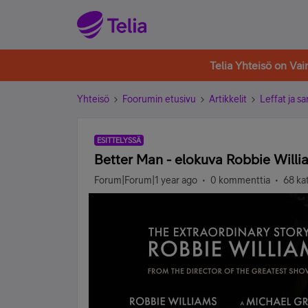
Telia Yhteisö on Va
Yhteisö
Foorumin etusivu
Artikkelit
Leffat ja sa
ESITTELYSSÄ
Better Man - elokuva Robbie Willi
Forum|Forum|1 year ago
0 kommenttia
68 ka