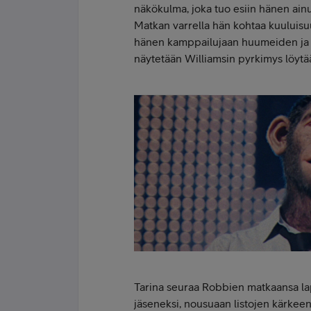
näkökulma, joka tuo esiin hänen ain
Matkan varrella hän kohtaa kuuluis
hänen kamppailujaan huumeiden ja i
näytetään Williamsin pyrkimys löytä
Tarina seuraa Robbien matkaansa l
jäseneksi, nousuaan listojen kärkeen