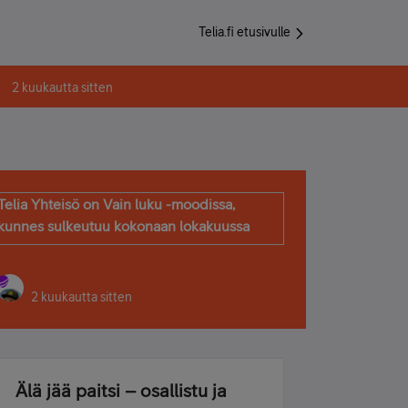
Telia.fi etusivulle
2 kuukautta sitten
Telia Yhteisö on Vain luku -moodissa,
kunnes sulkeutuu kokonaan lokakuussa
2 kuukautta sitten
Älä jää paitsi – osallistu ja