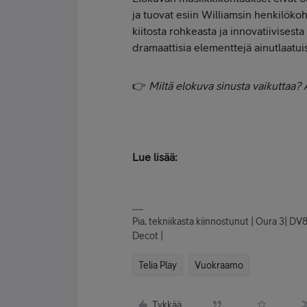
ja tuovat esiin Williamsin henkilöko
kiitosta rohkeasta ja innovatiivisest
dramaattisia elementtejä ainutlaatuise
👉
Miltä elokuva sinusta vaikuttaa? A
Lue lisää:
Pia, tekniikasta kiinnostunut | Oura 3| DV
Decot |
Telia Play
Vuokraamo
Tykkää