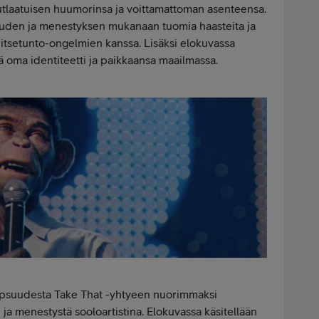
utlaatuisen huumorinsa ja voittamattoman asenteensa.
uuden ja menestyksen mukanaan tuomia haasteita ja
tsetunto-ongelmien kanssa. Lisäksi elokuvassa
ä oma identiteetti ja paikkaansa maailmassa.
apsuudesta Take That -yhtyeen nuorimmaksi
 ja menestystä sooloartistina. Elokuvassa käsitellään