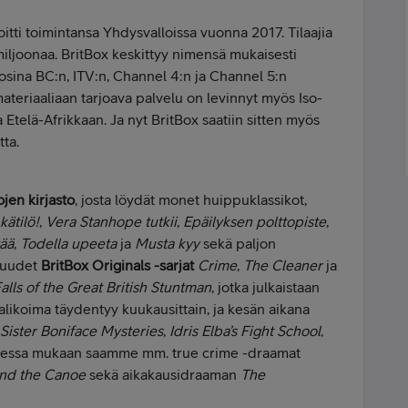
tti toimintansa Yhdysvalloissa vuonna 2017. Tilaajia
5 miljoonaa. BritBox keskittyy nimensä mukaisesti
vuosina BC:n, ITV:n, Channel 4:n ja Channel 5:n
teriaaliaan tarjoava palvelu on levinnyt myös Iso-
 Etelä-Afrikkaan. Ja nyt BritBox saatiin sitten myös
tta.
ojen kirjasto
, josta löydät monet huippuklassikot,
ätilö!
,
Vera Stanhope tutkii
,
Epäilyksen polttopiste
,
tää
,
Todella upeeta
ja
Musta kyy
sekä paljon
 uudet
BritBox Originals -sarjat
Crime
,
The Cleaner
ja
lls of the Great British Stuntman
, jotka julkaistaan
likoima täydentyy kuukausittain, ja kesän aikana
Sister Boniface Mysteries
,
Idris Elba’s Fight School
,
uessa mukaan saamme mm. true crime -draamat
 and the Canoe
sekä aikakausidraaman
The