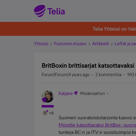
Telia Yhteisö on Va
Yhteisö
Foorumin etusivu
Artikkelit
Leffat ja sa
BritBoxin brittisarjat katsottavak
Forum|Forum|4 years ago
2 kommenttia
943 
Katjane
Moderaattori
+6
Suomen suoratoistotarjonta kasvoi 
Morelle katsottavaksi BritBox -suora
tunteja BC:n ja ITV:n suosituimpia br