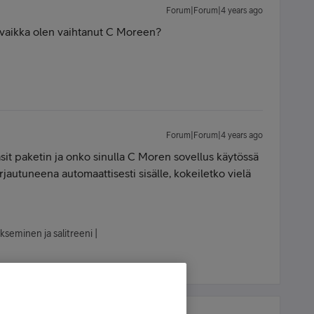
Forum|Forum|4 years ago
u vaikka olen vaihtanut C Moreen?
Forum|Forum|4 years ago
asit paketin ja onko sinulla C Moren sovellus käytössä
jautuneena automaattisesti sisälle, kokeiletko vielä
kseminen ja salitreeni |