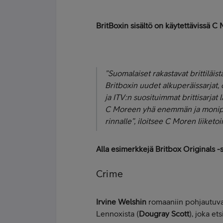
BritBoxin sisältö on käytettävissä C
”Suomalaiset rakastavat brittiläis
Britboxin uudet alkuperäissarjat,
ja ITV:n suosituimmat brittisarjat
C Moreen yhä enemmän ja monipuo
rinnalle”,
iloitsee C Moren liiketo
Alla esimerkkejä Britbox Originals -s
Crime
Irvine Welshin
romaaniin pohjautuva
Lennoxista (
Dougray Scott
), joka e