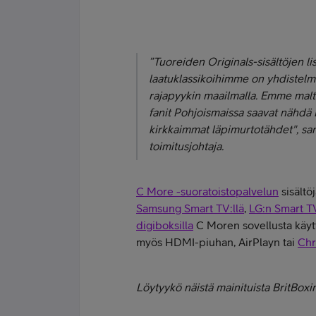
”
Tuoreiden Originals-sisältöjen 
laatuklassikoihimme on yhdistelmä,
rajapyykin maailmalla. Emme malta
fanit Pohjoismaissa saavat nähdä 
kirkkaimmat läpimurtotähdet",
sa
toimitusjohtaja.
C More -suoratoistopalvelun
sisältö
Samsung Smart TV:llä
,
LG:n Smart TV
digiboksilla
C Moren sovellusta käytt
myös HDMI-piuhan, AirPlayn tai
Chr
Löytyykö näistä mainituista BritBoxin