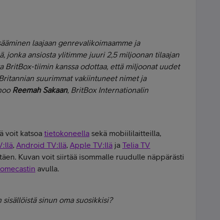
lisääminen laajaan genrevalikoimaamme ja
 jonka ansiosta ylitimme juuri 2,5 miljoonan tilaajan
 BritBox-tiimin kanssa odottaa, että miljoonat uudet
Britannian suurimmat vakiintuneet nimet ja
noo
Reemah Sakaan
, BritBox Internationalin
jä voit katsoa
tietokoneella
sekä mobiililaitteilla,
:llä
,
Android TV:llä
,
Apple TV:llä
ja
Telia TV
äen. Kuvan voit siirtää isommalle ruudulle näppärästi
omecastin
avulla.
 sisällöistä sinun oma suosikkisi?