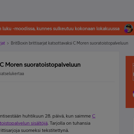
in luku -moodissa, kunnes sulkeutuu kokonaan lokakuussa
rjat
BritBoxin brittisarjat katsottavaksi C Moren suoratoistopalveluun
si C Moren suoratoistopalveluun
katselukertaa
entisestään huhtikuun 28. päivä, kun saimme
C
toistopalvelun sisältöjä
. Tarjolla on tuhansia
ittisarjoja suomeksi tekstitettynä.