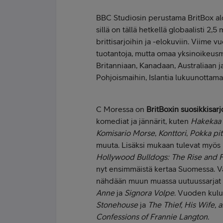
BBC Studiosin perustama BritBox aloi
sillä on tällä hetkellä globaalisti 2,
brittisarjoihin ja -elokuviin. Viime 
tuotantoja, mutta omaa yksinoikeusma
Britanniaan, Kanadaan, Australiaan ja
Pohjoismaihin, Islantia lukuunottama
C Moressa on
BritBoxin suosikkisarj
komediat ja jännärit, kuten
Hakekaa k
Komisario Morse
,
Konttori
,
Pokka pi
muuta. Lisäksi mukaan tulevat myös
Hollywood Bulldogs: The Rise and Fa
nyt ensimmäistä kertaa Suomessa. Va
nähdään muun muassa uutuussarjat
Anne
ja
Signora Volpe
. Vuoden kul
Stonehouse
ja
The Thief, His Wife,
Confessions of Frannie Langton.