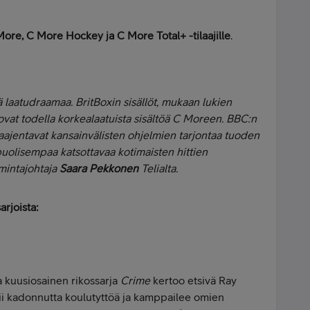
 More, C More Hockey ja C More Total+ -tilaajille
.
tä laatudraamaa. BritBoxin sisällöt, mukaan lukien
 ovat todella korkealaatuista sisältöä C Moreen. BBC:n
 laajentavat kansainvälisten ohjelmien tarjontaa tuoden
lisempaa katsottavaa kotimaisten hittien
imintajohtaja
Saara Pekkonen
Telialta.
arjoista:
 kuusiosainen rikossarja
Crime
kertoo etsivä Ray
tsii kadonnutta koulutyttöä ja kamppailee omien