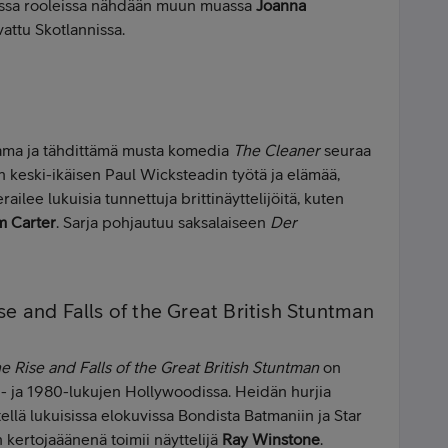
uissa rooleissa nähdään muun muassa
Joanna
vattu Skotlannissa.
tama ja tähdittämä musta komedia
The Cleaner
seuraa
 keski-ikäisen Paul Wicksteadin työtä ja elämää,
railee lukuisia tunnettuja brittinäyttelijöitä, kuten
 Carter
. Sarja pohjautuu saksalaiseen
Der
e and Falls of the Great British Stuntman
 Rise and Falls of the Great British Stuntman
on
970- ja 1980-lukujen Hollywoodissa. Heidän hurjia
lä lukuisissa elokuvissa Bondista Batmaniin ja Star
kertojaäänenä toimii näyttelijä
Ray Winstone
.