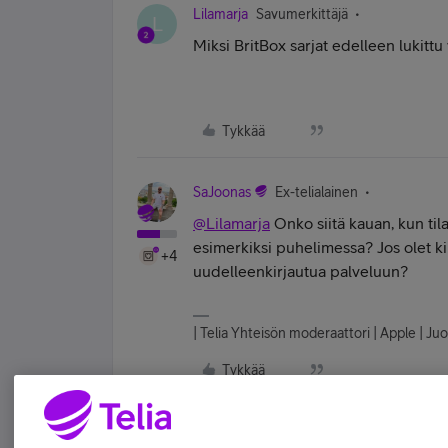
Lilamarja
Savumerkittäjä
L
Miksi BritBox sarjat edelleen lukitt
Tykkää
SaJoonas
Ex-telialainen
@Lilamarja
Onko siitä kauan, kun til
esimerkiksi puhelimessa? Jos olet kir
+4
uudelleenkirjautua palveluun?
| Telia Yhteisön moderaattori | Apple | Juo
Tykkää