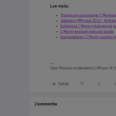
Lue myös:
Toukokuun uutuussarjat C Moressa
Jääkiekon MM-kisat 2022 - Virittä
Esittelyssä C Moren tykätyimmät ja
C Moren keväiset elokuvat lapsille
Iloa kevääseen: C Moren suositut k
Telia Yhteisön moderaattori | iPhone 14 | S
Tykkää
2 kommenttia