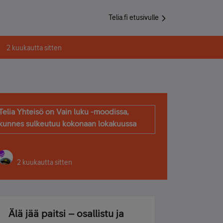
Telia.fi etusivulle
2 kuukautta sitten
Telia Yhteisö on Vain luku -moodissa,
kunnes sulkeutuu kokonaan lokakuussa
2 kuukautta sitten
Älä jää paitsi – osallistu ja