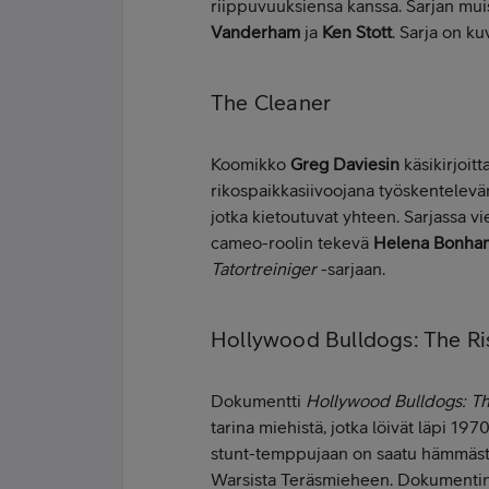
riippuvuuksiensa kanssa. Sarjan m
Vanderham
ja
Ken Stott
. Sarja on ku
The Cleaner
Koomikko
Greg Daviesin
käsikirjoit
rikospaikkasiivoojana työskentelevän
jotka kietoutuvat yhteen. Sarjassa vie
cameo-roolin tekevä
Helena Bonham
Tatortreiniger
-sarjaan.
Hollywood Bulldogs: The Ris
Dokumentti
Hollywood Bulldogs: The
tarina miehistä, jotka löivät läpi 1
stunt-temppujaan on saatu hämmästel
Warsista Teräsmieheen. Dokumentin 