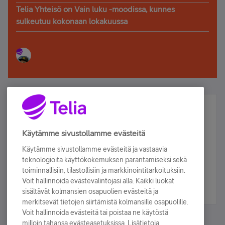
Telia Yhteisö on Vain luku -moodissa, kunnes
sulkeutuu kokonaan lokakuussa
Älä jää paitsi – osallistu ja voita!
Tilaa Telian uutiskirje ja olet mukana arvonnassa.
Käytämme sivustollamme evästeitä
Samalla saat parhaat asiakasedut suoraan
Käytämme sivustollamme evästeitä ja vastaavia
sähköpostiisi.
teknologioita käyttökokemuksen parantamiseksi sekä
toiminnallisiin, tilastollisiin ja markkinointitarkoituksiin.
Voit hallinnoida evästevalintojasi alla. Kaikki luokat
Tilaa nyt
sisältävät kolmansien osapuolien evästeitä ja
merkitsevät tietojen siirtämistä kolmansille osapuolille.
Voit hallinnoida evästeitä tai poistaa ne käytöstä
milloin tahansa evästeasetuksissa. Lisätietoja