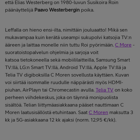
että Elias Westerberg on 1980-luvun Susikoira Roin
päänäyttelijä
Paavo Westerbergin
poika.
Leffalla on hieno ensi-ilta, nimittäin jouluaatto! Mikä sen
mukavampaa kuin kerätä useampi sukupolvi katsojia TV:n
ääreen ja laittaa monelle niin tuttu Roi pyörimään.
C More
-
suoratoistopalvelun ohjelmia ja sarjoja voit
katsoa tietokoneella sekä mobiililaitteilla, Samsung Smart
TV:llä, LG:n Smart TV:llä, Android TV:llä, Apple TV:llä ja
Telia TV digiboksilla C Moren sovellusta käyttäen. Kuvan
voi siirtää isommalle ruudulle näppärästi myös HDMI-
piuhan, AirPlayn tai Chromecastin avulla.
Telia TV
on koko
perheen viihdekeskus, joka on täynnä monipuolista
sisältöä. Telian liittymäasiakkaana pääset nauttimaan C
Moren laatusisällöstä etuhintaan. Saat
C Moren
maksutta 3
kk ja 5G-asiakkaana 12 kk ajaksi (norm. 12,95 €/kk).