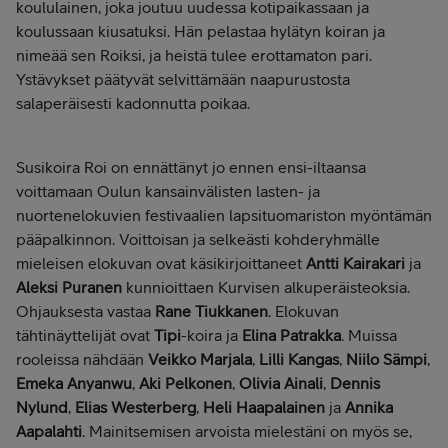
koululainen, joka joutuu uudessa kotipaikassaan ja
koulussaan kiusatuksi. Hän pelastaa hylätyn koiran ja
nimeää sen Roiksi, ja heistä tulee erottamaton pari.
Ystävykset päätyvät selvittämään naapurustosta
salaperäisesti kadonnutta poikaa.
Susikoira Roi on ennättänyt jo ennen ensi-iltaansa
voittamaan Oulun kansainvälisten lasten- ja
nuortenelokuvien festivaalien lapsituomariston myöntämän
pääpalkinnon. Voittoisan ja selkeästi kohderyhmälle
mieleisen elokuvan ovat käsikirjoittaneet
Antti Kairakari
ja
Aleksi Puranen
kunnioittaen Kurvisen alkuperäisteoksia.
Ohjauksesta vastaa
Rane Tiukkanen
. Elokuvan
tähtinäyttelijät ovat
Tipi
-koira
ja
Elina Patrakka
. Muissa
rooleissa nähdään
Veikko Marjala
,
Lilli Kangas
,
Niilo Sämpi
,
Emeka Anyanwu
,
Aki Pelkonen
,
Olivia Ainali
,
Dennis
Nylund
,
Elias Westerberg
,
Heli Haapalainen
ja
Annika
Aapalahti
. Mainitsemisen arvoista mielestäni on myös se,