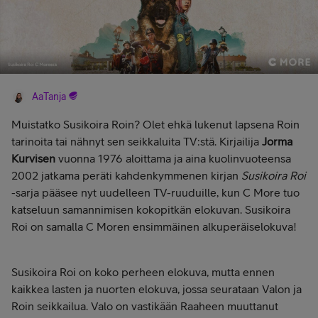
AaTanja
Muistatko Susikoira Roin? Olet ehkä lukenut lapsena Roin
tarinoita tai nähnyt sen seikkaluita TV:stä. Kirjailija
Jorma
Kurvisen
vuonna 1976 aloittama ja aina kuolinvuoteensa
2002 jatkama peräti kahdenkymmenen kirjan
Susikoira Roi
-sarja pääsee nyt uudelleen TV-ruuduille, kun C More tuo
katseluun samannimisen kokopitkän elokuvan. Susikoira
Roi on samalla C Moren ensimmäinen alkuperäiselokuva!
Susikoira Roi on koko perheen elokuva, mutta ennen
kaikkea lasten ja nuorten elokuva, jossa seurataan Valon ja
Roin seikkailua. Valo on vastikään Raaheen muuttanut