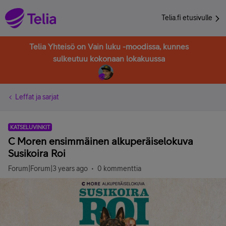
Telia.fi etusivulle
Telia Yhteisö on Vain luku -moodissa, kunnes
sulkeutuu kokonaan lokakuussa
Leffat ja sarjat
KATSELUVINKIT
C Moren ensimmäinen alkuperäiselokuva
Susikoira Roi
Forum|Forum|3 years ago
0 kommenttia