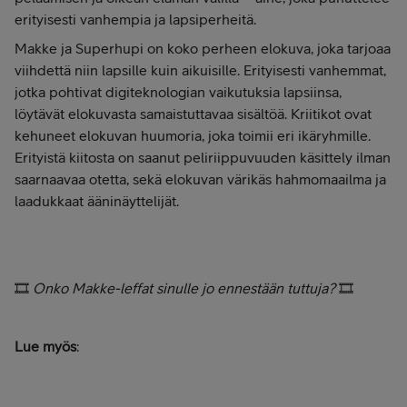
erityisesti vanhempia ja lapsiperheitä.
Makke ja Superhupi on koko perheen elokuva, joka tarjoaa
viihdettä niin lapsille kuin aikuisille. Erityisesti vanhemmat,
jotka pohtivat digiteknologian vaikutuksia lapsiinsa,
löytävät elokuvasta samaistuttavaa sisältöä. Kriitikot ovat
kehuneet elokuvan huumoria, joka toimii eri ikäryhmille.
Erityistä kiitosta on saanut peliriippuvuuden käsittely ilman
saarnaavaa otetta, sekä elokuvan värikäs hahmomaailma ja
laadukkaat ääninäyttelijät.
🎞
Onko Makke-leffat sinulle jo ennestään tuttuja?
🎞
Lue myös
: