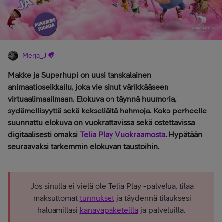
Merja_J
Makke ja Superhupi on uusi tanskalainen
animaatioseikkailu, joka vie sinut värikkääseen
virtuaalimaailmaan. Elokuva on täynnä huumoria,
sydämellisyyttä sekä kekseliäitä hahmoja. Koko perheelle
suunnattu elokuva on vuokrattavissa sekä ostettavissa
digitaalisesti omaksi
Telia Play Vuokraamosta
. Hypätään
seuraavaksi tarkemmin elokuvan taustoihin.
Jos sinulla ei vielä ole Telia Play -palvelua, tilaa
maksuttomat
tunnukset
ja täydennä tilauksesi
haluamillasi
kanavapaketeilla
ja palveluilla.