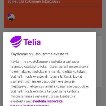
sulkeutuu kokonaan lokakuussa
Älä jää paitsi – osallistu ja voita!
Tilaa Telian uutiskirje ja olet mukana arvonnassa.
Käytämme sivustollamme evästeitä
Samalla saat parhaat asiakasedut suoraan
Käytämme sivustollamme evästeitä ja vastaavia
sähköpostiisi.
teknologioita käyttökokemuksen parantamiseksi sekä
toiminnallisiin, tilastollisiin ja markkinointitarkoituksiin.
Voit hallinnoida evästevalintojasi alla. Kaikki luokat
Tilaa nyt
sisältävät kolmansien osapuolien evästeitä ja
merkitsevät tietojen siirtämistä kolmansille osapuolille.
Voit hallinnoida evästeitä tai poistaa ne käytöstä
milloin tahansa evästeasetuksissa. Lisätietoja
evästeistä saat
evästeitä koskevasta