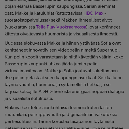
pojan elämää Basserupin kaupungissa. Sarjan aiemmat
osat, Makke ja katujuhlat (katsottavissa
HBO Max
-
suoratoistopalvelussa) sekä Makken ihmeelliset aivot
(vuokrattavissa
Telia Play Vuokraamossa
), ovat keränneet
kiitosta oivaltavasta huumorista ja visuaalisesta ilmeestä.
Uudessa elokuvassa Makke ja hänen ystävänsä Sofia ovat
kehittäneet innovatiivisen videopelin nimeltä Superhupi.
Kun pelin koodit varastetaan ja niitä käytetään väärin, koko
Basserupin kaupunki uhkaa jäädä jumiin pelin
virtuaalimaailmaan. Makke ja Sofia joutuvat sukeltamaan
itse peliin pelastaakseen kaupungin asukkaat. Seikkailu on
täynnä vauhtia, huumoria ja sydämellisiä hetkiä, ja se
tarjoaa katsojille ADHD-henkistä energiaa, nopeaa dialogia
ja visuaalista ilotulitusta.
Elokuva käsittelee ajankohtaisia teemoja kuten lasten
ruutuaikaa, peliriippuvuutta ja digimaailman vaikutuksia
perhesuhteisiin. Tarina korostaa tasapainon löytämistä
pelaamisen ja oikean elämän välillä – aihe, joka puhuttelee