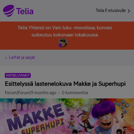
Telia.fi etusivulle
Telia Yhteisö on Vain luku -moodissa, kunnes
sulkeutuu kokonaan lokakuussa
Leffat ja sarjat
KATSELUVINKIT
Esittelyssä lastenelokuva Makke ja Superhupi
Forum|Forum|9 months ago
0 kommenttia