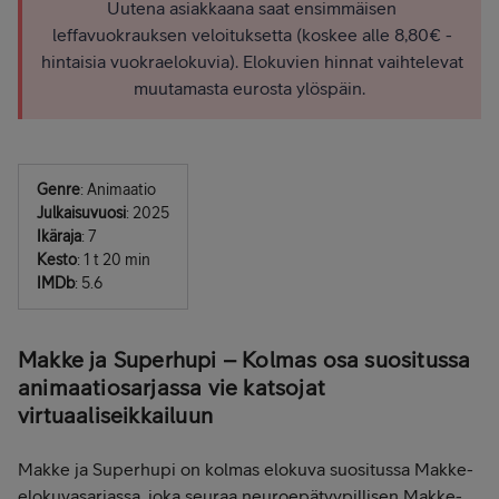
Uutena asiakkaana saat ensimmäisen
leffavuokrauksen veloituksetta (koskee alle 8,80€ -
hintaisia vuokraelokuvia). Elokuvien hinnat vaihtelevat
muutamasta eurosta ylöspäin.
Genre
: Animaatio
Julkaisuvuosi
: 2025
Ikäraja
: 7
Kesto
: 1 t 20 min
IMDb
: 5.6
Makke ja Superhupi – Kolmas osa suositussa
animaatiosarjassa vie katsojat
virtuaaliseikkailuun
Makke ja Superhupi on kolmas elokuva suositussa Makke-
elokuvasarjassa, joka seuraa neuroepätyypillisen Makke-