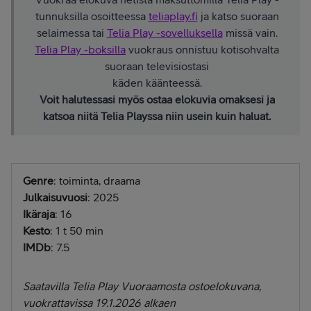
tunnuksilla osoitteessa
teliaplay.fi
ja katso suoraan
selaimessa tai
Telia Play -sovelluksella
missä vain.
Telia Play -boksilla
vuokraus onnistuu kotisohvalta
suoraan televisiostasi
käden käänteessä.
Voit halutessasi myös ostaa elokuvia omaksesi ja
katsoa niitä Telia Playssa niin usein kuin haluat.
Genre
: toiminta, draama
Julkaisuvuosi
: 2025
Ikäraja
: 16
Kesto
: 1 t 50 min
IMDb
: 7.5
Saatavilla Telia Play Vuoraamosta ostoelokuvana,
vuokrattavissa 19.1.2026 alkaen