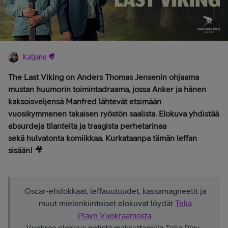
Katjane
The Last Viking on Anders Thomas Jensenin ohjaama
mustan huumorin toimintadraama, jossa Anker ja hänen
kaksoisveljensä Manfred lähtevät etsimään
vuosikymmenen takaisen ryöstön saalista. Elokuva yhdistää
absurdeja tilanteita ja traagista perhetarinaa
sekä hulvatonta komiikkaa. Kurkataanpa tämän leffan
sisään!
🎥
Oscar-ehdokkaat, leffauutuudet, kassamagneetit ja
muut mielenkiintoiset elokuvat löydät
Telia
Playn Vuokraamosta
.
Vuokraa elokuva netistä maksuttomilla Telia Play -