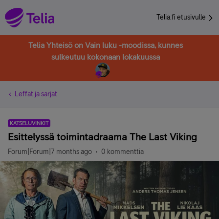
Telia.fi etusivulle
Telia Yhteisö on Vain luku -moodissa, kunnes
sulkeutuu kokonaan lokakuussa
Leffat ja sarjat
KATSELUVINKIT
Esittelyssä toimintadraama The Last Viking
Forum|Forum|7 months ago
0 kommenttia