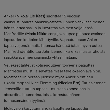
Anker (
Nikolaj Lie Kaas)
suorittaa 15 vuoden
vankeustuomiota pankkiryöstöstä. Ennen vankilaan menoa
hän tallettaa saaliin ja luovuttaa avaimen veljellensä
Manfredille (
Mads Mikkelsen
), joka lupaa piilottaa avaimen
lapsuuden kotitalon lähettyville. Vapautuessaan Anker
tapaa veljensä, mutta huomaa hänessä jotain hyvin outoa.
Manfred identifioituu John Lennoniksi eikä muista rahoista
saatikka avaimen sijainnista yhtään mitään.
Veljekset lähtevät kotiseudulleen toiveena palauttaa
Manfredin muisti ja selvittää missä tallelokeron avain on.
Ryöstösaaliin perään juoksee myös Ankerin entinen
rikoskumppani Nice Flemming (
Nicolas Bro
). Tarina etenee
Jensenille tuttuun tapaan - mustana komediana ja
absurdina huumorina, joissa korostuu hänen
tunnusomainen tyylinsä.
Elokuva on kasvutarina, joka käsittelee lapsuuden