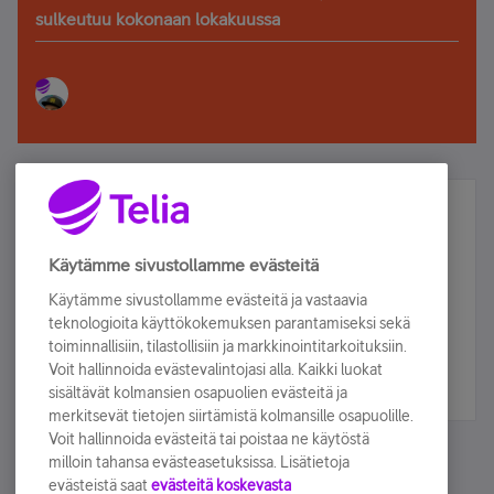
sulkeutuu kokonaan lokakuussa
Älä jää paitsi – osallistu ja voita!
Tilaa Telian uutiskirje ja olet mukana arvonnassa.
Käytämme sivustollamme evästeitä
Samalla saat parhaat asiakasedut suoraan
Käytämme sivustollamme evästeitä ja vastaavia
sähköpostiisi.
teknologioita käyttökokemuksen parantamiseksi sekä
toiminnallisiin, tilastollisiin ja markkinointitarkoituksiin.
Voit hallinnoida evästevalintojasi alla. Kaikki luokat
Tilaa nyt
sisältävät kolmansien osapuolien evästeitä ja
merkitsevät tietojen siirtämistä kolmansille osapuolille.
Voit hallinnoida evästeitä tai poistaa ne käytöstä
milloin tahansa evästeasetuksissa. Lisätietoja
evästeistä saat
evästeitä koskevasta