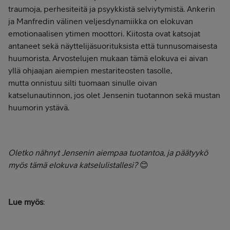
traumoja, perhesiteitä ja psyykkistä selviytymistä. Ankerin
ja Manfredin välinen veljesdynamiikka on elokuvan
emotionaalisen ytimen moottori. Kiitosta ovat katsojat
antaneet sekä näyttelijäsuorituksista että tunnusomaisesta
huumorista. Arvostelujen mukaan tämä elokuva ei aivan
yllä ohjaajan aiempien mestariteosten tasolle,
mutta onnistuu silti tuomaan sinulle oivan
katselunautinnon, jos olet Jensenin tuotannon sekä mustan
huumorin ystävä.
Oletko nähnyt Jensenin aiempaa tuotantoa, ja päätyykö
myös tämä elokuva katselulistallesi?
😊
Lue myös
: